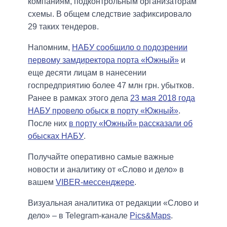
компаниям, подконтрольным организаторам
схемы. В общем следствие зафиксировало
29 таких тендеров.
Напомним,
НАБУ сообщило о подозрении
первому замдиректора порта «Южный»
и
еще десяти лицам в нанесении
госпредприятию более 47 млн грн. убытков.
Ранее в рамках этого дела
23 мая 2018 года
НАБУ провело обыск в порту «Южный»
.
После них
в порту «Южный» рассказали об
обысках НАБУ
.
Получайте оперативно самые важные
новости и аналитику от «Слово и дело» в
вашем
VIBER-мессенджере
.
Визуальная аналитика от редакции «Слово и
дело» – в Telegram-канале
Pics&Maps
.