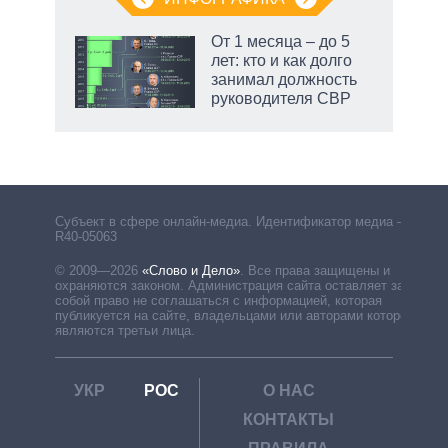
От 1 месяца – до 5
лет: кто и как долго
занимал должность
руководителя СВР
Субъект в сфере онлайн-медиа. Идентификатор медиа –
R40-05063
© 2009—2026
«Слово и Дело»
.
Все права защищены и
охраняются законом. Администрация сайта оставляет за
собой право не соглашаться с информацией, которая
публикуется на сайте, владельцами или авторами которой
являются третьи лица.
УКР
РОС
О НАС
КОНТАКТЫ