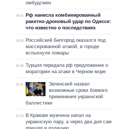
омбудсмен
Рф нанесла комбинированный
04:41
ракетно-дроновый удар по Одессе:
что известно о последствиях
Российский Белгород оказался под
03:56
массированной атакой, в городе
вспыхнули пожары
Турция передала рф предложение о
02:58
моратории на атаки в Черном море
Зеленский назвал
02:31
возможные сроки боевого
применения украинской
баллистики
В Кракове мужчина напал на
01:53
украинскую пару, а через два дня сам
пришел в полицию