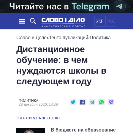
УКР
РОС
НОВОСТИ
Слово и Дело
›
Лента публикаций
›
Политика
Дистанционное
ОБЕЩАНИЯ
ЛЕНТА
ПОЛИТИКА
обучение: в чем
СОБЫТИЯ
ЭКОНОМИКА
ПОЛИТИКИ
нуждаются школы в
СТАТЬИ
ОБЩЕСТВО
ИНФОГРАФИКА
МНЕНИЯ
МИР
ВСЕ ПОЛИТИКИ
следующем году
ОБЗОРЫ
ПРЕЗИДЕНТ И ОФИС
ВИДЕО
ДАЙДЖЕСТЫ
ВЕРХОВНАЯ РАДА
ПОЛИТИКА
ПОДДЕРЖАТЬ
КАБИНЕТ МИНИСТРОВ
28 декабря 2020, 13:39
ГЛАВЫ ОБЛАДМИНИСТРАЦИЙ
СРАВНЕНИЕ ПОЛИТИКОВ
Читати українською
МЭРЫ
ВСЕ ПЕРСОНЫ
В бюджете на образование