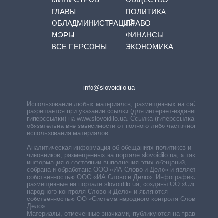
ГЛАВЫ
ПОЛИТИКА
ОБЛАДМИНИСТРАЦИЙ
ПРАВО
МЭРЫ
ФИНАНСЫ
ВСЕ ПЕРСОНЫ
ЭКОНОМИКА
info@slovoidilo.ua
Использование любых материалов, размещённых на сайте,
разрешается при указании ссылки (для интернет-изданий —
гиперссылки) на www.slovoidilo.ua. Ссылка (гиперссылка)
обязательна вне зависимости от полного либо частичного
использования материалов.
Аналитическая информация об обещаниях политиков и
чиновников, размещенных на портале slovoidilo.ua, а также
информация о состоянии выполнения этих обещаний,
собрана и обработана ООО «ИА Слово и Дело» и является
собственностью ООО «ИА Слово и Дело». Инфографики,
размещенные на портале slovoidilo.ua, созданы ОО «Система
народного контроля Слово и Дело» и являются
собственностью ОО «Система народного контроля Слово и
Дело».
Материалы, отмеченные значками, публикуются на правах