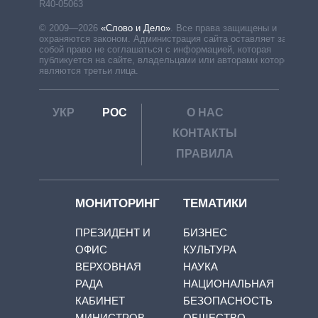
R40-05063
© 2009—2026
«Слово и Дело»
.
Все права защищены и
охраняются законом. Администрация сайта оставляет за
собой право не соглашаться с информацией, которая
публикуется на сайте, владельцами или авторами которой
являются третьи лица.
УКР
РОС
О НАС
КОНТАКТЫ
ПРАВИЛА
МОНИТОРИНГ
ТЕМАТИКИ
ПРЕЗИДЕНТ И
БИЗНЕС
ОФИС
КУЛЬТУРА
ВЕРХОВНАЯ
НАУКА
РАДА
НАЦИОНАЛЬНАЯ
КАБИНЕТ
БЕЗОПАСНОСТЬ
МИНИСТРОВ
ОБЩЕСТВО