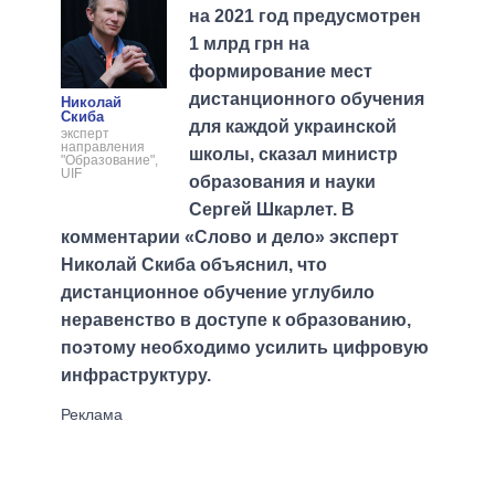
на 2021 год предусмотрен
1 млрд грн на
формирование мест
дистанционного обучения
Николай
Скиба
для каждой украинской
эксперт
направления
школы, сказал министр
"Образование",
UIF
образования и науки
Сергей Шкарлет. В
комментарии «Слово и дело» эксперт
Николай Скиба объяснил, что
дистанционное обучение углубило
неравенство в доступе к образованию,
поэтому необходимо усилить цифровую
инфраструктуру.