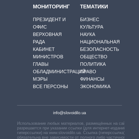
МОНИТОРИНГ
ТЕМАТИКИ
ПРЕЗИДЕНТ И
БИЗНЕС
ОФИС
КУЛЬТУРА
ВЕРХОВНАЯ
НАУКА
РАДА
НАЦИОНАЛЬНАЯ
КАБИНЕТ
БЕЗОПАСНОСТЬ
МИНИСТРОВ
ОБЩЕСТВО
ГЛАВЫ
ПОЛИТИКА
ОБЛАДМИНИСТРАЦИЙ
ПРАВО
МЭРЫ
ФИНАНСЫ
ВСЕ ПЕРСОНЫ
ЭКОНОМИКА
info@slovoidilo.ua
Использование любых материалов, размещённых на сайте,
разрешается при указании ссылки (для интернет-изданий —
гиперссылки) на www.slovoidilo.ua. Ссылка (гиперссылка)
обязательна вне зависимости от полного либо частичного