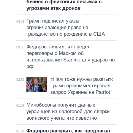
бизнес о фейковых письмах с
угрозами атак дронов
Трамп подписал указы,
04:39
ограничивающие право на
гражданство по рождению в США
Федоров заявил, что ведет
03:56
переговоры с Маском об
использования Starlink для ударов по
рф
«Нам тоже нужны ракеты»:
02:59
Трамп прокомментировал
запрос Украины на Patriot
Минобороны получит данные
01:59
украинцев из налоговой для сверки
воинского учета: что известно
Федоров раскрыл, как предлагал
01:24