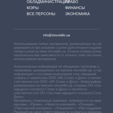
ОБЛАДМИНИСТРАЦИЙ
ПРАВО
МЭРЫ
ФИНАНСЫ
ВСЕ ПЕРСОНЫ
ЭКОНОМИКА
info@slovoidilo.ua
Использование любых материалов, размещённых на сайте,
разрешается при указании ссылки (для интернет-изданий —
гиперссылки) на www.slovoidilo.ua. Ссылка (гиперссылка)
обязательна вне зависимости от полного либо частичного
использования материалов.
Аналитическая информация об обещаниях политиков и
чиновников, размещенных на портале slovoidilo.ua, а также
информация о состоянии выполнения этих обещаний,
собрана и обработана ООО «ИА Слово и Дело» и является
собственностью ООО «ИА Слово и Дело». Инфографики,
размещенные на портале slovoidilo.ua, созданы ОО «Система
народного контроля Слово и Дело» и являются
собственностью ОО «Система народного контроля Слово и
Дело».
Материалы, отмеченные значками, публикуются на правах
рекламы: «Промо», «Новости компаний», «Позиция»,
«Партнерский материал», «Спецпроект», «При поддержке».
Редакция не несет ответственности за факты и оценочные