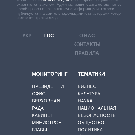
охраняются законом. Администрация сайта оставляет за
собой право не соглашаться с информацией, которая
публикуется на сайте, владельцами или авторами которой
являются третьи лица.
УКР
РОС
О НАС
КОНТАКТЫ
ПРАВИЛА
МОНИТОРИНГ
ТЕМАТИКИ
ПРЕЗИДЕНТ И
БИЗНЕС
ОФИС
КУЛЬТУРА
ВЕРХОВНАЯ
НАУКА
РАДА
НАЦИОНАЛЬНАЯ
КАБИНЕТ
БЕЗОПАСНОСТЬ
МИНИСТРОВ
ОБЩЕСТВО
ГЛАВЫ
ПОЛИТИКА