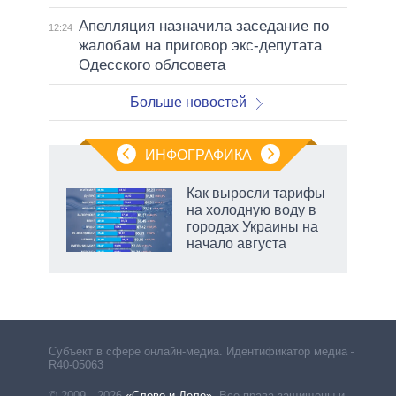
Апелляция назначила заседание по
12:24
жалобам на приговор экс-депутата
Одесского облсовета
Больше новостей
ИНФОГРАФИКА
еля
Как выросли тарифы
на холодную воду в
городах Украины на
начало августа
Субъект в сфере онлайн-медиа. Идентификатор медиа –
R40-05063
© 2009—2026
«Слово и Дело»
.
Все права защищены и