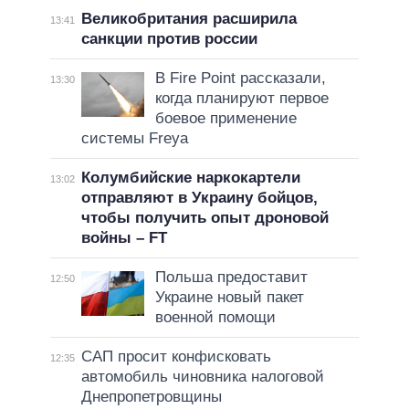
Великобритания расширила
13:41
санкции против россии
В Fire Point рассказали,
13:30
когда планируют первое
боевое применение
системы Freya
Колумбийские наркокартели
13:02
отправляют в Украину бойцов,
чтобы получить опыт дроновой
войны – FT
Польша предоставит
12:50
Украине новый пакет
военной помощи
САП просит конфисковать
12:35
автомобиль чиновника налоговой
Днепропетровщины