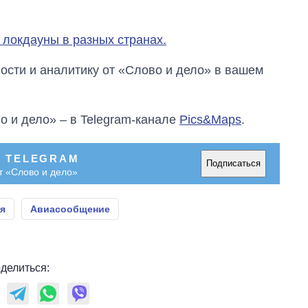
 локдауны в разных странах.
сти и аналитику от «Слово и дело» в вашем
о и дело» – в Telegram-канале
Pics&Maps
.
В TELEGRAM
Подписаться
т «Слово и дело»
я
Авиасообщение
делиться: