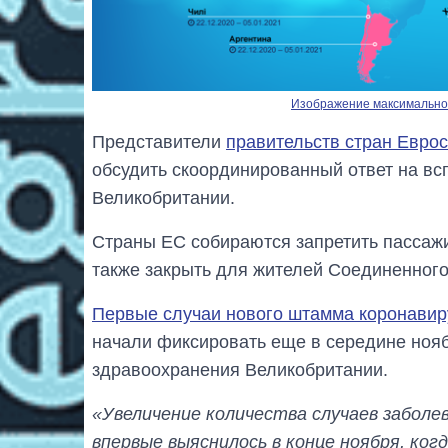
Изображение максимальног
Представители
правительств стран Евро
обсудить скоординированный ответ на вс
Великобритании.
Страны ЕС собираются запретить пассаж
также закрыть для жителей Соединенног
Первые случаи нового штамма коронавир
начали фиксировать еще в середине ноя
здравоохранения Великобритании.
«Увеличение количества случаев заболе
впервые выяснилось в конце ноября, ко