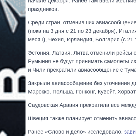
начале декабря. Ранее там ввели жестки
праздников.
Среди стран, отменивших авиасообщение 
(пока на 3 дня с 21 по 23 декабря), Итал
месяц), Чехия, Ирландия, Болгария (с 21.1
Эстония, Латвия, Литва отменили рейсы с
Румыния не будут принимать самолеты из 
и Чили прекратили авиасообщение с Тума
Закрыли авиасообщение без уточнения д
Марокко, Польша, Гонконг, Кувейт, Хорват
Саудовская Аравия прекратила все между
Швеция также планирует отменить авиас
Ранее «Слово и дело» исследовало,
зави