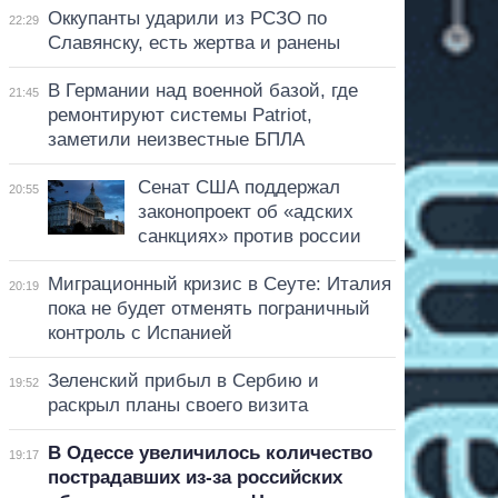
Оккупанты ударили из РСЗО по
22:29
Славянску, есть жертва и ранены
В Германии над военной базой, где
21:45
ремонтируют системы Patriot,
заметили неизвестные БПЛА
Сенат США поддержал
20:55
законопроект об «адских
санкциях» против россии
Миграционный кризис в Сеуте: Италия
20:19
пока не будет отменять пограничный
контроль с Испанией
Зеленский прибыл в Сербию и
19:52
раскрыл планы своего визита
В Одессе увеличилось количество
19:17
пострадавших из-за российских