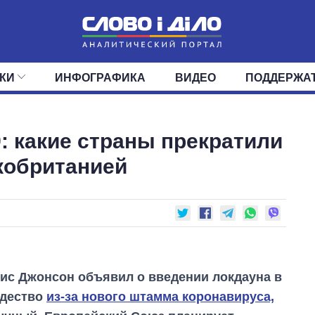
КИ
ИНФОГРАФИКА
ВИДЕО
ПОДДЕРЖА
ИС
ЛЕНТА
ВЕРХОВНАЯ РАДА
СОБЫТИЯ
СТАТЬИ
КАБИНЕТ МИНИСТРОВ
МНЕНИЯ
ОБЗОРЫ
ГЛАВЫ ОБЛАДМИНИ
ДАЙДЖЕСТЫ
 какие страны прекратили
ПОЛИТИКА
ДЕПУТАТЫ
ЭКОНОМИКА
КОМИТЕТЫ
ФРАКЦИИ
ОБЩЕСТВО
ОКРУГА
МИР
кобританией
ис Джонсон объявил о введении локдауна в
ждество
из-за нового штамма коронавируса,