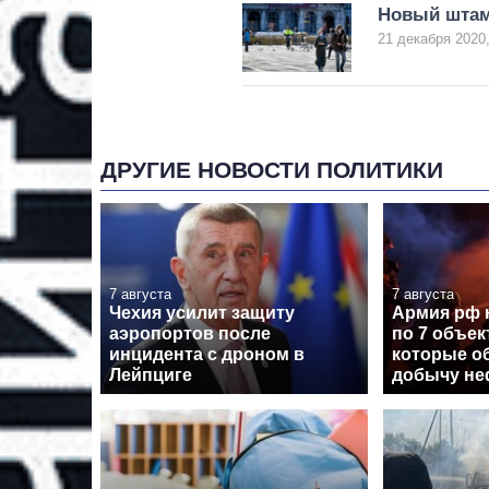
Новый штам
21 декабря 2020,
ДРУГИЕ НОВОСТИ ПОЛИТИКИ
7 августа
7 августа
Чехия усилит защиту
Армия рф 
аэропортов после
по 7 объе
инцидента с дроном в
которые о
Лейпциге
добычу неф