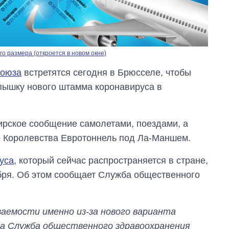
о размера (откроется в новом окне)
союза
встретятся сегодня в Брюсселе, чтобы
пышку нового штамма коронавируса в
ирское сообщение самолетами, поездами, а
о Королевства Евротоннель под Ла-Маншем.
уса,
который сейчас распространяется в стране,
От 1 месяца – до 5
лет: кто и как долго
бря. Об этом сообщает Служба общественного
занимал
должность
руководителя СВР
ваемости именно из-за нового варианта
гда Служба общественного здравоохранения