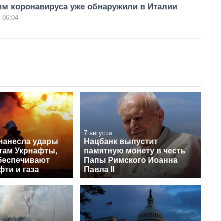
м коронавируса уже обнаружили в Италии
 06:04
7 августа
нанесла удары
Нацбанк выпустит
ктам Укрнафты,
памятную монету в честь
беспечивают
Папы Римского Иоанна
ти и газа
Павла II