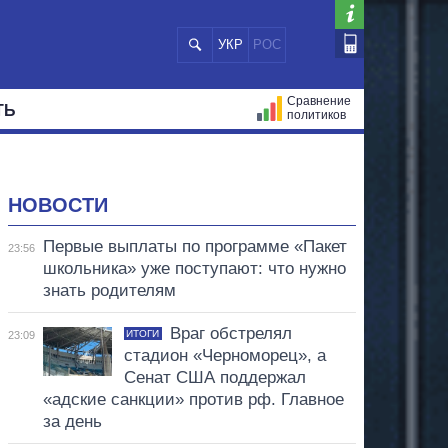
УКР
РОС
Сравнение
ТЬ
политиков
СТРАЦИЙ
МЭРЫ
ВСЕ ПЕРСОНЫ
НОВОСТИ
Первые выплаты по программе «Пакет
23:56
школьника» уже поступают: что нужно
знать родителям
Враг обстрелял
ИТОГИ
23:09
стадион «Черноморец», а
Сенат США поддержал
«адские санкции» против рф. Главное
за день