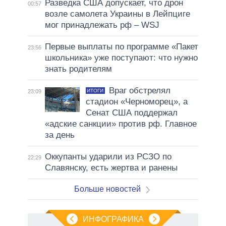
Разведка США допускает, что дрон
00:57
возле самолета Украины в Лейпциге
мог принадлежать рф – WSJ
Первые выплаты по программе «Пакет
23:56
школьника» уже поступают: что нужно
знать родителям
Враг обстрелял
ИТОГИ
23:09
стадион «Черноморец», а
Сенат США поддержал
«адские санкции» против рф. Главное
за день
Оккупанты ударили из РСЗО по
22:29
Славянску, есть жертва и ранены
Больше новостей
ИНФОГРАФИКА