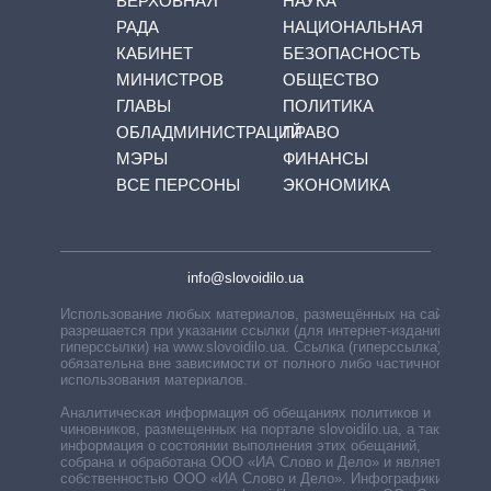
ВЕРХОВНАЯ
НАУКА
РАДА
НАЦИОНАЛЬНАЯ
КАБИНЕТ
БЕЗОПАСНОСТЬ
МИНИСТРОВ
ОБЩЕСТВО
ГЛАВЫ
ПОЛИТИКА
ОБЛАДМИНИСТРАЦИЙ
ПРАВО
МЭРЫ
ФИНАНСЫ
ВСЕ ПЕРСОНЫ
ЭКОНОМИКА
info@slovoidilo.ua
Использование любых материалов, размещённых на сайте,
разрешается при указании ссылки (для интернет-изданий —
гиперссылки) на www.slovoidilo.ua. Ссылка (гиперссылка)
обязательна вне зависимости от полного либо частичного
использования материалов.
Аналитическая информация об обещаниях политиков и
чиновников, размещенных на портале slovoidilo.ua, а также
информация о состоянии выполнения этих обещаний,
собрана и обработана ООО «ИА Слово и Дело» и является
собственностью ООО «ИА Слово и Дело». Инфографики,