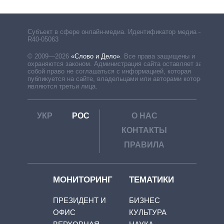
Субъект в сфере онлайн-медиа. Идентификатор медиа –
R40-05063
© 2009—2026
«Слово и Дело»
.
Все права защищены и
охраняются законом. Администрация сайта оставляет за
собой право не соглашаться с информацией, которая
публикуется на сайте, владельцами или авторами которой
являются третьи лица.
УКР
РОС
О НАС
КОНТАКТЫ
ПРАВИЛА
МОНИТОРИНГ
ТЕМАТИКИ
ПРЕЗИДЕНТ И
БИЗНЕС
ОФИС
КУЛЬТУРА