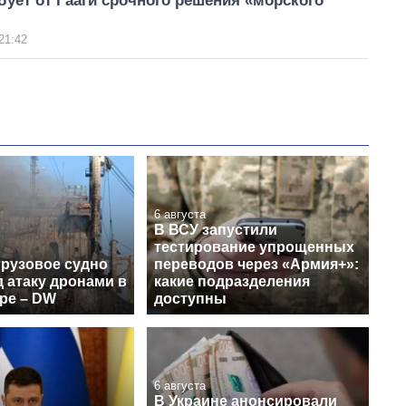
бует от Гааги срочного решения «морского
21:42
6 августа
В ВСУ запустили
тестирование упрощенных
грузовое судно
переводов через «Армия+»:
 атаку дронами в
какие подразделения
ре – DW
доступны
6 августа
В Украине анонсировали