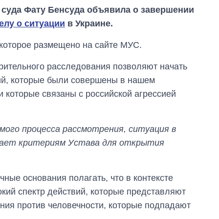
 суда Фату Бенсуда объявила о завершении
елу о ситуации
в Украине.
которое размещено на сайте МУС.
рительного расследования позволяют начать
й, которые были совершены в нашем
и которые связаны с российской агрессией
мого процесса рассмотрения, ситуация в
чает критериям Устава для открытия
Сколько
картофеля
чные основания полагать, что в контексте
выращивали в
кий спектр действий, которые представляют
Украине до и во
время большой
ния против человечности, которые подпадают
войны