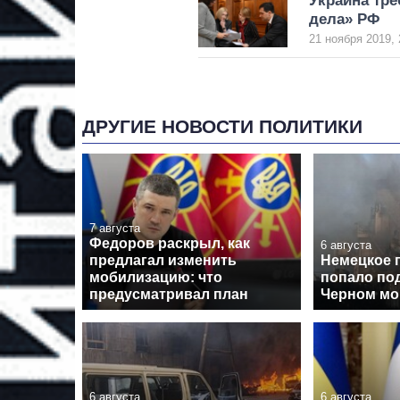
Украина тре
дела» РФ
21 ноября 2019, 
ДРУГИЕ НОВОСТИ ПОЛИТИКИ
7 августа
Федоров раскрыл, как
6 августа
предлагал изменить
Немецкое 
мобилизацию: что
попало под
предусматривал план
Черном мо
6 августа
6 августа