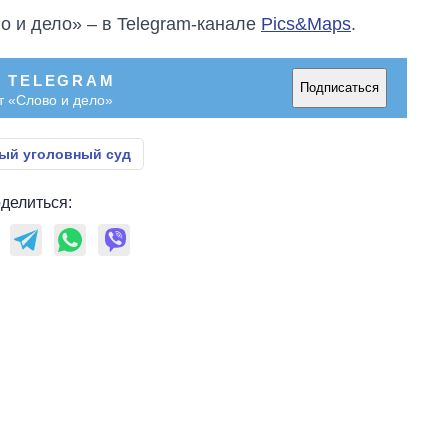
о и дело» – в Telegram-канале
Pics&Maps
.
В TELEGRAM
Подписаться
т «Слово и дело»
ый уголовный суд
делиться: