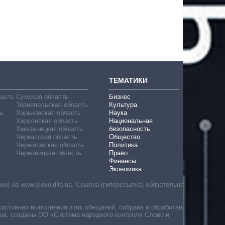
ТЕМАТИКИ
ласть
Сумская область
Бизнес
Тернопольская область
Культура
ь
Харьковская область
Наука
Херсонская область
Национальная
Хмельницкая область
безопасность
Черкасская область
Общество
Черниговская область
Политика
Черновицкая область
Право
Финансы
Экономика
) на www.slovoidilo.ua. Ссылка (гиперссылка) обязательна
состоянии выполнения этих обещаний, собрана и обработана
ua, созданы ОО «Система народного контроля Слово и