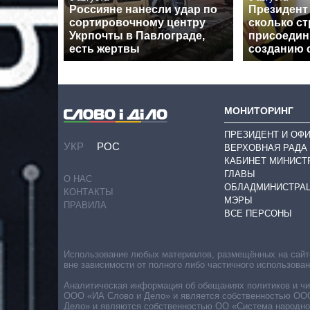
Россияне нанесли удар по
Президент 
сортировочному центру
сколько ст
Укрпочты в Павлограде,
присоедин
есть жертвы
созданию 
МОНИТОРИНГ
ПРЕЗИДЕНТ И ОФ
УКР
РОС
ВЕРХОВНАЯ РАДА
КАБИНЕТ МИНИСТ
ГЛАВЫ
О НАС
ОБЛАДМИНИСТРА
КОНТАКТЫ
МЭРЫ
ПРАВИЛА
ВСЕ ПЕРСОНЫ
Использование любых материалов, размещённых на сайте,
вне зависимости от полного либо частичного использова
Аналитическая информация об обещаниях политиков и чин
ООО «ИА Слово и Дело» и является собственностью ООО 
Дело» и являются собственностью ОО «Система народног