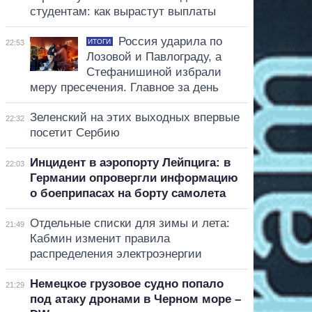
студентам: как вырастут выплаты
Россия ударила по
ИТОГИ
22:53
Лозовой и Павлограду, а
Стефанишиной избрали
меру пресечения. Главное за день
Зеленский на этих выходных впервые
22:32
посетит Сербию
Инцидент в аэропорту Лейпцига: в
22:03
Германии опровергли информацию
о боеприпасах на борту самолета
Отдельные списки для зимы и лета:
21:49
Кабмин изменит правила
распределения электроэнергии
Немецкое грузовое судно попало
21:29
под атаку дронами в Черном море –