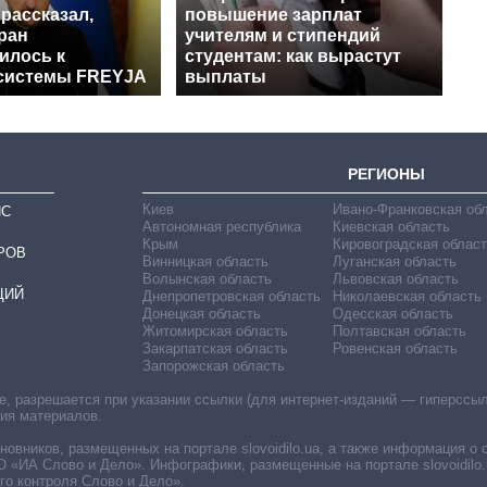
рассказал,
повышение зарплат
ран
учителям и стипендий
илось к
студентам: как вырастут
системы FREYJA
выплаты
РЕГИОНЫ
Киев
Ивано-Франковская об
ИС
Автономная республика
Киевская область
Крым
Кировоградская област
РОВ
Винницкая область
Луганская область
Волынская область
Львовская область
ЦИЙ
Днепропетровская область
Николаевская область
Донецкая область
Одесская область
Житомирская область
Полтавская область
Закарпатская область
Ровенская область
Запорожская область
 разрешается при указании ссылки (для интернет-изданий — гиперссылки
ния материалов.
овников, размещенных на портале slovoidilo.ua, а также информация о 
«ИА Слово и Дело». Инфографики, размещенные на портале slovoidilo.
о контроля Слово и Дело».