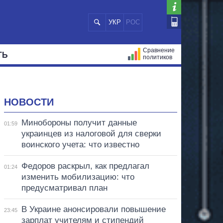
УКР
РОС
Сравнение
ТЬ
политиков
СТРАЦИЙ
МЭРЫ
ВСЕ ПЕРСОНЫ
НОВОСТИ
Минобороны получит данные
01:59
украинцев из налоговой для сверки
воинского учета: что известно
Федоров раскрыл, как предлагал
01:24
изменить мобилизацию: что
предусматривал план
В Украине анонсировали повышение
23:45
зарплат учителям и стипендий