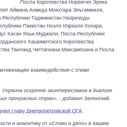
Посла Королевства Норвегия Эрика
аспирантуру
ипет Аймана Ахмеда Мокхтара Эльгаммаля,
 Республики Таджикистан Назризоды
спублики Пакистан Ноэля Израэля Хохара,
дл Хасан Яхьи Муджали, Посла Республики
орданского Хашимитского Королевства
тва Таиланд Четтапхана Максампхана и Посла
активизацию взаимодействия с этими
 Украина искренне заинтересована в диалоге
ших прекрасных стран»
, - добавил Зеленский.
ачил главу Днепропетровской ОГА
.
сти и аналитику от «Слово и дело» в вашем