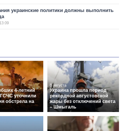
ания украинские политики должны выполнить
да
13:09
8 августа
ибших 4-летний
Украина прошла период
 ГСЧС уточнили
рекордной августовской
ия обстрела на
жары без отключений света
– Шмыгаль