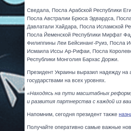
Сведала, Посла Арабской Республики Ег
Посла Австралии Брюса Эдвардса, Посла
Давлатали Хайдара, Посла Исламской Ре
Посла Йеменской Республики Мирфат Фа
Филиппины Леи Бейсинанг-Руиз, Посла И
Исмаила Иссы Ар-Рифаи, Посла Королевс
Республики Монголия Бархас Доржи.
Президент Украины выразил надежду на 
государствами на всех уровнях.
«Находясь на пути масштабных реформ,
и развития партнерства с каждой из ва
Напомним, сегодня президент также
назн
Получайте оперативно самые важные ново