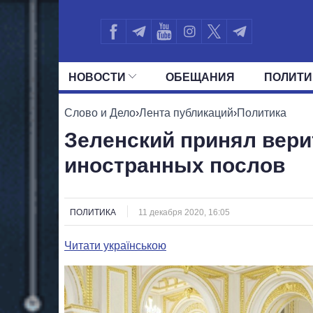
НОВОСТИ
ОБЕЩАНИЯ
ПОЛИТИ
ВСЕ ПОЛИТИКИ
ПРЕЗИДЕНТ И ОФ
Слово и Дело
›
Лента публикаций
›
Политика
Зеленский принял вер
иностранных послов
ПОЛИТИКА
11 декабря 2020, 16:05
Читати українською