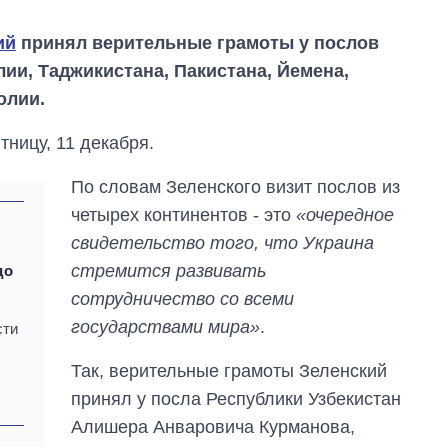
ий
принял верительные грамоты у послов
лии, Таджикистана, Пакистана, Йемена,
олии.
ницу, 11 декабря.
По словам Зеленского визит послов из
четырех континентов - это
«очередное
свидетельство того, что Украина
стремится развивать
до
сотрудничество со всеми
государствами мира»
.
сти
Как за 10 лет
изменилось
Так, верительные грамоты Зеленский
количество
поступающих в
принял у посла Республики Узбекистан
бакалавриат,
Алишера Анваровича Курманова,
магистратуру и