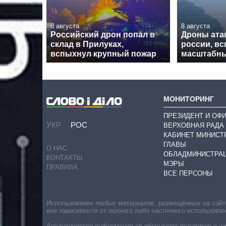
8 августа
8 августа
Российский дрон попал в
Дроны ата
склад в Прилуках,
россии, в
вспыхнул крупный пожар
масштабн
МОНИТОРИНГ
ПРЕЗИДЕНТ И ОФ
УКР
РОС
ВЕРХОВНАЯ РАДА
КАБИНЕТ МИНИСТ
ГЛАВЫ
О НАС
ОБЛАДМИНИСТРА
КОНТАКТЫ
МЭРЫ
ПРАВИЛА
ВСЕ ПЕРСОНЫ
Использование любых материалов, размещённых на сайте,
вне зависимости от полного либо частичного использова
Аналитическая информация об обещаниях политиков и чин