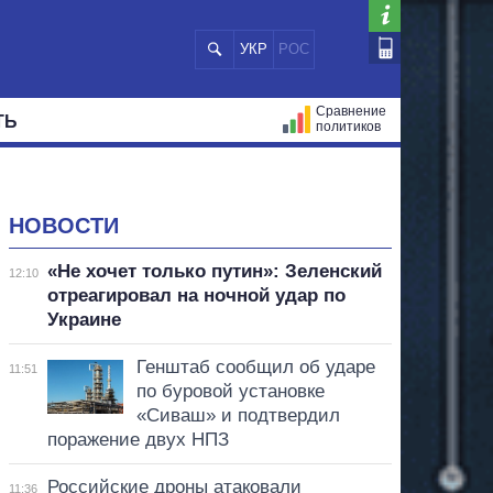
УКР
РОС
Сравнение
ТЬ
политиков
СТРАЦИЙ
МЭРЫ
ВСЕ ПЕРСОНЫ
НОВОСТИ
«Не хочет только путин»: Зеленский
12:10
отреагировал на ночной удар по
Украине
Генштаб сообщил об ударе
11:51
по буровой установке
«Сиваш» и подтвердил
поражение двух НПЗ
Российские дроны атаковали
11:36