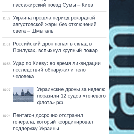
пассажирский поезд Сумы – Киев
Украина прошла период рекордной
11:32
августовской жары без отключений
света – Шмыгаль
Российский дрон попал в склад в
11:01
Прилуках, вспыхнул крупный пожар
Удар по Киеву: во время ликвидации
10:56
последствий обнаружили тело
человека
Украинские дроны за неделю
10:27
поразили 12 судов «теневого
флота» рф
Пентагон досрочно отстранил
10:24
генерала, который координировал
поддержку Украины