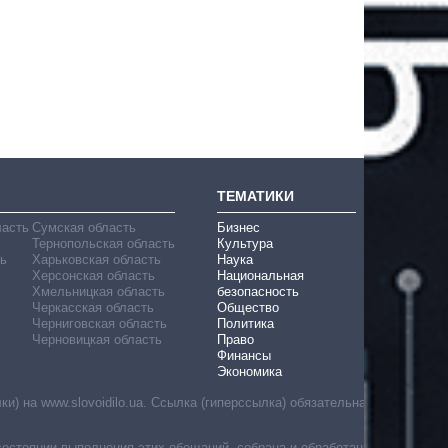
ТЕМАТИКИ
ласть
Сумская область
Бизнес
Тернопольская область
Культура
ь
Харьковская область
Наука
Херсонская область
Национальная
Хмельницкая область
безопасность
Черкасская область
Общество
Черниговская область
Политика
Черновицкая область
Право
Финансы
Экономика
) на www.slovoidilo.ua. Ссылка (гиперссылка) обязательна
состоянии выполнения этих обещаний, собрана и обработана