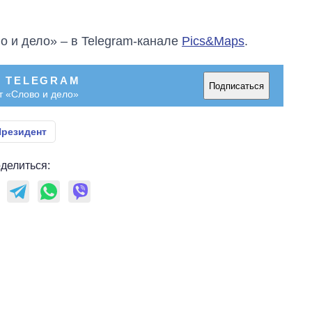
о и дело» – в Telegram-канале
Pics&Maps
.
В TELEGRAM
Подписаться
т «Слово и дело»
Президент
делиться: