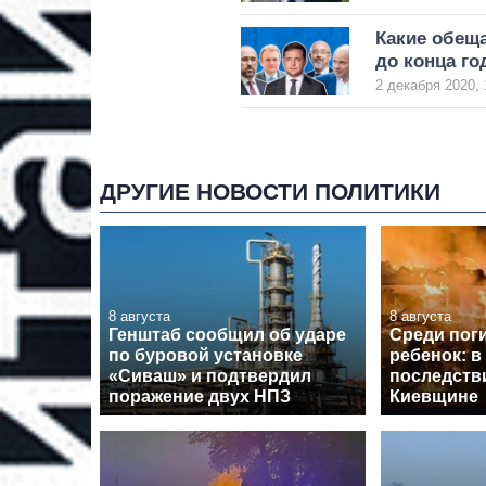
Какие обещ
до конца го
2 декабря 2020, 
ДРУГИЕ НОВОСТИ ПОЛИТИКИ
8 августа
8 августа
Генштаб сообщил об ударе
Среди пог
по буровой установке
ребенок: в
«Сиваш» и подтвердил
последств
поражение двух НПЗ
Киевщине