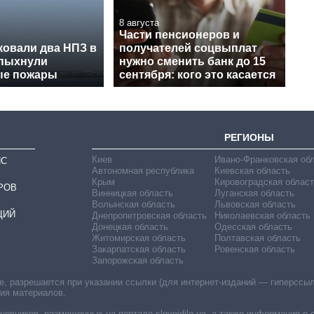
8 августа
Части пенсионеров и
ковали два НПЗ в
получателей соцвыплат
спыхнули
нужно сменить банк до 15
ые пожары
сентября: кого это касается
РЕГИОНЫ
Киев
Ивано-Франковская об
ИС
Автономная республика
Киевская область
Крым
Кировоградская област
РОВ
Винницкая область
Луганская область
Волынская область
Львовская область
ЦИЙ
Днепропетровская область
Николаевская область
Донецкая область
Одесская область
Житомирская область
Полтавская область
Закарпатская область
Ровенская область
Запорожская область
 разрешается при указании ссылки (для интернет-изданий — гиперссылки
ния материалов.
овников, размещенных на портале slovoidilo.ua, а также информация о 