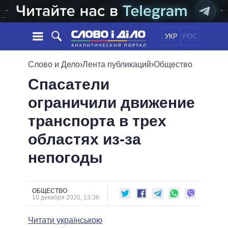
УКР
РОС
НОВОСТИ
Слово и Дело
›
Лента публикаций
›
Общество
Спасатели
ОБЕЩАНИЯ
ЛЕНТА
ПОЛИТИКА
ограничили движение
СОБЫТИЯ
ЭКОНОМИКА
ПОЛИТИКИ
транспорта в трех
СТАТЬИ
ОБЩЕСТВО
ИНФОГРАФИКА
МНЕНИЯ
МИР
ВСЕ ПОЛИТИКИ
областях из-за
ОБЗОРЫ
ПРЕЗИДЕНТ И ОФИС
непогоды
ВИДЕО
ДАЙДЖЕСТЫ
ВЕРХОВНАЯ РАДА
ПОДДЕРЖАТЬ
КАБИНЕТ МИНИСТРОВ
ГЛАВЫ ОБЛАДМИНИСТРАЦИЙ
ОБЩЕСТВО
СРАВНЕНИЕ ПОЛИТИКОВ
10 декабря 2020, 13:36
МЭРЫ
Читати українською
ВСЕ ПЕРСОНЫ