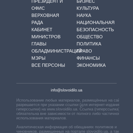
ПРЕЗИДЕНТ И
БИЗНЕС
ОФИС
КУЛЬТУРА
ВЕРХОВНАЯ
НАУКА
РАДА
НАЦИОНАЛЬНАЯ
КАБИНЕТ
БЕЗОПАСНОСТЬ
МИНИСТРОВ
ОБЩЕСТВО
ГЛАВЫ
ПОЛИТИКА
ОБЛАДМИНИСТРАЦИЙ
ПРАВО
МЭРЫ
ФИНАНСЫ
ВСЕ ПЕРСОНЫ
ЭКОНОМИКА
info@slovoidilo.ua
Использование любых материалов, размещённых на сайте,
разрешается при указании ссылки (для интернет-изданий —
гиперссылки) на www.slovoidilo.ua. Ссылка (гиперссылка)
обязательна вне зависимости от полного либо частичного
использования материалов.
Аналитическая информация об обещаниях политиков и
чиновников, размещенных на портале slovoidilo.ua, а также