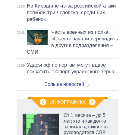
На Киевщине из-за российской атаки
02:53
погибли три человека, среди них
ребенок
Часть военных из полка
02:41
«Скала» начали переводить
в другие подразделения –
СМИ
Удары рф по портам могут вдвое
01:59
сократить экспорт украинского зерна
Больше новостей
ИНФОГРАФИКА
 как
От 1 месяца – до 5
чипы
лет: кто и как долго
ды и
занимал должность
т на
руководителя СВР