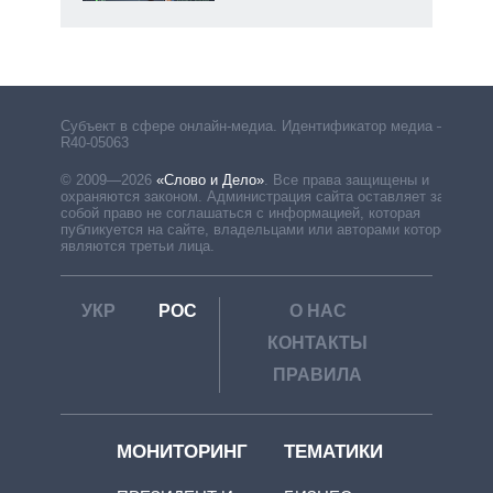
рф
Субъект в сфере онлайн-медиа. Идентификатор медиа –
R40-05063
© 2009—2026
«Слово и Дело»
.
Все права защищены и
охраняются законом. Администрация сайта оставляет за
собой право не соглашаться с информацией, которая
публикуется на сайте, владельцами или авторами которой
являются третьи лица.
УКР
РОС
О НАС
КОНТАКТЫ
ПРАВИЛА
МОНИТОРИНГ
ТЕМАТИКИ