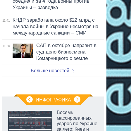
обеднели за 4 года войны против
Украины – разведка
КНДР заработала около $22 млрд с
11:41
начала войны в Украине несмотря на
международные санкции – СМИ
САП в октябре направит в
11:20
суд дело бизнесмена
Комарницкого о земле
Больше новостей
ИНФОГРАФИКА
Восемь
массированных
ударов по Украине
за лето: Киев и