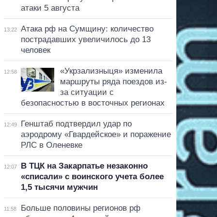
атаки 5 августа
Атака рф на Сумщину: количество
13:22
пострадавших увеличилось до 13
человек
«Укрзализныця» изменила
12:58
маршруты ряда поездов из-
за ситуации с
безопасностью в восточных регионах
Генштаб подтвердил удар по
12:49
аэродрому «Гвардейское» и поражение
РЛС в Оленевке
В ТЦК на Закарпатье незаконно
12:07
«списали» с воинского учета более
1,5 тысячи мужчин
Больше половины регионов рф
11:58