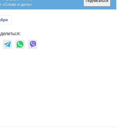
Подписаться
т «Слово и дело»
абре
делиться: