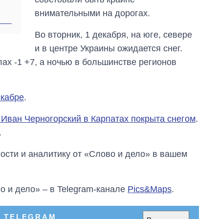
войны с россией
внимательными на дорогах.
Во вторник, 1 декабря, на юге, севере
и в центре Украины ожидается снег.
ах -1 +7, а ночью в большинстве регионов
екабре
.
 Иван Черногорский в Карпатах покрыта снегом
.
.
сти и аналитику от «Слово и дело» в вашем
о и дело» – в Telegram-канале
Pics&Maps
.
В TELEGRAM