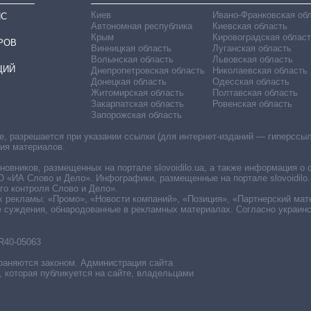
Киев
Ивано-Франковская об
ИС
Автономная республика
Киевская область
Крым
Кировоградская област
РОВ
Винницкая область
Луганская область
Волынская область
Львовская область
ЦИЙ
Днепропетровская область
Николаевская область
Донецкая область
Одесская область
Житомирская область
Полтавская область
Закарпатская область
Ровенская область
Запорожская область
 разрешается при указании ссылки (для интернет-изданий — гиперссылки
ния материалов.
овников, размещенных на портале slovoidilo.ua, а также информация о 
«ИА Слово и Дело». Инфографики, размещенные на портале slovoidilo.
о контроля Слово и Дело».
х рекламы: «Промо», «Новости компаний», «Позиция», «Партнерский мат
е суждения, обнародованные в рекламных материалах. Согласно украин
R40-05063
раняются законом. Администрация сайта
, которая публикуется на сайте, владельцами