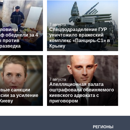
7 августа
оловины
Спецподразделение ГУР
ф обеднели за 4
уничтожило вражеский
ы против
комплекс «Панцирь-С1» в
разведка
Крыму
7 августа
Апелляционная палата
овые санкции
оштрафовала обвиняемого
сии за усиление
киевского адвоката с
 Киеву
приговором
РЕГИОНЫ