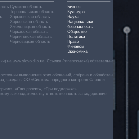
ласть
Сумская область
Бизнес
Тернопольская область
Культура
ь
Харьковская область
Наука
Херсонская область
Национальная
Хмельницкая область
безопасность
Черкасская область
Общество
Черниговская область
Политика
Черновицкая область
Право
Финансы
Экономика
) на www.slovoidilo.ua. Ссылка (гиперссылка) обязательна
состоянии выполнения этих обещаний, собрана и обработана
ua, созданы ОО «Система народного контроля Слово и
ериал», «Спецпроект», «При поддержке».
скому законодательству ответственность за содержание