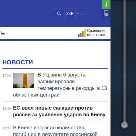
УКР
РОС
Сравнение
ТЬ
политиков
СТРАЦИЙ
МЭРЫ
ВСЕ ПЕРСОНЫ
НОВОСТИ
В Украине 6 августа
13:58
зафиксировали
температурные рекорды в 13
областных центрах
ЕС ввел новые санкции против
13:49
россии за усиление ударов по Киеву
В Киеве возросло количество
13:33
погибших в результате российской