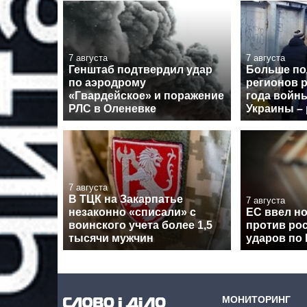
7 августа
7 августа
Генштаб подтвердил удар
Больше п
по аэродрому
регионов р
«Гвардейское» и поражение
года войн
РЛС в Оленевке
Украины – 
7 августа
В ТЦК на Закарпатье
7 августа
незаконно «списали» с
ЕС ввел н
воинского учета более 1,5
против рос
тысячи мужчин
ударов по
МОНИТОРИНГ