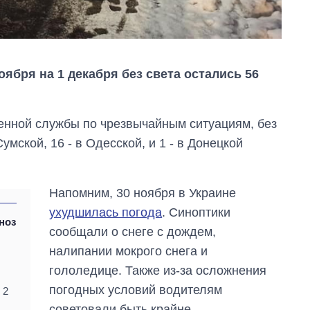
оября на 1 декабря без света остались 56
енной службы по чрезвычайным ситуациям, без
умской, 16 - в Одесской, и 1 - в Донецкой
Напомним, 30 ноября в Украине
ухудшилась погода
. Синоптики
ноз
сообщали о снеге с дождем,
налипании мокрого снега и
Как изменился
гололедице. Также из-за осложнения
бюджет
погодных условий водителям
 2
Министерства
обороны за 13 лет
советовали быть крайне