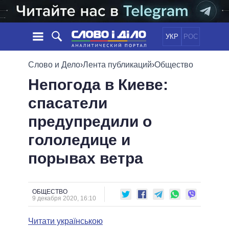
УКР
РОС
НОВОСТИ
Слово и Дело
›
Лента публикаций
›
Общество
Непогода в Киеве:
ОБЕЩАНИЯ
ЛЕНТА
ПОЛИТИКА
спасатели
СОБЫТИЯ
ЭКОНОМИКА
ПОЛИТИКИ
предупредили о
СТАТЬИ
ОБЩЕСТВО
ИНФОГРАФИКА
МНЕНИЯ
МИР
ВСЕ ПОЛИТИКИ
гололедице и
ОБЗОРЫ
ПРЕЗИДЕНТ И ОФИС
порывах ветра
ВИДЕО
ДАЙДЖЕСТЫ
ВЕРХОВНАЯ РАДА
ПОДДЕРЖАТЬ
КАБИНЕТ МИНИСТРОВ
ГЛАВЫ ОБЛАДМИНИСТРАЦИЙ
ОБЩЕСТВО
СРАВНЕНИЕ ПОЛИТИКОВ
9 декабря 2020, 16:10
МЭРЫ
Читати українською
ВСЕ ПЕРСОНЫ