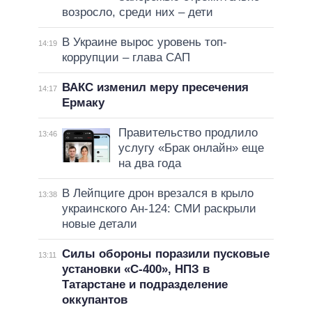
возросло, среди них – дети
В Украине вырос уровень топ-
14:19
коррупции – глава САП
ВАКС изменил меру пресечения
14:17
Ермаку
Правительство продлило
13:46
услугу «Брак онлайн» еще
на два года
В Лейпциге дрон врезался в крыло
13:38
украинского Ан-124: СМИ раскрыли
новые детали
Силы обороны поразили пусковые
13:11
установки «С-400», НПЗ в
Татарстане и подразделение
оккупантов