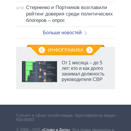
Стерненко и Портников возглавили
12:52
рейтинг доверия среди политических
блогеров – опрос
Больше новостей
ИНФОГРАФИКА
 как
От 1 месяца – до 5
чипы
лет: кто и как долго
ды и
занимал должность
т на
руководителя СВР
Субъект в сфере онлайн-медиа. Идентификатор медиа –
R40-05063
© 2009—2026
«Слово и Дело»
.
Все права защищены и