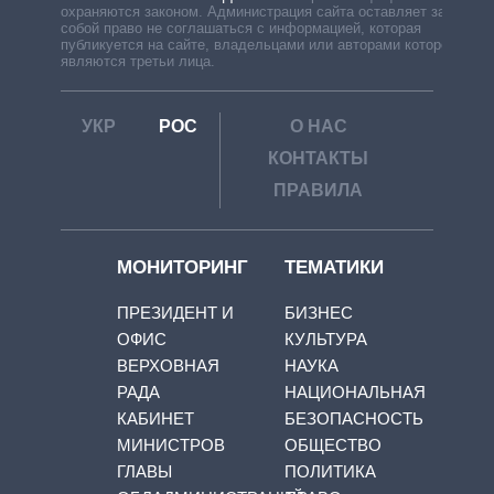
охраняются законом. Администрация сайта оставляет за
собой право не соглашаться с информацией, которая
публикуется на сайте, владельцами или авторами которой
являются третьи лица.
УКР
РОС
О НАС
КОНТАКТЫ
ПРАВИЛА
МОНИТОРИНГ
ТЕМАТИКИ
ПРЕЗИДЕНТ И
БИЗНЕС
ОФИС
КУЛЬТУРА
ВЕРХОВНАЯ
НАУКА
РАДА
НАЦИОНАЛЬНАЯ
КАБИНЕТ
БЕЗОПАСНОСТЬ
МИНИСТРОВ
ОБЩЕСТВО
ГЛАВЫ
ПОЛИТИКА