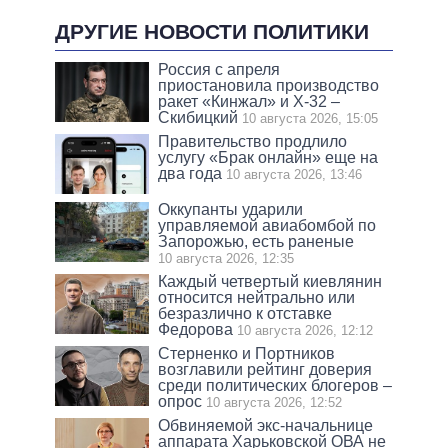
ДРУГИЕ НОВОСТИ ПОЛИТИКИ
Россия с апреля
приостановила производство
ракет «Кинжал» и Х-32 –
Скибицкий
10 августа 2026, 15:05
Правительство продлило
услугу «Брак онлайн» еще на
два года
10 августа 2026, 13:46
Оккупанты ударили
управляемой авиабомбой по
Запорожью, есть раненые
10 августа 2026, 12:35
Каждый четвертый киевлянин
относится нейтрально или
безразлично к отставке
Федорова
10 августа 2026, 12:12
Стерненко и Портников
возглавили рейтинг доверия
среди политических блогеров –
опрос
10 августа 2026, 12:52
Обвиняемой экс-начальнице
аппарата Харьковской ОВА не