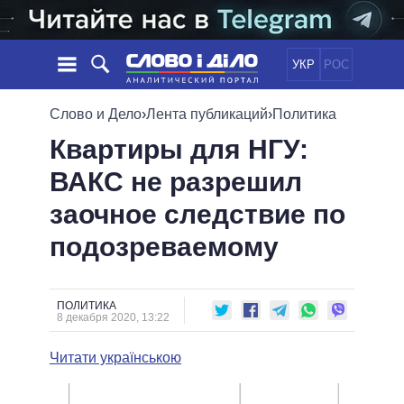
УКР
РОС
НОВОСТИ
Слово и Дело
›
Лента публикаций
›
Политика
Квартиры для НГУ:
ОБЕЩАНИЯ
ЛЕНТА
ПОЛИТИКА
ВАКС не разрешил
СОБЫТИЯ
ЭКОНОМИКА
ПОЛИТИКИ
заочное следствие по
СТАТЬИ
ОБЩЕСТВО
ИНФОГРАФИКА
МНЕНИЯ
МИР
ВСЕ ПОЛИТИКИ
подозреваемому
ОБЗОРЫ
ПРЕЗИДЕНТ И ОФИС
ВИДЕО
ДАЙДЖЕСТЫ
ВЕРХОВНАЯ РАДА
ПОЛИТИКА
ПОДДЕРЖАТЬ
КАБИНЕТ МИНИСТРОВ
8 декабря 2020, 13:22
ГЛАВЫ ОБЛАДМИНИСТРАЦИЙ
СРАВНЕНИЕ ПОЛИТИКОВ
Читати українською
МЭРЫ
ВСЕ ПЕРСОНЫ