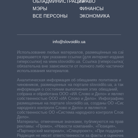
ОБЛАДМИНИСТРАЦИЙ
ПРАВО
МЭРЫ
ФИНАНСЫ
ВСЕ ПЕРСОНЫ
ЭКОНОМИКА
info@slovoidilo.ua
Использование любых материалов, размещённых на сайте,
разрешается при указании ссылки (для интернет-изданий —
гиперссылки) на www.slovoidilo.ua. Ссылка (гиперссылка)
обязательна вне зависимости от полного либо частичного
использования материалов.
Аналитическая информация об обещаниях политиков и
чиновников, размещенных на портале slovoidilo.ua, а также
информация о состоянии выполнения этих обещаний,
собрана и обработана ООО «ИА Слово и Дело» и является
собственностью ООО «ИА Слово и Дело». Инфографики,
размещенные на портале slovoidilo.ua, созданы ОО «Система
народного контроля Слово и Дело» и являются
собственностью ОО «Система народного контроля Слово и
Дело».
Материалы, отмеченные значками, публикуются на правах
рекламы: «Промо», «Новости компаний», «Позиция»,
«Партнерский материал», «Спецпроект», «При поддержке».
Редакция не несет ответственности за факты и оценочные