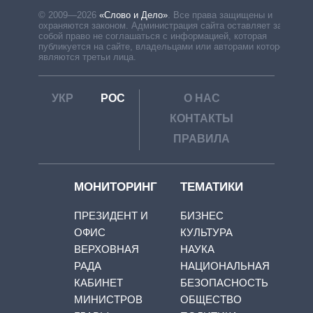
© 2009—2026
«Слово и Дело»
.
Все права защищены и
охраняются законом. Администрация сайта оставляет за
собой право не соглашаться с информацией, которая
публикуется на сайте, владельцами или авторами которой
являются третьи лица.
УКР
РОС
О НАС
КОНТАКТЫ
ПРАВИЛА
МОНИТОРИНГ
ТЕМАТИКИ
ПРЕЗИДЕНТ И
БИЗНЕС
ОФИС
КУЛЬТУРА
ВЕРХОВНАЯ
НАУКА
РАДА
НАЦИОНАЛЬНАЯ
КАБИНЕТ
БЕЗОПАСНОСТЬ
МИНИСТРОВ
ОБЩЕСТВО