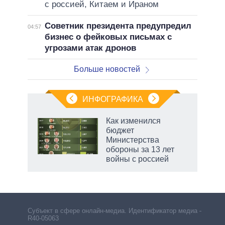
с россией, Китаем и Ираном
Советник президента предупредил
04:57
бизнес о фейковых письмах с
угрозами атак дронов
Больше новостей
ИНФОГРАФИКА
Как изменился
бюджет
не за
Министерства
асть
обороны за 13 лет
елью
войны с россией
маги
Субъект в сфере онлайн-медиа. Идентификатор медиа –
R40-05063