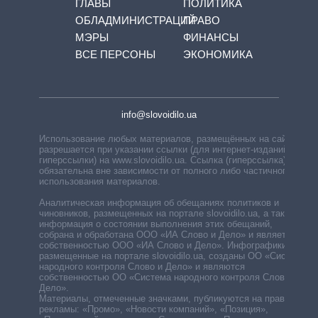
ГЛАВЫ
ПОЛИТИКА
ОБЛАДМИНИСТРАЦИЙ
ПРАВО
МЭРЫ
ФИНАНСЫ
ВСЕ ПЕРСОНЫ
ЭКОНОМИКА
info@slovoidilo.ua
Использование любых материалов, размещённых на сайте,
разрешается при указании ссылки (для интернет-изданий —
гиперссылки) на www.slovoidilo.ua. Ссылка (гиперссылка)
обязательна вне зависимости от полного либо частичного
использования материалов.
Аналитическая информация об обещаниях политиков и
чиновников, размещенных на портале slovoidilo.ua, а также
информация о состоянии выполнения этих обещаний,
собрана и обработана ООО «ИА Слово и Дело» и является
собственностью ООО «ИА Слово и Дело». Инфографики,
размещенные на портале slovoidilo.ua, созданы ОО «Система
народного контроля Слово и Дело» и являются
собственностью ОО «Система народного контроля Слово и
Дело».
Материалы, отмеченные значками, публикуются на правах
рекламы: «Промо», «Новости компаний», «Позиция»,