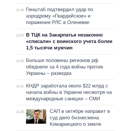
Генштаб подтвердил удар по
12:49
аэродрому «Гвардейское» и
поражение РЛС в Оленевке
В ТЦК на Закарпатье незаконно
12:07
«списали» с воинского учета более
1,5 тысячи мужчин
Больше половины регионов рф
11:58
обеднели за 4 года войны против
Украины – разведка
КНДР заработала около $22 млрд с
11:41
начала войны в Украине несмотря на
международные санкции – СМИ
САП в октябре направит в
11:20
суд дело бизнесмена
Комарницкого о земле