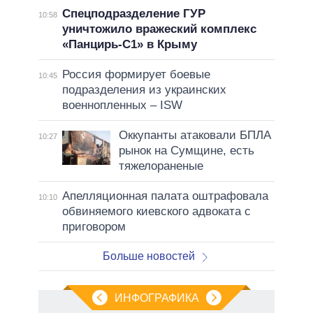
Спецподразделение ГУР
10:58
уничтожило вражеский комплекс
«Панцирь-С1» в Крыму
Россия формирует боевые
10:45
подразделения из украинских
военнопленных – ISW
Оккупанты атаковали БПЛА
10:27
рынок на Сумщине, есть
тяжелораненые
Апелляционная палата оштрафовала
10:10
обвиняемого киевского адвоката с
приговором
Больше новостей
ИНФОГРАФИКА