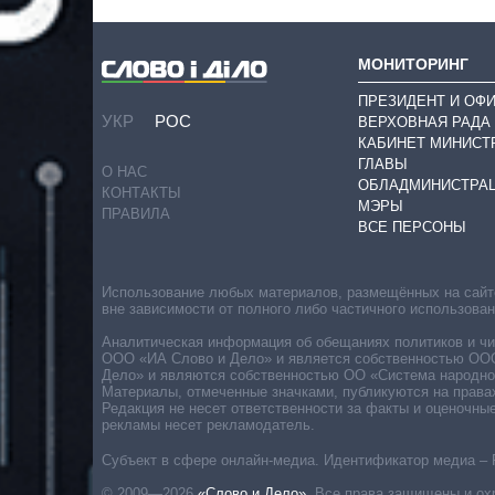
МОНИТОРИНГ
ПРЕЗИДЕНТ И ОФ
УКР
РОС
ВЕРХОВНАЯ РАДА
КАБИНЕТ МИНИСТ
ГЛАВЫ
О НАС
ОБЛАДМИНИСТРА
КОНТАКТЫ
МЭРЫ
ПРАВИЛА
ВСЕ ПЕРСОНЫ
Использование любых материалов, размещённых на сайте,
вне зависимости от полного либо частичного использова
Аналитическая информация об обещаниях политиков и чин
ООО «ИА Слово и Дело» и является собственностью ООО 
Дело» и являются собственностью ОО «Система народног
Материалы, отмеченные значками, публикуются на права
Редакция не несет ответственности за факты и оценочны
рекламы несет рекламодатель.
Субъект в сфере онлайн-медиа. Идентификатор медиа – 
© 2009—2026
«Слово и Дело»
.
Все права защищены и ох