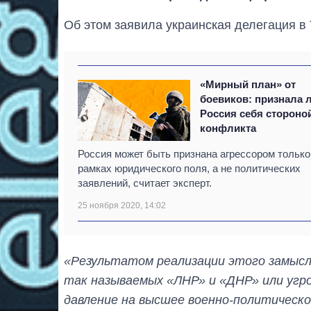
Об этом заявила украинская делегация в Т
«Мирный план» от
боевиков: признала 
Россия себя стороно
конфликта
Россия может быть признана агрессором только
рамках юридического поля, а не политических
заявлений, считает эксперт.
25 ноября 2020, 14:02
«Результатом реализации этого замыс
так называемых «ЛНР» и «ДНР» или угро
давление на высшее военно-политическо