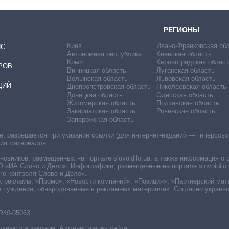
РЕГИОНЫ
Киев
Ивано-Франковская об
ИС
Автономная республика
Киевская область
Крым
Кировоградская област
РОВ
Винницкая область
Луганская область
Волынская область
Львовская область
ЦИЙ
Днепропетровская область
Николаевская область
Донецкая область
Одесская область
Житомирская область
Полтавская область
Закарпатская область
Ровенская область
Запорожская область
 разрешается при указании ссылки (для интернет-изданий — гиперссылки
ния материалов.
овников, размещенных на портале slovoidilo.ua, а также информация о 
«ИА Слово и Дело». Инфографики, размещенные на портале slovoidilo.
о контроля Слово и Дело».
х рекламы: «Промо», «Новости компаний», «Позиция», «Партнерский мат
е суждения, обнародованные в рекламных материалах. Согласно украин
R40-05063
раняются законом. Администрация сайта