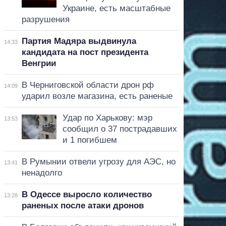
Украине, есть масштабные
разрушения
Партия Мадяра выдвинула
14:33
кандидата на пост президента
Венгрии
В Черниговской области дрон рф
14:09
ударил возле магазина, есть раненые
Удар по Харькову: мэр
13:53
сообщил о 37 пострадавших
и 1 погибшем
В Румынии отвели угрозу для АЭС, но
13:41
ненадолго
В Одессе выросло количество
13:28
раненых после атаки дронов