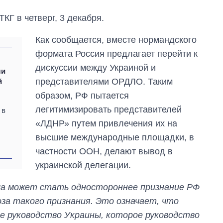
КГ в четверг, 3 декабря.
Как сообщается, вместе нормандского
формата Россия предлагает перейти к
дискуссии между Украиной и
ли
представителями ОРДЛО. Таким
й
образом, РФ пытается
легитимизировать представителей
 в
«ЛДНР» путем привлечения их на
высшие международные площадки, в
От 1 месяца – до 5
частности ООН, делают вывод в
лет: кто и как долго
занимал
украинской делегации.
должность
руководителя СВР
ла может стать одностороннее признание РФ
за такого признания. Это означает, что
е руководство Украины, которое руководство