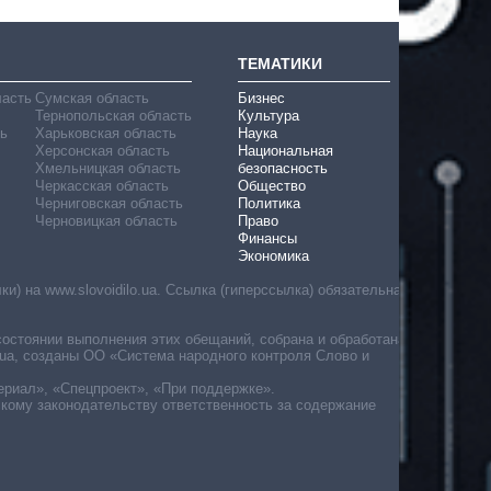
ТЕМАТИКИ
ласть
Сумская область
Бизнес
Тернопольская область
Культура
ь
Харьковская область
Наука
Херсонская область
Национальная
Хмельницкая область
безопасность
Черкасская область
Общество
Черниговская область
Политика
Черновицкая область
Право
Финансы
Экономика
) на www.slovoidilo.ua. Ссылка (гиперссылка) обязательна
состоянии выполнения этих обещаний, собрана и обработана
ua, созданы ОО «Система народного контроля Слово и
ериал», «Спецпроект», «При поддержке».
скому законодательству ответственность за содержание