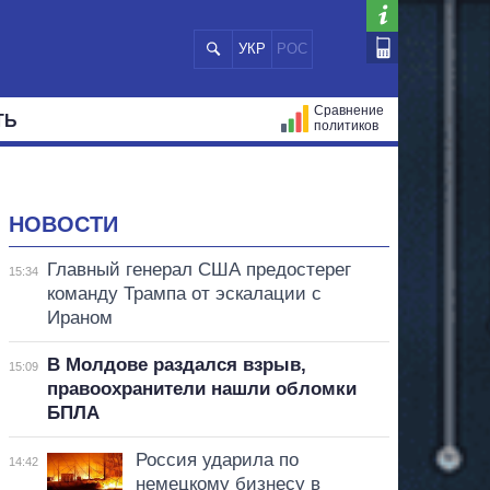
УКР
РОС
Сравнение
ТЬ
политиков
СТРАЦИЙ
МЭРЫ
ВСЕ ПЕРСОНЫ
НОВОСТИ
Главный генерал США предостерег
15:34
команду Трампа от эскалации с
Ираном
В Молдове раздался взрыв,
15:09
правоохранители нашли обломки
БПЛА
Россия ударила по
14:42
немецкому бизнесу в