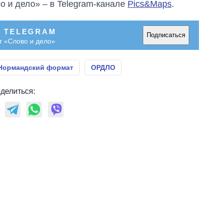
о и дело» – в Telegram-канале
Pics&Maps
.
В TELEGRAM
Подписаться
т «Слово и дело»
Нормандский формат
ОРДЛО
делиться: