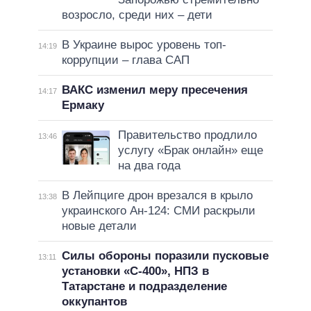
возросло, среди них – дети
В Украине вырос уровень топ-
14:19
коррупции – глава САП
ВАКС изменил меру пресечения
14:17
Ермаку
Правительство продлило
13:46
услугу «Брак онлайн» еще
на два года
В Лейпциге дрон врезался в крыло
13:38
украинского Ан-124: СМИ раскрыли
новые детали
Силы обороны поразили пусковые
13:11
установки «С-400», НПЗ в
Татарстане и подразделение
оккупантов