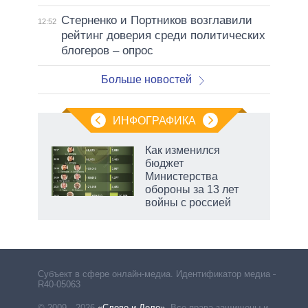
Стерненко и Портников возглавили
12:52
рейтинг доверия среди политических
блогеров – опрос
Больше новостей
ИНФОГРАФИКА
 5
Как изменился
го
бюджет
сть
Министерства
ВР
обороны за 13 лет
войны с россией
Субъект в сфере онлайн-медиа. Идентификатор медиа –
R40-05063
© 2009—2026
«Слово и Дело»
.
Все права защищены и