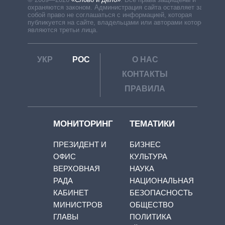
охраняются законом. Администрация сайта оставляет за
собой право не соглашаться с информацией, которая
публикуется на сайте, владельцами или авторами которой
являются третьи лица.
УКР
РОС
О НАС
КОНТАКТЫ
ПРАВИЛА
МОНИТОРИНГ
ТЕМАТИКИ
ПРЕЗИДЕНТ И
БИЗНЕС
ОФИС
КУЛЬТУРА
ВЕРХОВНАЯ
НАУКА
РАДА
НАЦИОНАЛЬНАЯ
КАБИНЕТ
БЕЗОПАСНОСТЬ
МИНИСТРОВ
ОБЩЕСТВО
ГЛАВЫ
ПОЛИТИКА