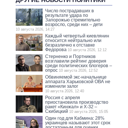
Число пострадавших в
результате удара по
Запорожью стремительно
возросло, среди них – дети
10 августа 2026, 14:27
Каждый четвертый киевлянин
относится нейтрально или
безразлично к отставке
Федорова
10 августа 2026, 12:12
Стерненко и Портников
возглавили рейтинг доверия
среди политических блогеров –
опрос
10 августа 2026, 12:52
Обвиняемой экс-начальнице
аппарата Харьковской ОВА не
изменили залог
10 августа 2026, 12:40
Россия с апреля
приостановила производство
ракет «Кинжал» и Х-32 –
Скибицкий
10 августа 2026, 15:05
Один год для Кабмина: 28%
украинцев называют этот срок
достаточным для оценки