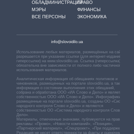
ОБЛАДМИНИСТРАЦИЙ
ПРАВО
МЭРЫ
ФИНАНСЫ
ВСЕ ПЕРСОНЫ
ЭКОНОМИКА
info@slovoidilo.ua
Использование любых материалов, размещённых на сайте,
разрешается при указании ссылки (для интернет-изданий —
гиперссылки) на www.slovoidilo.ua. Ссылка (гиперссылка)
обязательна вне зависимости от полного либо частичного
использования материалов.
Аналитическая информация об обещаниях политиков и
чиновников, размещенных на портале slovoidilo.ua, а также
информация о состоянии выполнения этих обещаний,
собрана и обработана ООО «ИА Слово и Дело» и является
собственностью ООО «ИА Слово и Дело». Инфографики,
размещенные на портале slovoidilo.ua, созданы ОО «Система
народного контроля Слово и Дело» и являются
собственностью ОО «Система народного контроля Слово и
Дело».
Материалы, отмеченные значками, публикуются на правах
рекламы: «Промо», «Новости компаний», «Позиция»,
«Партнерский материал», «Спецпроект», «При поддержке».
Редакция не несет ответственности за факты и оценочные