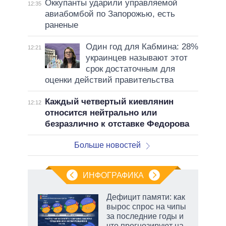
Оккупанты ударили управляемой
12:35
авиабомбой по Запорожью, есть
раненые
Один год для Кабмина: 28%
12:21
украинцев называют этот
срок достаточным для
оценки действий правительства
Каждый четвертый киевлянин
12:12
относится нейтрально или
безразлично к отставке Федорова
Больше новостей
ИНФОГРАФИКА
еля
Дефицит памяти: как
вырос спрос на чипы
за последние годы и
что прогнозируют на