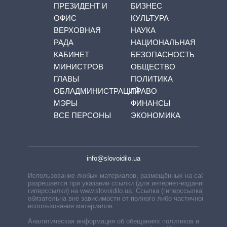
ПРЕЗИДЕНТ И
БИЗНЕС
ОФИС
КУЛЬТУРА
ВЕРХОВНАЯ
НАУКА
РАДА
НАЦИОНАЛЬНАЯ
КАБИНЕТ
БЕЗОПАСНОСТЬ
МИНИСТРОВ
ОБЩЕСТВО
ГЛАВЫ
ПОЛИТИКА
ОБЛАДМИНИСТРАЦИЙ
ПРАВО
МЭРЫ
ФИНАНСЫ
ВСЕ ПЕРСОНЫ
ЭКОНОМИКА
info@slovoidilo.ua
Использование любых материалов, размещённых на сайте,
разрешается при указании ссылки (для интернет-изданий —
гиперссылки) на www.slovoidilo.ua. Ссылка (гиперссылка)
обязательна вне зависимости от полного либо частичного
использования материалов.
Аналитическая информация об обещаниях политиков и