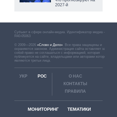
2027-й
рф
Субъект в сфере онлайн-медиа. Идентификатор медиа –
R40-05063
© 2009—2026
«Слово и Дело»
.
Все права защищены и
охраняются законом. Администрация сайта оставляет за
собой право не соглашаться с информацией, которая
публикуется на сайте, владельцами или авторами которой
являются третьи лица.
УКР
РОС
О НАС
КОНТАКТЫ
ПРАВИЛА
МОНИТОРИНГ
ТЕМАТИКИ