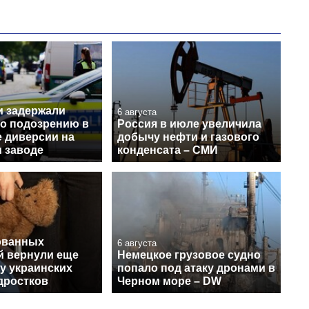
и задержали
6 августа
по подозрению в
Россия в июле увеличила
е диверсии на
добычу нефти и газового
 заводе
конденсата – СМИ
ованных
6 августа
й вернули еще
Немецкое грузовое судно
у украинских
попало под атаку дронами в
дростков
Черном море – DW