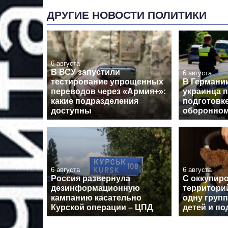
ДРУГИЕ НОВОСТИ ПОЛИТИКИ
6 августа
В ВСУ запустили
6 августа
тестирование упрощенных
В Германи
переводов через «Армия+»:
украинца 
какие подразделения
подготовк
доступны
оборонном
6 августа
6 августа
Россия развернула
С оккупир
дезинформационную
территори
кампанию касательно
одну групп
Курской операции – ЦПД
детей и по