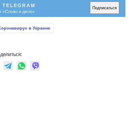
В TELEGRAM
Подписаться
т «Слово и дело»
Коронавирус в Украине
делиться: