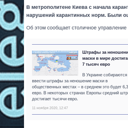
В метрополитене Киева с начала кара
нарушений карантинных норм. Были о
Об этом сообщает столичное управление 
Штрафы за неношен
маски в мире достиг
7 тысяч евро
В Украине собираются
ввести штрафы за неношение маски в
общественных местах – в среднем это будет 6,
евро. В некоторых странах Европы средний шт
достигает тысячи евро.
11 ноября 2020, 12:47