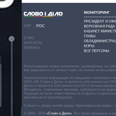
МОНИТОРИНГ
ПРЕЗИДЕНТ И ОФ
УКР
РОС
ВЕРХОВНАЯ РАДА
КАБИНЕТ МИНИСТ
ГЛАВЫ
О НАС
ОБЛАДМИНИСТРА
КОНТАКТЫ
МЭРЫ
ПРАВИЛА
ВСЕ ПЕРСОНЫ
Использование любых материалов, размещённых на сайте,
вне зависимости от полного либо частичного использова
Аналитическая информация об обещаниях политиков и чин
ООО «ИА Слово и Дело» и является собственностью ООО 
Дело» и являются собственностью ОО «Система народног
Материалы, отмеченные значками, публикуются на права
Редакция не несет ответственности за факты и оценочны
рекламы несет рекламодатель.
Субъект в сфере онлайн-медиа. Идентификатор медиа – 
© 2009—2026
«Слово и Дело»
.
Все права защищены и ох