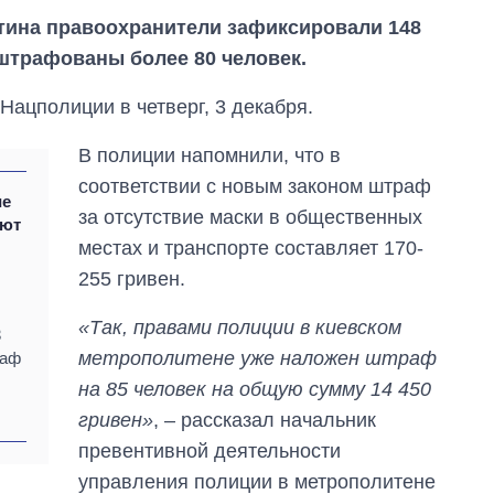
нтина правоохранители зафиксировали 148
штрафованы более 80 человек.
Нацполиции в четверг, 3 декабря.
В полиции напомнили, что в
соответствии с новым законом штраф
ие
за отсутствие маски в общественных
ают
местах и транспорте составляет 170-
255 гривен.
«Так, правами полиции в киевском
3
метрополитене уже наложен штраф
раф
на 85 человек на общую сумму 14 450
Как выросли
гривен»
, – рассказал начальник
тарифы на
холодную воду в
превентивной деятельности
городах Украины
управления полиции в метрополитене
на начало августа