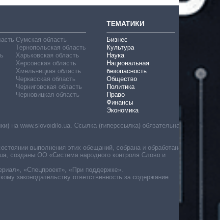
ТЕМАТИКИ
ласть
Сумская область
Бизнес
Тернопольская область
Культура
ь
Харьковская область
Наука
Херсонская область
Национальная
Хмельницкая область
безопасность
Черкасская область
Общество
Черниговская область
Политика
Черновицкая область
Право
Финансы
Экономика
) на www.slovoidilo.ua. Ссылка (гиперссылка) обязательна
состоянии выполнения этих обещаний, собрана и обработана
ua, созданы ОО «Система народного контроля Слово и
ериал», «Спецпроект», «При поддержке».
скому законодательству ответственность за содержание