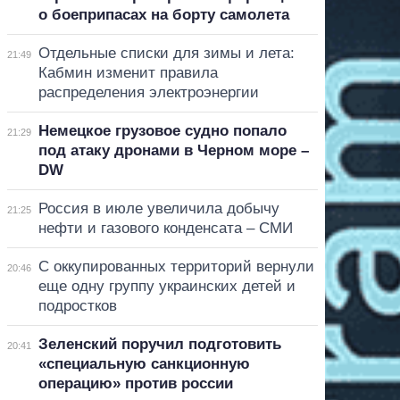
о боеприпасах на борту самолета
Отдельные списки для зимы и лета:
21:49
Кабмин изменит правила
распределения электроэнергии
Немецкое грузовое судно попало
21:29
под атаку дронами в Черном море –
DW
Россия в июле увеличила добычу
21:25
нефти и газового конденсата – СМИ
С оккупированных территорий вернули
20:46
еще одну группу украинских детей и
подростков
Зеленский поручил подготовить
20:41
«специальную санкционную
операцию» против россии