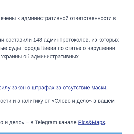
лечены к административной ответственности в
ли составили 148 админпротоколов, из которых
ые суды города Киева по статье о нарушении
а Украины об административных
силу закон о штрафах за отсутствие маски
.
сти и аналитику от «Слово и дело» в вашем
о и дело» – в Telegram-канале
Pics&Maps
.