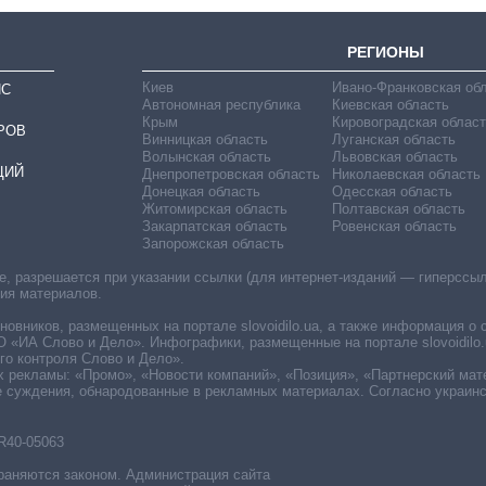
РЕГИОНЫ
Киев
Ивано-Франковская об
ИС
Автономная республика
Киевская область
Крым
Кировоградская област
РОВ
Винницкая область
Луганская область
Волынская область
Львовская область
ЦИЙ
Днепропетровская область
Николаевская область
Донецкая область
Одесская область
Житомирская область
Полтавская область
Закарпатская область
Ровенская область
Запорожская область
 разрешается при указании ссылки (для интернет-изданий — гиперссылки
ния материалов.
овников, размещенных на портале slovoidilo.ua, а также информация о 
«ИА Слово и Дело». Инфографики, размещенные на портале slovoidilo.
о контроля Слово и Дело».
х рекламы: «Промо», «Новости компаний», «Позиция», «Партнерский мат
е суждения, обнародованные в рекламных материалах. Согласно украин
R40-05063
раняются законом. Администрация сайта