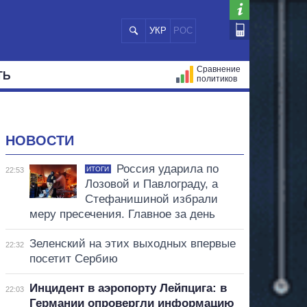
УКР
РОС
Сравнение
ТЬ
политиков
СТРАЦИЙ
МЭРЫ
ВСЕ ПЕРСОНЫ
НОВОСТИ
Россия ударила по
ИТОГИ
22:53
Лозовой и Павлограду, а
Стефанишиной избрали
меру пресечения. Главное за день
Зеленский на этих выходных впервые
22:32
посетит Сербию
Инцидент в аэропорту Лейпцига: в
22:03
Германии опровергли информацию