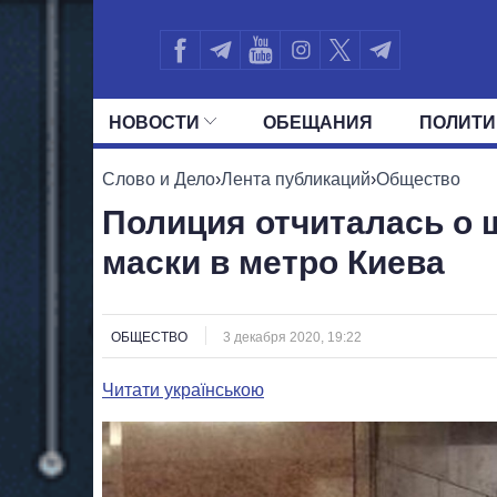
НОВОСТИ
ОБЕЩАНИЯ
ПОЛИТИ
ВСЕ ПОЛИТИКИ
ПРЕЗИДЕНТ И ОФ
Слово и Дело
›
Лента публикаций
›
Общество
Полиция отчиталась о 
маски в метро Киева
ОБЩЕСТВО
3 декабря 2020, 19:22
Читати українською