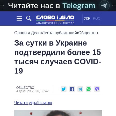
УКР
РОС
НОВОСТИ
Слово и Дело
›
Лента публикаций
›
Общество
За сутки в Украине
ОБЕЩАНИЯ
ЛЕНТА
ПОЛИТИКА
подтвердили более 15
СОБЫТИЯ
ЭКОНОМИКА
ПОЛИТИКИ
тысяч случаев COVID-
СТАТЬИ
ОБЩЕСТВО
ИНФОГРАФИКА
МНЕНИЯ
МИР
ВСЕ ПОЛИТИКИ
19
ОБЗОРЫ
ПРЕЗИДЕНТ И ОФИС
ВИДЕО
ДАЙДЖЕСТЫ
ВЕРХОВНАЯ РАДА
ОБЩЕСТВО
ПОДДЕРЖАТЬ
КАБИНЕТ МИНИСТРОВ
4 декабря 2020, 08:42
ГЛАВЫ ОБЛАДМИНИСТРАЦИЙ
СРАВНЕНИЕ ПОЛИТИКОВ
Читати українською
МЭРЫ
ВСЕ ПЕРСОНЫ