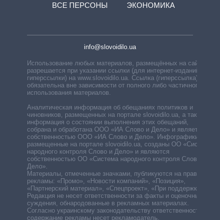
ВСЕ ПЕРСОНЫ
ЭКОНОМИКА
info@slovoidilo.ua
Использование любых материалов, размещённых на сайте,
разрешается при указании ссылки (для интернет-изданий —
гиперссылки) на www.slovoidilo.ua. Ссылка (гиперссылка)
обязательна вне зависимости от полного либо частичного
использования материалов.
Аналитическая информация об обещаниях политиков и
чиновников, размещенных на портале slovoidilo.ua, а также
информация о состоянии выполнения этих обещаний,
собрана и обработана ООО «ИА Слово и Дело» и является
собственностью ООО «ИА Слово и Дело». Инфографики,
размещенные на портале slovoidilo.ua, созданы ОО «Система
народного контроля Слово и Дело» и являются
собственностью ОО «Система народного контроля Слово и
Дело».
Материалы, отмеченные значками, публикуются на правах
рекламы: «Промо», «Новости компаний», «Позиция»,
«Партнерский материал», «Спецпроект», «При поддержке».
Редакция не несет ответственности за факты и оценочные
суждения, обнародованные в рекламных материалах.
Согласно украинскому законодательству ответственность за
содержание рекламы несет рекламодатель.