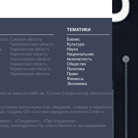
ТЕМАТИКИ
ласть
Сумская область
Бизнес
Тернопольская область
Культура
ь
Харьковская область
Наука
Херсонская область
Национальная
Хмельницкая область
безопасность
Черкасская область
Общество
Черниговская область
Политика
Черновицкая область
Право
Финансы
Экономика
) на www.slovoidilo.ua. Ссылка (гиперссылка) обязательна
состоянии выполнения этих обещаний, собрана и обработана
ua, созданы ОО «Система народного контроля Слово и
ериал», «Спецпроект», «При поддержке».
скому законодательству ответственность за содержание