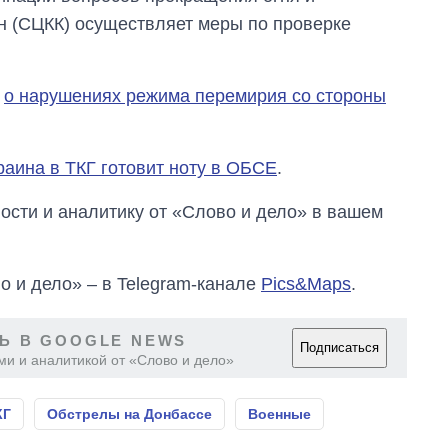
н (СЦКК) осуществляет меры по проверке
и
о нарушениях режима перемирия со стороны
раина в ТКГ готовит ноту в ОБСЕ
.
сти и аналитику от «Слово и дело» в вашем
о и дело» – в Telegram-канале
Pics&Maps
.
Ь В GOOGLE NEWS
Подписаться
ми и аналитикой от «Слово и дело»
КГ
Обстрелы на Донбассе
Военные