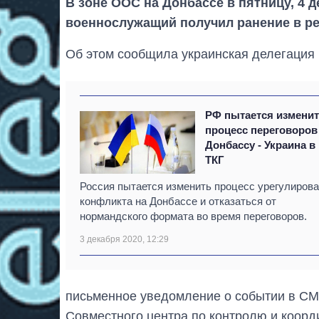
В зоне ООС на Донбассе в пятницу, 4 д
военнослужащий получил ранение в ре
Об этом сообщила украинская делегация 
РФ пытается измени
процесс переговоров
Донбассу - Украина в
ТКГ
Россия пытается изменить процесс урегулиров
конфликта на Донбассе и отказаться от
нормандского формата во время переговоров.
3 декабря 2020, 12:29
письменное уведомление о событии в СМ
Совместного центра по контролю и коорд