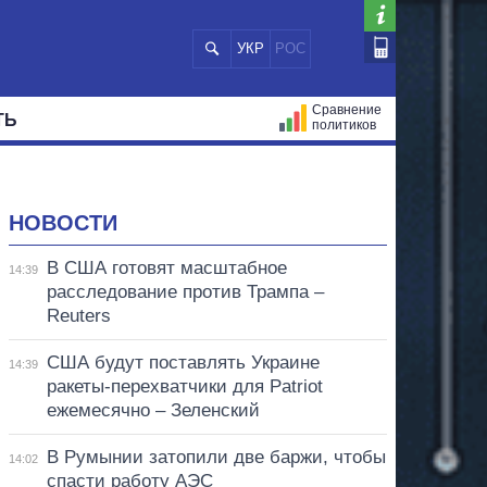
УКР
РОС
Сравнение
ТЬ
политиков
СТРАЦИЙ
МЭРЫ
ВСЕ ПЕРСОНЫ
НОВОСТИ
В США готовят масштабное
14:39
расследование против Трампа –
Reuters
США будут поставлять Украине
14:39
ракеты-перехватчики для Patriot
ежемесячно – Зеленский
В Румынии затопили две баржи, чтобы
14:02
спасти работу АЭС