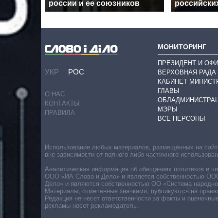
россии и ее союзников
российски
МОНИТОРИНГ
ПРЕЗИДЕНТ И ОФ
УКР
РОС
ВЕРХОВНАЯ РАДА
КАБИНЕТ МИНИСТ
ГЛАВЫ
О НАС
ОБЛАДМИНИСТРА
КОНТАКТЫ
МЭРЫ
ПРАВИЛА
ВСЕ ПЕРСОНЫ
Использование любых материалов, размещённых на сайте,
вне зависимости от полного либо частичного использова
Аналитическая информация об обещаниях политиков и чин
ООО «ИА Слово и Дело» и является собственностью ООО 
Дело» и являются собственностью ОО «Система народног
Материалы, отмеченные значками, публикуются на права
Редакция не несет ответственности за факты и оценочны
рекламы несет рекламодатель.