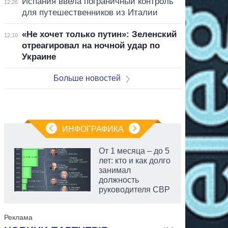
Испания ввела пограничный контроль
12:26
для путешественников из Италии
«Не хочет только путин»: Зеленский
12:10
отреагировал на ночной удар по
Украине
Больше новостей
ИНФОГРАФИКА
От 1 месяца – до 5
лет: кто и как долго
занимал
должность
руководителя СВР