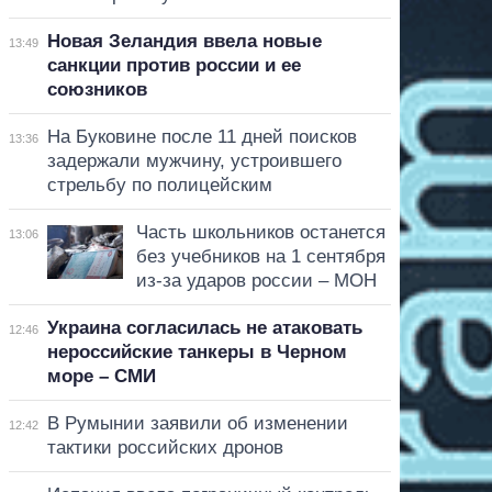
Новая Зеландия ввела новые
13:49
санкции против россии и ее
союзников
На Буковине после 11 дней поисков
13:36
задержали мужчину, устроившего
стрельбу по полицейским
Часть школьников останется
13:06
без учебников на 1 сентября
из-за ударов россии – МОН
Украина согласилась не атаковать
12:46
нероссийские танкеры в Черном
море – СМИ
В Румынии заявили об изменении
12:42
тактики российских дронов