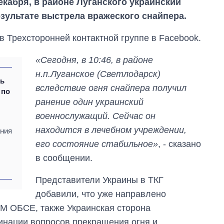
екабря, в районе Луганского украинский
зультате выстрела вражеского снайпера.
в Трехсторонней контактной группе в Facebook.
«Сегодня, в 10:46, в районе
н.п.Луганское (Светлодарск)
ть
вследствие огня снайпера получил
 по
ранение один украинский
военнослужащий. Сейчас он
находится в лечебном учреждении,
ания
его состояние стабильное»
, - сказано
Как за 10 лет
в сообщении.
изменилось
количество
поступающих в
Представители Украины в ТКГ
бакалавриат,
добавили, что уже направлено
магистратуру и
аспирантуру
М ОБСЕ, также Украинская сторона
инации вопросов прекращения огня и