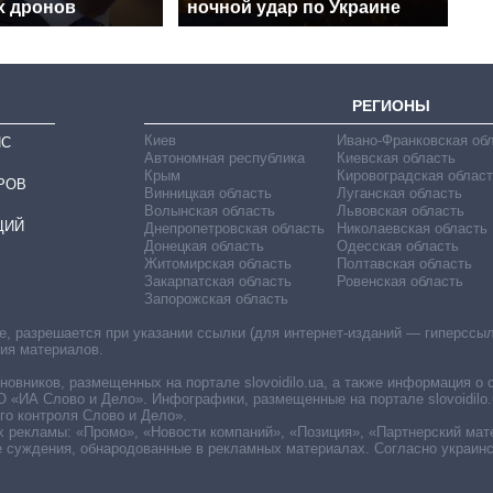
х дронов
ночной удар по Украине
РЕГИОНЫ
Киев
Ивано-Франковская об
ИС
Автономная республика
Киевская область
Крым
Кировоградская област
РОВ
Винницкая область
Луганская область
Волынская область
Львовская область
ЦИЙ
Днепропетровская область
Николаевская область
Донецкая область
Одесская область
Житомирская область
Полтавская область
Закарпатская область
Ровенская область
Запорожская область
 разрешается при указании ссылки (для интернет-изданий — гиперссылки
ния материалов.
овников, размещенных на портале slovoidilo.ua, а также информация о 
«ИА Слово и Дело». Инфографики, размещенные на портале slovoidilo.
о контроля Слово и Дело».
х рекламы: «Промо», «Новости компаний», «Позиция», «Партнерский мат
е суждения, обнародованные в рекламных материалах. Согласно украин