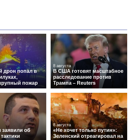
8 августа
й дрон попал в
В США готовят масштабное
илуках,
расследование против
крупный пожар
Трампа – Reuters
8 августа
 заявили об
«Не хочет только путин»:
 тактики
Зеленский отреагировал на