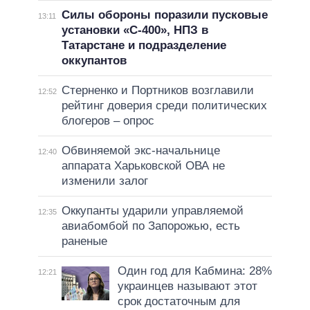
Силы обороны поразили пусковые
13:11
установки «С-400», НПЗ в
Татарстане и подразделение
оккупантов
Стерненко и Портников возглавили
12:52
рейтинг доверия среди политических
блогеров – опрос
Обвиняемой экс-начальнице
12:40
аппарата Харьковской ОВА не
изменили залог
Оккупанты ударили управляемой
12:35
авиабомбой по Запорожью, есть
раненые
Один год для Кабмина: 28%
12:21
украинцев называют этот
срок достаточным для