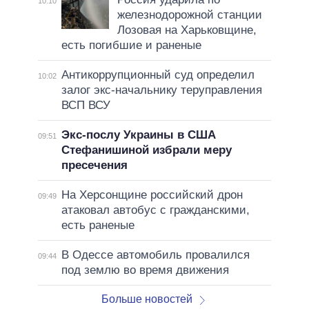
10:10
железнодорожной станции
Лозовая на Харьковщине,
есть погибшие и раненые
Антикоррупционный суд определил
10:02
залог экс-начальнику теруправления
ВСП ВСУ
Экс-послу Украины в США
09:51
Стефанишиной избрали меру
пресечения
На Херсонщине российский дрон
09:49
атаковал автобус с гражданскими,
есть раненые
В Одессе автомобиль провалился
09:44
под землю во время движения
Больше новостей