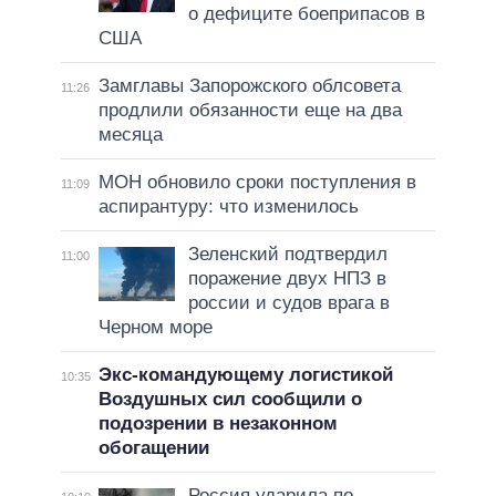
о дефиците боеприпасов в
США
Замглавы Запорожского облсовета
11:26
продлили обязанности еще на два
месяца
МОН обновило сроки поступления в
11:09
аспирантуру: что изменилось
Зеленский подтвердил
11:00
поражение двух НПЗ в
россии и судов врага в
Черном море
Экс-командующему логистикой
10:35
Воздушных сил сообщили о
подозрении в незаконном
обогащении
Россия ударила по