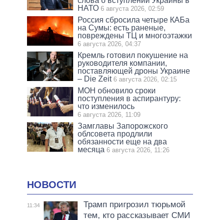
слова о вступлении Украины в
НАТО
6 августа 2026, 02:59
Россия сбросила четыре КАБа
на Сумы: есть раненые,
повреждены ТЦ и многоэтажки
6 августа 2026, 04:37
Кремль готовил покушение на
руководителя компании,
поставляющей дроны Украине
– Die Zeit
6 августа 2026, 02:15
МОН обновило сроки
поступления в аспирантуру:
что изменилось
6 августа 2026, 11:09
Замглавы Запорожского
облсовета продлили
обязанности еще на два
месяца
6 августа 2026, 11:26
НОВОСТИ
Трамп пригрозил тюрьмой
11:34
тем, кто рассказывает СМИ