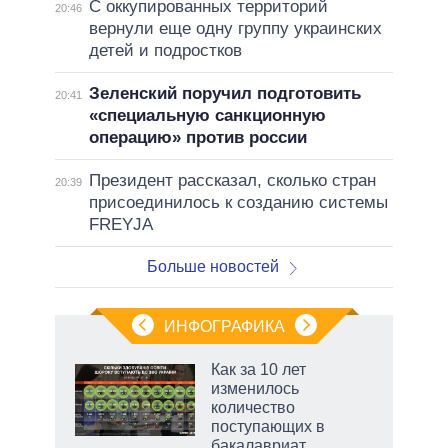
С оккупированных территорий
20:46
вернули еще одну группу украинских
детей и подростков
Зеленский поручил подготовить
20:41
«специальную санкционную
операцию» против россии
Президент рассказал, сколько стран
20:39
присоединилось к созданию системы
FREYJA
Больше новостей
ИНФОГРАФИКА
Как за 10 лет
о
изменилось
количество
поступающих в
ic
бакалавриат,