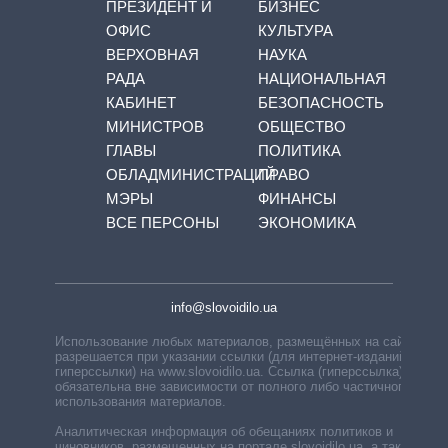
ПРЕЗИДЕНТ И
БИЗНЕС
ОФИС
КУЛЬТУРА
ВЕРХОВНАЯ
НАУКА
РАДА
НАЦИОНАЛЬНАЯ
КАБИНЕТ
БЕЗОПАСНОСТЬ
МИНИСТРОВ
ОБЩЕСТВО
ГЛАВЫ
ПОЛИТИКА
ОБЛАДМИНИСТРАЦИЙ
ПРАВО
МЭРЫ
ФИНАНСЫ
ВСЕ ПЕРСОНЫ
ЭКОНОМИКА
info@slovoidilo.ua
Использование любых материалов, размещённых на сайте,
разрешается при указании ссылки (для интернет-изданий —
гиперссылки) на www.slovoidilo.ua. Ссылка (гиперссылка)
обязательна вне зависимости от полного либо частичного
использования материалов.
Аналитическая информация об обещаниях политиков и
чиновников, размещенных на портале slovoidilo.ua, а также