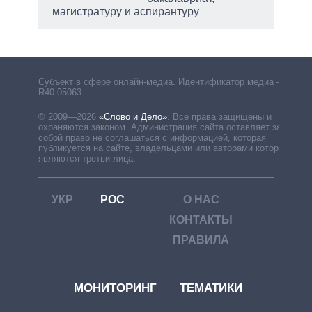
магистратуру и аспирантуру
Субъект в сфере онлайн-медиа. Идентификатор медиа –
R40-05063
© 2009—2026
«Слово и Дело»
.
Все права защищены и
охраняются законом. Администрация сайта оставляет за
собой право не соглашаться с информацией, которая
публикуется на сайте, владельцами или авторами которой
являются третьи лица.
УКР
РОС
О НАС
КОНТАКТЫ
ПРАВИЛА
МОНИТОРИНГ
ТЕМАТИКИ