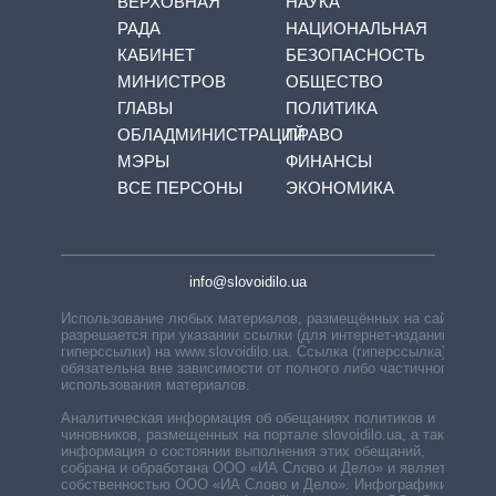
ВЕРХОВНАЯ
НАУКА
РАДА
НАЦИОНАЛЬНАЯ
КАБИНЕТ
БЕЗОПАСНОСТЬ
МИНИСТРОВ
ОБЩЕСТВО
ГЛАВЫ
ПОЛИТИКА
ОБЛАДМИНИСТРАЦИЙ
ПРАВО
МЭРЫ
ФИНАНСЫ
ВСЕ ПЕРСОНЫ
ЭКОНОМИКА
info@slovoidilo.ua
Использование любых материалов, размещённых на сайте,
разрешается при указании ссылки (для интернет-изданий —
гиперссылки) на www.slovoidilo.ua. Ссылка (гиперссылка)
обязательна вне зависимости от полного либо частичного
использования материалов.
Аналитическая информация об обещаниях политиков и
чиновников, размещенных на портале slovoidilo.ua, а также
информация о состоянии выполнения этих обещаний,
собрана и обработана ООО «ИА Слово и Дело» и является
собственностью ООО «ИА Слово и Дело». Инфографики,