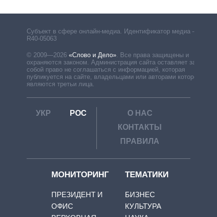
Субъект в сфере онлайн-медиа. Идентификатор медиа –
R40-05063
© 2009—2026
«Слово и Дело»
.
Все права защищены и
охраняются законом. Администрация сайта оставляет за
собой право не соглашаться с информацией, которая
публикуется на сайте, владельцами или авторами которой
являются третьи лица.
УКР
РОС
О НАС
КОНТАКТЫ
ПРАВИЛА
МОНИТОРИНГ
ТЕМАТИКИ
ПРЕЗИДЕНТ И
БИЗНЕС
ОФИС
КУЛЬТУРА