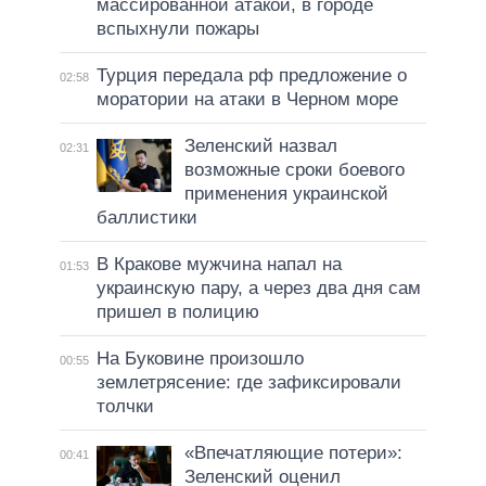
массированной атакой, в городе
вспыхнули пожары
Турция передала рф предложение о
02:58
моратории на атаки в Черном море
Зеленский назвал
02:31
возможные сроки боевого
применения украинской
баллистики
В Кракове мужчина напал на
01:53
украинскую пару, а через два дня сам
пришел в полицию
На Буковине произошло
00:55
землетрясение: где зафиксировали
толчки
«Впечатляющие потери»:
00:41
Зеленский оценил