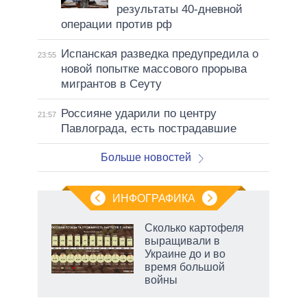
результаты 40-дневной
операции против рф
Испанская разведка предупредила о
23:55
новой попытке массового прорыва
мигрантов в Сеуту
Россияне ударили по центру
21:57
Павлограда, есть пострадавшие
Больше новостей
ИНФОГРАФИКА
 как
Сколько картофеля
чипы
выращивали в
ды и
Украине до и во
т на
время большой
войны