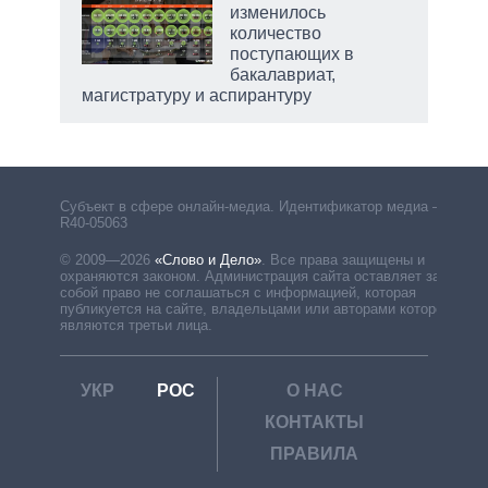
изменилось
количество
поступающих в
бакалавриат,
магистратуру и аспирантуру
Субъект в сфере онлайн-медиа. Идентификатор медиа –
R40-05063
© 2009—2026
«Слово и Дело»
.
Все права защищены и
охраняются законом. Администрация сайта оставляет за
собой право не соглашаться с информацией, которая
публикуется на сайте, владельцами или авторами которой
являются третьи лица.
УКР
РОС
О НАС
КОНТАКТЫ
ПРАВИЛА