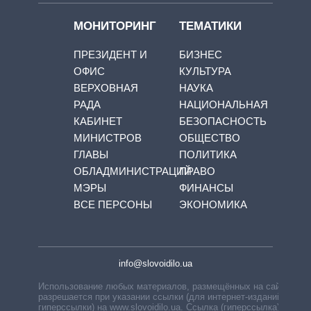
МОНИТОРИНГ
ТЕМАТИКИ
ПРЕЗИДЕНТ И
БИЗНЕС
ОФИС
КУЛЬТУРА
ВЕРХОВНАЯ
НАУКА
РАДА
НАЦИОНАЛЬНАЯ
КАБИНЕТ
БЕЗОПАСНОСТЬ
МИНИСТРОВ
ОБЩЕСТВО
ГЛАВЫ
ПОЛИТИКА
ОБЛАДМИНИСТРАЦИЙ
ПРАВО
МЭРЫ
ФИНАНСЫ
ВСЕ ПЕРСОНЫ
ЭКОНОМИКА
info@slovoidilo.ua
Использование любых материалов, размещённых на сайте,
разрешается при указании ссылки (для интернет-изданий —
гиперссылки) на www.slovoidilo.ua. Ссылка (гиперссылка)