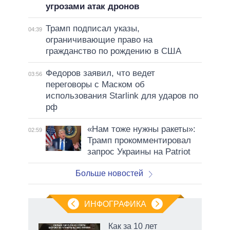
угрозами атак дронов
Трамп подписал указы,
04:39
ограничивающие право на
гражданство по рождению в США
Федоров заявил, что ведет
03:56
переговоры с Маском об
использования Starlink для ударов по
рф
«Нам тоже нужны ракеты»:
02:59
Трамп прокомментировал
запрос Украины на Patriot
Больше новостей
ИНФОГРАФИКА
еля
Как за 10 лет