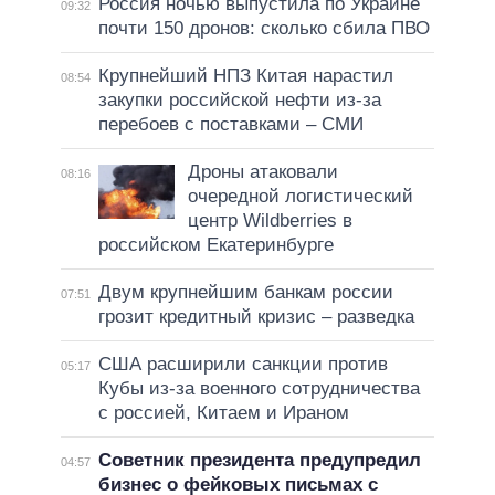
Россия ночью выпустила по Украине
09:32
почти 150 дронов: сколько сбила ПВО
Крупнейший НПЗ Китая нарастил
08:54
закупки российской нефти из-за
перебоев с поставками – СМИ
Дроны атаковали
08:16
очередной логистический
центр Wildberries в
российском Екатеринбурге
Двум крупнейшим банкам россии
07:51
грозит кредитный кризис – разведка
США расширили санкции против
05:17
Кубы из-за военного сотрудничества
с россией, Китаем и Ираном
Советник президента предупредил
04:57
бизнес о фейковых письмах с