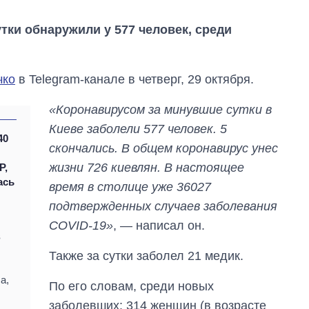
тки обнаружили у 577 человек, среди
чко
в Telegram-канале в четверг, 29 октября.
«Коронавирусом за минувшие сутки в
Киеве заболели 577 человек. 5
40
скончались. В общем коронавирус унес
жизни 726 киевлян. В настоящее
Р,
ась
время в столице уже 36027
подтвержденных случаев заболевания
От 1 месяца – до 5
COVID-19»
, — написал он.
лет: кто и как долго
в
занимал
Также за сутки заболел 21 медик.
должность
руководителя СВР
а,
По его словам, среди новых
заболевших: 314 женщин (в возрасте