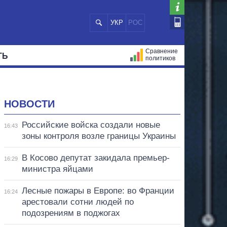
УКР
РОС
Сравнение
ТЬ
политиков
СТРАЦИЙ
МЭРЫ
ВСЕ ПЕРСОНЫ
НОВОСТИ
Российские войска создали новые
16:43
зоны контроля возле границы Украины
В Косово депутат закидала премьер-
16:29
министра яйцами
Лесные пожары в Европе: во Франции
16:24
арестовали сотни людей по
подозрениям в поджогах