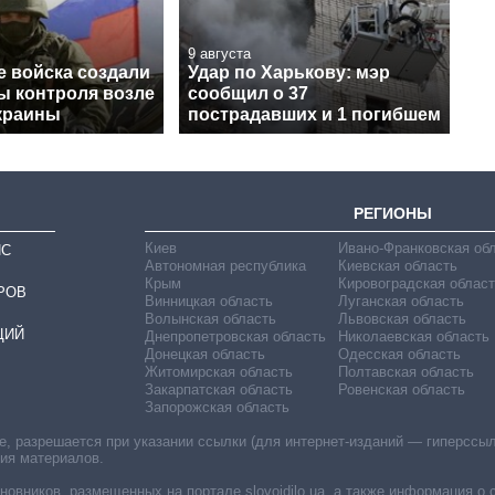
9 августа
е войска создали
Удар по Харькову: мэр
ы контроля возле
сообщил о 37
краины
пострадавших и 1 погибшем
РЕГИОНЫ
Киев
Ивано-Франковская об
ИС
Автономная республика
Киевская область
Крым
Кировоградская област
РОВ
Винницкая область
Луганская область
Волынская область
Львовская область
ЦИЙ
Днепропетровская область
Николаевская область
Донецкая область
Одесская область
Житомирская область
Полтавская область
Закарпатская область
Ровенская область
Запорожская область
 разрешается при указании ссылки (для интернет-изданий — гиперссылки
ния материалов.
овников, размещенных на портале slovoidilo.ua, а также информация о 