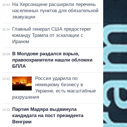
На Херсонщине расширили перечень
15:53
населенных пунктов для обязательной
эвакуации
Главный генерал США предостерег
15:34
команду Трампа от эскалации с
Ираном
В Молдове раздался взрыв,
15:09
правоохранители нашли обломки
БПЛА
Россия ударила по
14:42
немецкому бизнесу в
Украине, есть масштабные
разрушения
Партия Мадяра выдвинула
14:33
кандидата на пост президента
Венгрии