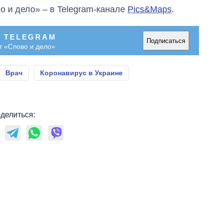
о и дело» – в Telegram-канале
Pics&Maps
.
В TELEGRAM
Подписаться
т «Слово и дело»
Врач
Коронавирус в Украине
делиться: