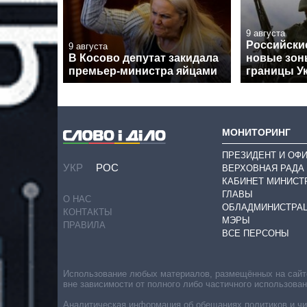
9 августа
Российски
9 августа
В Косово депутат закидала
новые зон
премьер-министра яйцами
границы У
МОНИТОРИНГ
ПРЕЗИДЕНТ И ОФ
УКР
РОС
ВЕРХОВНАЯ РАДА
КАБИНЕТ МИНИСТ
ГЛАВЫ
О НАС
ОБЛАДМИНИСТРА
КОНТАКТЫ
МЭРЫ
ПРАВИЛА
ВСЕ ПЕРСОНЫ
Использование любых материалов, размещённых на сайте,
вне зависимости от полного либо частичного использова
Аналитическая информация об обещаниях политиков и чин