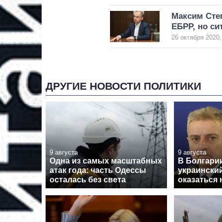
Максим Степ
ЕБРР, но си
26 октября 2020,
ДРУГИЕ НОВОСТИ ПОЛИТИКИ
9 августа
9 августа
Одна из самых масштабных
В Болгарии
атак года: часть Одессы
украински
осталась без света
оказаться 