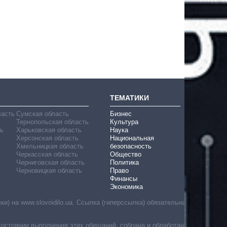
ТЕМАТИКИ
ласть
Сумская область
Бизнес
Тернопольская область
Культура
ь
Харьковская область
Наука
Херсонская область
Национальная
Хмельницкая область
безопасность
Черкасская область
Общество
Черниговская область
Политика
Черновицкая область
Право
Финансы
Экономика
) на www.slovoidilo.ua. Ссылка (гиперссылка) обязательна
состоянии выполнения этих обещаний, собрана и обработана