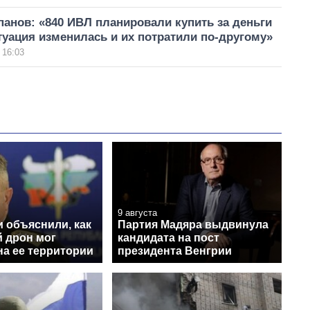
анов: «840 ИВЛ планировали купить за деньги
туация изменилась и их потратили по-другому»
 16:03
9 августа
 объяснили, как
Партия Мадяра выдвинула
й дрон мог
кандидата на пост
на ее территории
президента Венгрии