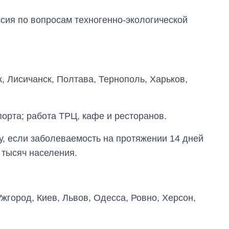
сия по вопросам техногенно-экологической
, Лисичанск, Полтава, Тернополь, Харьков,
орта; работа ТРЦ, кафе и ресторанов.
у, если заболеваемость на протяжении 14 дней
 тысяч населения.
Экономика ИИ-
гигантов: сколько
Ужгород, Киев, Львов, Одесса, Ровно, Херсон,
стоят и
зарабатывают
OpenAI и Anthropic