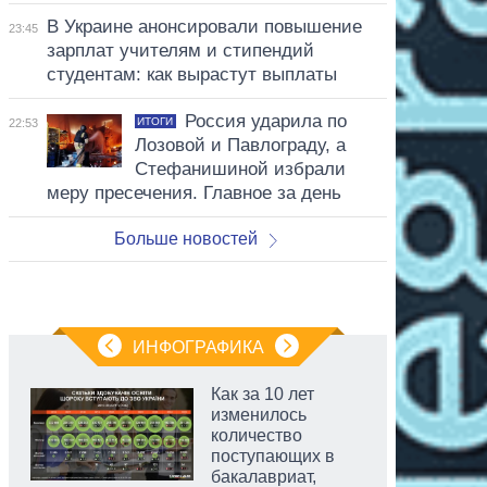
В Украине анонсировали повышение
23:45
зарплат учителям и стипендий
студентам: как вырастут выплаты
Россия ударила по
ИТОГИ
22:53
Лозовой и Павлограду, а
Стефанишиной избрали
меру пресечения. Главное за день
Больше новостей
ИНФОГРАФИКА
Как за 10 лет
изменилось
количество
поступающих в
бакалавриат,