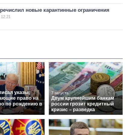
еречислил новые карантинные ограничения
 12:21
писал указы,
7 августа
ающие право на
Двум крупнейшим банкам
во по рождению в
россии грозит кредитный
кризис – разведка