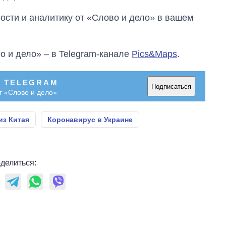
сти и аналитику от «Слово и дело» в вашем
о и дело» – в Telegram-канале
Pics&Maps
.
В TELEGRAM
Подписаться
т «Слово и дело»
из Китая
Коронавирус в Украине
делиться: