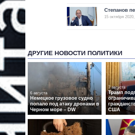
Степанов п
15 октября 2020,
ДРУГИЕ НОВОСТИ ПОЛИТИКИ
7 августа
Трамп под
6 августа
Немецкое грузовое судно
ограничив
попало под атаку дронами в
гражданст
Черном море – DW
США