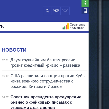
УКР
РОС
Сравнение
ТЬ
политиков
СТРАЦИЙ
МЭРЫ
ВСЕ ПЕРСОНЫ
НОВОСТИ
Двум крупнейшим банкам россии
07:51
грозит кредитный кризис – разведка
США расширили санкции против Кубы
05:17
из-за военного сотрудничества с
россией, Китаем и Ираном
Советник президента предупредил
04:57
бизнес о фейковых письмах с
угрозами атак дронов