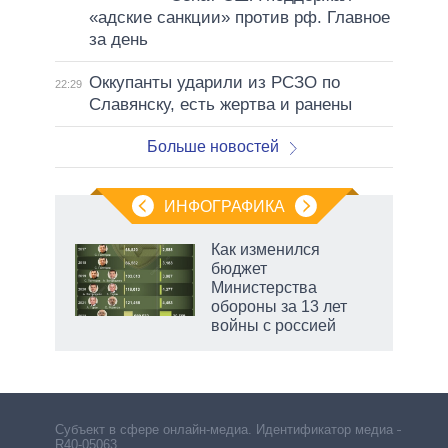
«адские санкции» против рф. Главное
за день
Оккупанты ударили из РСЗО по
22:29
Славянску, есть жертва и ранены
Больше новостей
ИНФОГРАФИКА
 как
Как изменился
чипы
бюджет
ды и
Министерства
т на
обороны за 13 лет
войны с россией
Субъект в сфере онлайн-медиа. Идентификатор медиа –
R40-05063