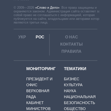
© 2009—2026
«Слово и Дело»
.
Все права защищены и
охраняются законом. Администрация сайта оставляет за
собой право не соглашаться с информацией, которая
публикуется на сайте, владельцами или авторами которой
являются третьи лица.
УКР
РОС
О НАС
КОНТАКТЫ
ПРАВИЛА
МОНИТОРИНГ
ТЕМАТИКИ
ПРЕЗИДЕНТ И
БИЗНЕС
ОФИС
КУЛЬТУРА
ВЕРХОВНАЯ
НАУКА
РАДА
НАЦИОНАЛЬНАЯ
КАБИНЕТ
БЕЗОПАСНОСТЬ
МИНИСТРОВ
ОБЩЕСТВО