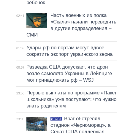
ребенок
Часть военных из полка
02:41
«Скала» начали переводить
в другие подразделения –
СМИ
Удары рф по портам могут вдвое
01:59
сократить экспорт украинского зерна
Разведка США допускает, что дрон
00:57
возле самолета Украины в Лейпциге
мог принадлежать рф – WSJ
Первые выплаты по программе «Пакет
23:56
школьника» уже поступают: что нужно
знать родителям
Враг обстрелял
ИТОГИ
23:09
стадион «Черноморец», а
Сенат США поддержал