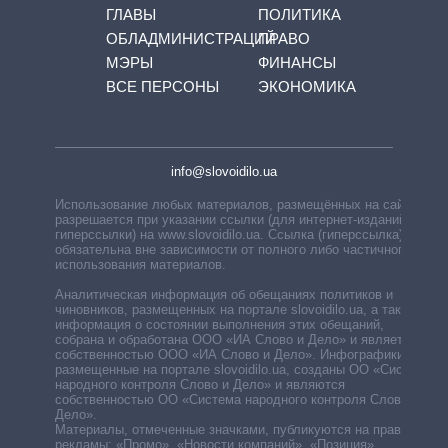
ГЛАВЫ
ПОЛИТИКА
ОБЛАДМИНИСТРАЦИЙ
ПРАВО
МЭРЫ
ФИНАНСЫ
ВСЕ ПЕРСОНЫ
ЭКОНОМИКА
info@slovoidilo.ua
Использование любых материалов, размещённых на сайте,
разрешается при указании ссылки (для интернет-изданий —
гиперссылки) на www.slovoidilo.ua. Ссылка (гиперссылка)
обязательна вне зависимости от полного либо частичного
использования материалов.
Аналитическая информация об обещаниях политиков и
чиновников, размещенных на портале slovoidilo.ua, а также
информация о состоянии выполнения этих обещаний,
собрана и обработана ООО «ИА Слово и Дело» и является
собственностью ООО «ИА Слово и Дело». Инфографики,
размещенные на портале slovoidilo.ua, созданы ОО «Система
народного контроля Слово и Дело» и являются
собственностью ОО «Система народного контроля Слово и
Дело».
Материалы, отмеченные значками, публикуются на правах
рекламы: «Промо», «Новости компаний», «Позиция»,