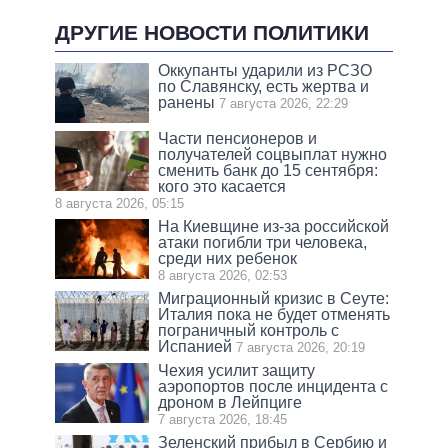
ДРУГИЕ НОВОСТИ ПОЛИТИКИ
Оккупанты ударили из РСЗО
по Славянску, есть жертва и
ранены
7 августа 2026, 22:29
Части пенсионеров и
получателей соцвыплат нужно
сменить банк до 15 сентября:
кого это касается
8 августа 2026, 05:15
На Киевщине из-за российской
атаки погибли три человека,
среди них ребенок
8 августа 2026, 02:53
Миграционный кризис в Сеуте:
Италия пока не будет отменять
пограничный контроль с
Испанией
7 августа 2026, 20:19
Чехия усилит защиту
аэропортов после инцидента с
дроном в Лейпциге
7 августа 2026, 18:45
Зеленский прибыл в Сербию и