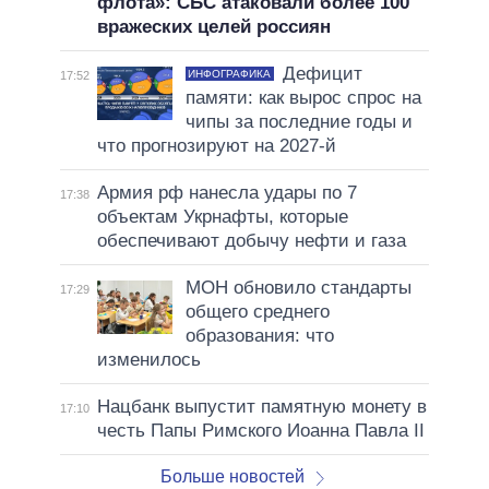
флота»: СБС атаковали более 100
вражеских целей россиян
Дефицит
ИНФОГРАФИКА
17:52
памяти: как вырос спрос на
чипы за последние годы и
что прогнозируют на 2027-й
Армия рф нанесла удары по 7
17:38
объектам Укрнафты, которые
обеспечивают добычу нефти и газа
МОН обновило стандарты
17:29
общего среднего
образования: что
изменилось
Нацбанк выпустит памятную монету в
17:10
честь Папы Римского Иоанна Павла II
Больше новостей