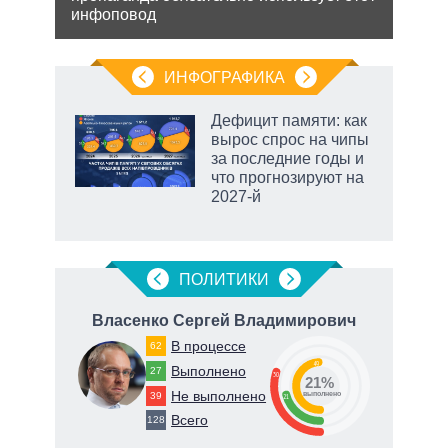
позв
инфоповод
кото
без 
ИНФОГРАФИКА
Дефицит памяти: как
вырос спрос на чипы
за последние годы и
что прогнозируют на
2027-й
ПОЛИТИКИ
ич
Власенко Сергей Владимирович
В процессе
62
49
Выполнено
27
30
21%
Не выполнено
39
о
выполнено
21
Всего
128