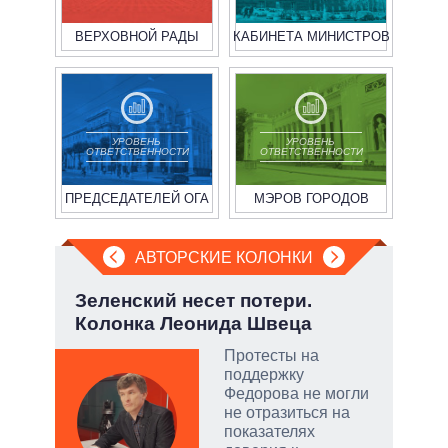
ВЕРХОВНОЙ РАДЫ
КАБИНЕТА МИНИСТРОВ
УРОВЕНЬ
УРОВЕНЬ
ОТВЕТСТВЕННОСТИ
ОТВЕТСТВЕННОСТИ
ПРЕДСЕДАТЕЛЕЙ ОГА
МЭРОВ ГОРОДОВ
АВТОРСКИЕ КОЛОНКИ
.
Зеленский несет потери.
Охо
Колонка Леонида Швеца
ли 
соб
Протесты на
ы:
поддержку
а
Федорова не могли
е
не отразиться на
а –
показателях