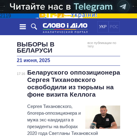
2119
УКР
РОС
НОВОСТИ
ВЫБОРЫ В
все публикации по
тегу
БЕЛАРУСИ
ОБЕЩАНИЯ
ЛЕНТА
ПОЛИТИКА
21 июня, 2025
СОБЫТИЯ
ЭКОНОМИКА
ПОЛИТИКИ
Беларуского оппозиционера
17:16
СТАТЬИ
ОБЩЕСТВО
Сергея Тихановского
ИНФОГРАФИКА
МНЕНИЯ
МИР
ВСЕ ПОЛИТИКИ
освободили из тюрьмы на
ОБЗОРЫ
ПРЕЗИДЕНТ И ОФИС
фоне визита Келлога
ВИДЕО
ДАЙДЖЕСТЫ
ВЕРХОВНАЯ РАДА
Сергея Тихановского,
ПОДДЕРЖАТЬ
КАБИНЕТ МИНИСТРОВ
блогера-оппозиционера и
ГЛАВЫ ОБЛАДМИНИСТРАЦИЙ
мужа экс-кандидата в
СРАВНЕНИЕ ПОЛИТИКОВ
президенты на выборах
МЭРЫ
2020 года Светланы Тихановской