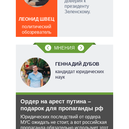
доверия к
.
президенту
ла
Зеленскому.
ЛЕОНИД ШВЕЦ
, а
Д
политический
чаще
ПО
обозреватель
яжном
в
обо
МНЕНИЯ
НОВ
ГЕННАДИЙ ДУБОВ
кандидат юридических
наук
е
Ордер на арест путина –
Укр
аг
подарок для пропаганды рф
дец
теп
Юридических последствий от ордера
МУС ожидать не стоит, а вот российская
Деце
ень
пропаганда обязательно использует этот