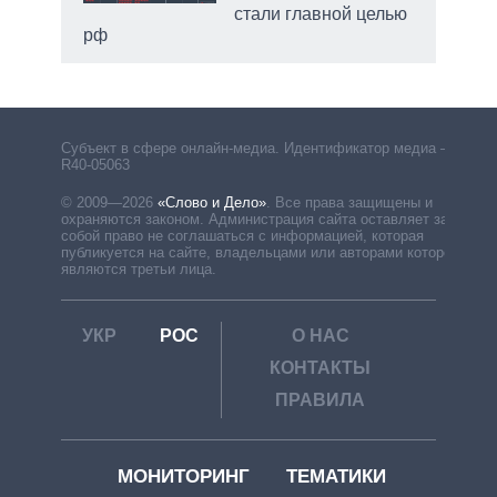
стали главной целью
рф
Субъект в сфере онлайн-медиа. Идентификатор медиа –
R40-05063
© 2009—2026
«Слово и Дело»
.
Все права защищены и
охраняются законом. Администрация сайта оставляет за
собой право не соглашаться с информацией, которая
публикуется на сайте, владельцами или авторами которой
являются третьи лица.
УКР
РОС
О НАС
КОНТАКТЫ
ПРАВИЛА
МОНИТОРИНГ
ТЕМАТИКИ