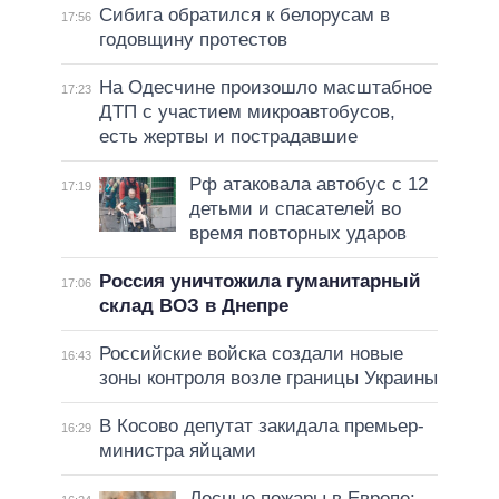
Сибига обратился к белорусам в
17:56
годовщину протестов
На Одесчине произошло масштабное
17:23
ДТП с участием микроавтобусов,
есть жертвы и пострадавшие
Рф атаковала автобус с 12
17:19
детьми и спасателей во
время повторных ударов
Россия уничтожила гуманитарный
17:06
склад ВОЗ в Днепре
Российские войска создали новые
16:43
зоны контроля возле границы Украины
В Косово депутат закидала премьер-
16:29
министра яйцами
Лесные пожары в Европе: