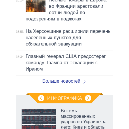
16:24
во Франции арестовали
сотни людей по
подозрениям в поджогах
На Херсонщине расширили перечень
15:53
населенных пунктов для
обязательной эвакуации
Главный генерал США предостерег
15:34
команду Трампа от эскалации с
Ираном
Больше новостей
ИНФОГРАФИКА
еля
Восемь
массированных
ударов по Украине за
лето: Киев и область