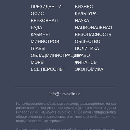
ПРЕЗИДЕНТ И
БИЗНЕС
ОФИС
КУЛЬТУРА
ВЕРХОВНАЯ
НАУКА
РАДА
НАЦИОНАЛЬНАЯ
КАБИНЕТ
БЕЗОПАСНОСТЬ
МИНИСТРОВ
ОБЩЕСТВО
ГЛАВЫ
ПОЛИТИКА
ОБЛАДМИНИСТРАЦИЙ
ПРАВО
МЭРЫ
ФИНАНСЫ
ВСЕ ПЕРСОНЫ
ЭКОНОМИКА
info@slovoidilo.ua
Использование любых материалов, размещённых на сайте,
разрешается при указании ссылки (для интернет-изданий —
гиперссылки) на www.slovoidilo.ua. Ссылка (гиперссылка)
обязательна вне зависимости от полного либо частичного
использования материалов.
Аналитическая информация об обещаниях политиков и