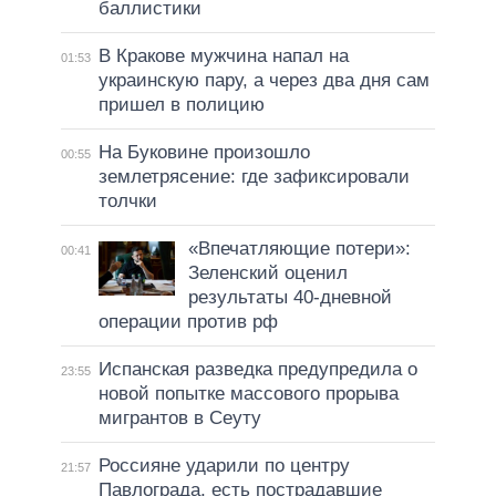
баллистики
В Кракове мужчина напал на
01:53
украинскую пару, а через два дня сам
пришел в полицию
На Буковине произошло
00:55
землетрясение: где зафиксировали
толчки
«Впечатляющие потери»:
00:41
Зеленский оценил
результаты 40-дневной
операции против рф
Испанская разведка предупредила о
23:55
новой попытке массового прорыва
мигрантов в Сеуту
Россияне ударили по центру
21:57
Павлограда, есть пострадавшие