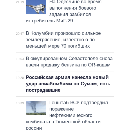
На Одесчине во время
21:19
выполнения боевого
задания разбился
истребитель МиГ-29
В Колумбии произошло сильное
20:47
землетрясение, известно о по
меньшей мере 70 погибших
В оккупированном Севастополе снова
19:53
ввели продажу бензина по QR-кодам
Российская армия нанесла новый
19:20
удар авиабомбами по Сумам, есть
пострадавшие
Генштаб ВСУ подтвердил
18:39
поражение
нефтехимического
комбината в Тюменской области
россии