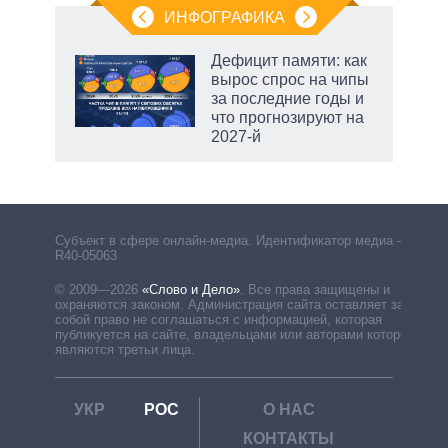
ИНФОГРАФИКА
 5
Дефицит памяти: как
го
вырос спрос на чипы
сть
за последние годы и
ВР
что прогнозируют на
2027-й
Субъект в сфере онлайн-медиа. Идентификатор медиа –
R40-05063
© 2009—2026
«Слово и Дело»
.
Все права защищены и
охраняются законом. Администрация сайта оставляет за
собой право не соглашаться с информацией, которая
публикуется на сайте, владельцами или авторами которой
являются третьи лица.
УКР
РОС
О НАС
КОНТАКТЫ