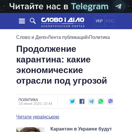
УКР
РОС
НОВОСТИ
Слово и Дело
›
Лента публикаций
›
Политика
Продолжение
ОБЕЩАНИЯ
ЛЕНТА
ПОЛИТИКА
карантина: какие
СОБЫТИЯ
ЭКОНОМИКА
ПОЛИТИКИ
экономические
СТАТЬИ
ОБЩЕСТВО
ИНФОГРАФИКА
МНЕНИЯ
МИР
ВСЕ ПОЛИТИКИ
отрасли под угрозой
ОБЗОРЫ
ПРЕЗИДЕНТ И ОФИС
ВИДЕО
ДАЙДЖЕСТЫ
ВЕРХОВНАЯ РАДА
ПОЛИТИКА
ПОДДЕРЖАТЬ
КАБИНЕТ МИНИСТРОВ
18 июня 2020, 10:44
ГЛАВЫ ОБЛАДМИНИСТРАЦИЙ
СРАВНЕНИЕ ПОЛИТИКОВ
Читати українською
МЭРЫ
ВСЕ ПЕРСОНЫ
Карантин в Украине будут