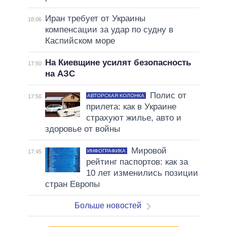
Иран требует от Украины
18:06
компенсации за удар по судну в
Каспийском море
На Киевщине усилят безопасность
17:50
на АЗС
Полис от
АВТОРСКАЯ КОЛОНКА
17:50
прилета: как в Украине
страхуют жилье, авто и
здоровье от войны
Мировой
ИНФОГРАФИКА
17:45
рейтинг паспортов: как за
10 лет изменились позиции
стран Европы
Больше новостей