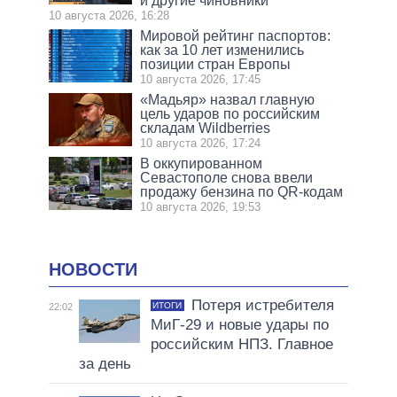
и другие чиновники
10 августа 2026, 16:28
Мировой рейтинг паспортов:
как за 10 лет изменились
позиции стран Европы
10 августа 2026, 17:45
«Мадьяр» назвал главную
цель ударов по российским
складам Wildberries
10 августа 2026, 17:24
В оккупированном
Севастополе снова ввели
продажу бензина по QR-кодам
10 августа 2026, 19:53
НОВОСТИ
Потеря истребителя
ИТОГИ
22:02
МиГ-29 и новые удары по
российским НПЗ. Главное
за день