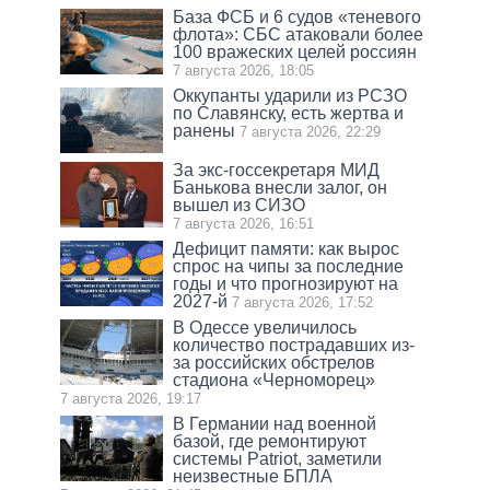
База ФСБ и 6 судов «теневого
флота»: СБС атаковали более
100 вражеских целей россиян
7 августа 2026, 18:05
Оккупанты ударили из РСЗО
по Славянску, есть жертва и
ранены
7 августа 2026, 22:29
За экс-госсекретаря МИД
Банькова внесли залог, он
вышел из СИЗО
7 августа 2026, 16:51
Дефицит памяти: как вырос
спрос на чипы за последние
годы и что прогнозируют на
2027-й
7 августа 2026, 17:52
В Одессе увеличилось
количество пострадавших из-
за российских обстрелов
стадиона «Черноморец»
7 августа 2026, 19:17
В Германии над военной
базой, где ремонтируют
системы Patriot, заметили
неизвестные БПЛА