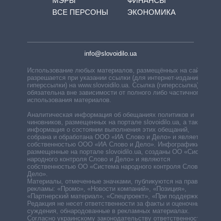
МЭРЫ
ФИНАНСЫ
ВСЕ ПЕРСОНЫ
ЭКОНОМИКА
info@slovoidilo.ua
Использование любых материалов, размещённых на сайте,
разрешается при указании ссылки (для интернет-изданий —
гиперссылки) на www.slovoidilo.ua. Ссылка (гиперссылка)
обязательна вне зависимости от полного либо частичного
использования материалов.
Аналитическая информация об обещаниях политиков и
чиновников, размещенных на портале slovoidilo.ua, а также
информация о состоянии выполнения этих обещаний,
собрана и обработана ООО «ИА Слово и Дело» и является
собственностью ООО «ИА Слово и Дело». Инфографики,
размещенные на портале slovoidilo.ua, созданы ОО «Система
народного контроля Слово и Дело» и являются
собственностью ОО «Система народного контроля Слово и
Дело».
Материалы, отмеченные значками, публикуются на правах
рекламы: «Промо», «Новости компаний», «Позиция»,
«Партнерский материал», «Спецпроект», «При поддержке».
Редакция не несет ответственности за факты и оценочные
суждения, обнародованные в рекламных материалах.
Согласно украинскому законодательству ответственность за