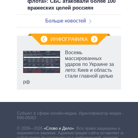
флота»: СБС атаковали более 100
вражеских целей россиян
Больше новостей
ИНФОГРАФИКА
Восемь
массированных
ударов по Украине за
ет
лето: Киев и область
стали главной целью
рф
Субъект в сфере онлайн-медиа. Идентификатор медиа –
R40-05063
© 2009—2026
«Слово и Дело»
.
Все права защищены и
охраняются законом. Администрация сайта оставляет за
собой право не соглашаться с информацией, которая