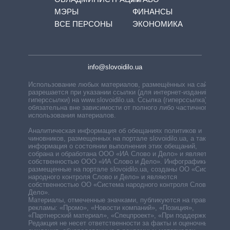
МЭРЫ
ФИНАНСЫ
ВСЕ ПЕРСОНЫ
ЭКОНОМИКА
info@slovoidilo.ua
Использование любых материалов, размещённых на сайте,
разрешается при указании ссылки (для интернет-изданий —
гиперссылки) на www.slovoidilo.ua. Ссылка (гиперссылка)
обязательна вне зависимости от полного либо частичного
использования материалов.
Аналитическая информация об обещаниях политиков и
чиновников, размещенных на портале slovoidilo.ua, а также
информация о состоянии выполнения этих обещаний,
собрана и обработана ООО «ИА Слово и Дело» и является
собственностью ООО «ИА Слово и Дело». Инфографики,
размещенные на портале slovoidilo.ua, созданы ОО «Система
народного контроля Слово и Дело» и являются
собственностью ОО «Система народного контроля Слово и
Дело».
Материалы, отмеченные значками, публикуются на правах
рекламы: «Промо», «Новости компаний», «Позиция»,
«Партнерский материал», «Спецпроект», «При поддержке».
Редакция не несет ответственности за факты и оценочные