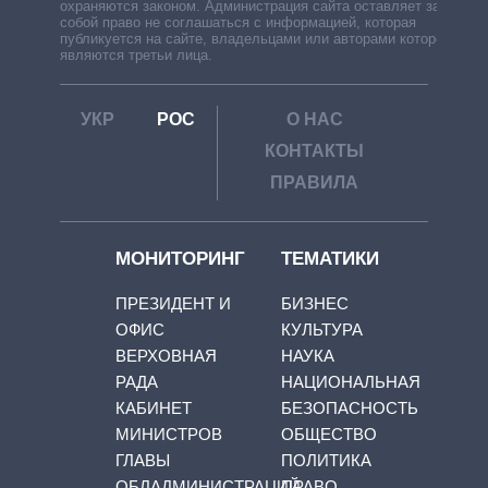
охраняются законом. Администрация сайта оставляет за
собой право не соглашаться с информацией, которая
публикуется на сайте, владельцами или авторами которой
являются третьи лица.
УКР
РОС
О НАС
КОНТАКТЫ
ПРАВИЛА
МОНИТОРИНГ
ТЕМАТИКИ
ПРЕЗИДЕНТ И
БИЗНЕС
ОФИС
КУЛЬТУРА
ВЕРХОВНАЯ
НАУКА
РАДА
НАЦИОНАЛЬНАЯ
КАБИНЕТ
БЕЗОПАСНОСТЬ
МИНИСТРОВ
ОБЩЕСТВО
ГЛАВЫ
ПОЛИТИКА
ОБЛАДМИНИСТРАЦИЙ
ПРАВО