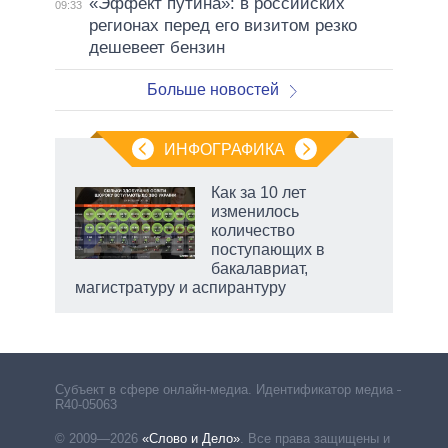
«Эффект путина»: в российских
09:33
регионах перед его визитом резко
дешевеет бензин
Больше новостей
ИНФОГРАФИКА
 5
Как за 10 лет
го
изменилось
сть
количество
ВР
поступающих в
бакалавриат,
магистратуру и аспирантуру
Субъект в сфере онлайн-медиа. Идентификатор медиа –
R40-05063
© 2009—2026
«Слово и Дело»
.
Все права защищены и