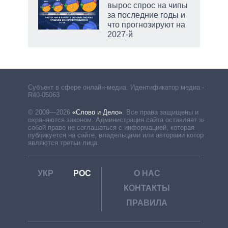
вырос спрос на чипы
за последние годы и
что прогнозируют на
2027-й
Субъект в сфере онлайн-медиа. Идентификатор медиа –
R40-05063
© 2009—2026
«Слово и Дело»
.
Все права защищены и
охраняются законом. Администрация сайта оставляет за
собой право не соглашаться с информацией, которая
публикуется на сайте, владельцами или авторами которой
являются третьи лица.
УКР
РОС
О НАС
КОНТАКТЫ
ПРАВИЛА