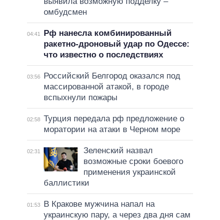
выявила возможную подделку –
омбудсмен
Рф нанесла комбинированный
04:41
ракетно-дроновый удар по Одессе:
что известно о последствиях
Российский Белгород оказался под
03:56
массированной атакой, в городе
вспыхнули пожары
Турция передала рф предложение о
02:58
моратории на атаки в Черном море
Зеленский назвал
02:31
возможные сроки боевого
применения украинской
баллистики
В Кракове мужчина напал на
01:53
украинскую пару, а через два дня сам