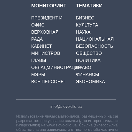
МОНИТОРИНГ
ТЕМАТИКИ
ПРЕЗИДЕНТ И
БИЗНЕС
ОФИС
КУЛЬТУРА
ВЕРХОВНАЯ
НАУКА
РАДА
НАЦИОНАЛЬНАЯ
КАБИНЕТ
БЕЗОПАСНОСТЬ
МИНИСТРОВ
ОБЩЕСТВО
ГЛАВЫ
ПОЛИТИКА
ОБЛАДМИНИСТРАЦИЙ
ПРАВО
МЭРЫ
ФИНАНСЫ
ВСЕ ПЕРСОНЫ
ЭКОНОМИКА
info@slovoidilo.ua
Использование любых материалов, размещённых на сайте,
разрешается при указании ссылки (для интернет-изданий —
гиперссылки) на www.slovoidilo.ua. Ссылка (гиперссылка)
обязательна вне зависимости от полного либо частичного