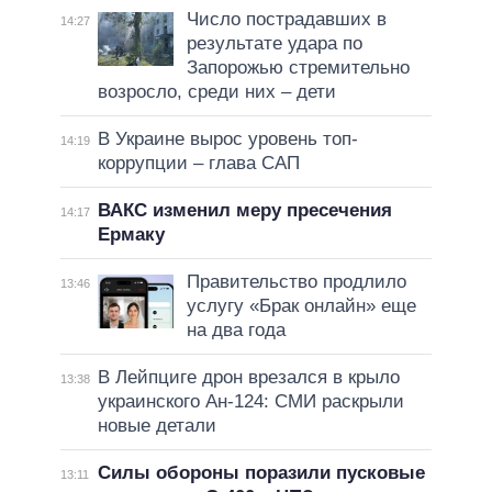
Число пострадавших в
14:27
результате удара по
Запорожью стремительно
возросло, среди них – дети
В Украине вырос уровень топ-
14:19
коррупции – глава САП
ВАКС изменил меру пресечения
14:17
Ермаку
Правительство продлило
13:46
услугу «Брак онлайн» еще
на два года
В Лейпциге дрон врезался в крыло
13:38
украинского Ан-124: СМИ раскрыли
новые детали
Силы обороны поразили пусковые
13:11