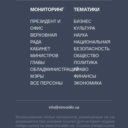
МОНИТОРИНГ
ТЕМАТИКИ
ПРЕЗИДЕНТ И
БИЗНЕС
ОФИС
КУЛЬТУРА
ВЕРХОВНАЯ
НАУКА
РАДА
НАЦИОНАЛЬНАЯ
КАБИНЕТ
БЕЗОПАСНОСТЬ
МИНИСТРОВ
ОБЩЕСТВО
ГЛАВЫ
ПОЛИТИКА
ОБЛАДМИНИСТРАЦИЙ
ПРАВО
МЭРЫ
ФИНАНСЫ
ВСЕ ПЕРСОНЫ
ЭКОНОМИКА
info@slovoidilo.ua
Использование любых материалов, размещённых на сайте,
разрешается при указании ссылки (для интернет-изданий —
гиперссылки) на www.slovoidilo.ua. Ссылка (гиперссылка)