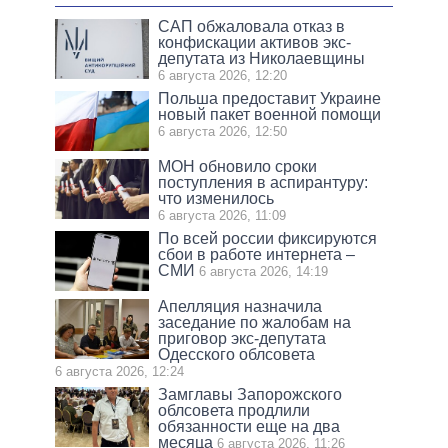
САП обжаловала отказ в
конфискации активов экс-
депутата из Николаевщины
6 августа 2026, 12:20
Польша предоставит Украине
новый пакет военной помощи
6 августа 2026, 12:50
МОН обновило сроки
поступления в аспирантуру:
что изменилось
6 августа 2026, 11:09
По всей россии фиксируются
сбои в работе интернета –
СМИ
6 августа 2026, 14:19
Апелляция назначила
заседание по жалобам на
приговор экс-депутата
Одесского облсовета
6 августа 2026, 12:24
Замглавы Запорожского
облсовета продлили
обязанности еще на два
месяца
6 августа 2026, 11:26