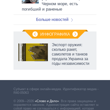
Черном море, есть
погибший и раненые
Больше новостей
ИНФОГРАФИКА
Экспорт оружия:
сколько ракет,
в
самолетов и танков
продала Украина за
годы независимости
Субъект в сфере онлайн-медиа. Идентификатор медиа –
R40-05063
© 2009—2026
«Слово и Дело»
.
Все права защищены и
охраняются законом. Администрация сайта оставляет за
собой право не соглашаться с информацией, которая