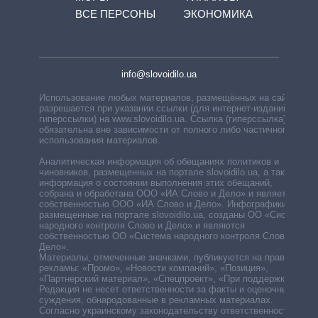
ВСЕ ПЕРСОНЫ
ЭКОНОМИКА
info@slovoidilo.ua
Использование любых материалов, размещённых на сайте,
разрешается при указании ссылки (для интернет-изданий —
гиперссылки) на www.slovoidilo.ua. Ссылка (гиперссылка)
обязательна вне зависимости от полного либо частичного
использования материалов.
Аналитическая информация об обещаниях политиков и
чиновников, размещенных на портале slovoidilo.ua, а также
информация о состоянии выполнения этих обещаний,
собрана и обработана ООО «ИА Слово и Дело» и является
собственностью ООО «ИА Слово и Дело». Инфографики,
размещенные на портале slovoidilo.ua, созданы ОО «Система
народного контроля Слово и Дело» и являются
собственностью ОО «Система народного контроля Слово и
Дело».
Материалы, отмеченные значками, публикуются на правах
рекламы: «Промо», «Новости компаний», «Позиция»,
«Партнерский материал», «Спецпроект», «При поддержке».
Редакция не несет ответственности за факты и оценочные
суждения, обнародованные в рекламных материалах.
Согласно украинскому законодательству ответственность за