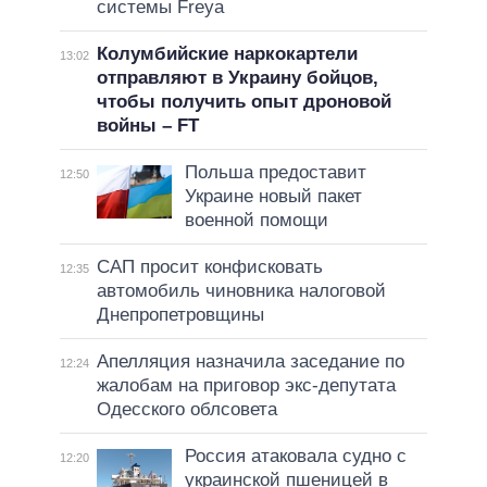
системы Freya
Колумбийские наркокартели
13:02
отправляют в Украину бойцов,
чтобы получить опыт дроновой
войны – FT
Польша предоставит
12:50
Украине новый пакет
военной помощи
САП просит конфисковать
12:35
автомобиль чиновника налоговой
Днепропетровщины
Апелляция назначила заседание по
12:24
жалобам на приговор экс-депутата
Одесского облсовета
Россия атаковала судно с
12:20
украинской пшеницей в