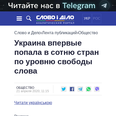
УКР
РОС
НОВОСТИ
Слово и Дело
›
Лента публикаций
›
Общество
Украина впервые
ОБЕЩАНИЯ
ЛЕНТА
ПОЛИТИКА
попала в сотню стран
СОБЫТИЯ
ЭКОНОМИКА
ПОЛИТИКИ
по уровню свободы
СТАТЬИ
ОБЩЕСТВО
ИНФОГРАФИКА
МНЕНИЯ
МИР
ВСЕ ПОЛИТИКИ
слова
ОБЗОРЫ
ПРЕЗИДЕНТ И ОФИС
ВИДЕО
ДАЙДЖЕСТЫ
ВЕРХОВНАЯ РАДА
ОБЩЕСТВО
ПОДДЕРЖАТЬ
КАБИНЕТ МИНИСТРОВ
21 апреля 2020, 11:15
ГЛАВЫ ОБЛАДМИНИСТРАЦИЙ
СРАВНЕНИЕ ПОЛИТИКОВ
Читати українською
МЭРЫ
ВСЕ ПЕРСОНЫ