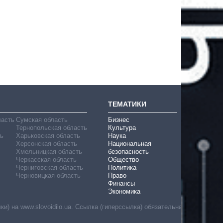
ТЕМАТИКИ
ласть
Сумская область
Бизнес
Тернопольская область
Культура
ь
Харьковская область
Наука
Херсонская область
Национальная
Хмельницкая область
безопасность
Черкасская область
Общество
Черниговская область
Политика
Черновицкая область
Право
Финансы
Экономика
) на www.slovoidilo.ua. Ссылка (гиперссылка) обязательна