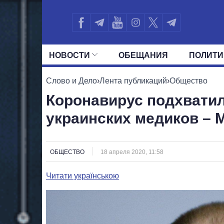
НОВОСТИ
ОБЕЩАНИЯ
ПОЛИТИ
ВСЕ ПОЛИТИКИ
ПРЕЗИДЕНТ И ОФ
Слово и Дело
›
Лента публикаций
›
Общество
Коронавирус подхватил
украинских медиков – 
ОБЩЕСТВО
18 апреля 2020, 11:58
Читати українською