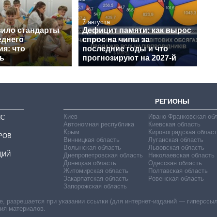
7 августа
ило стандарты
Дефицит памяти: как вырос
еднего
спрос на чипы за
я: что
последние годы и что
ь
прогнозируют на 2027-й
РЕГИОНЫ
Киев
Ивано-Франковская об
ИС
Автономная республика
Киевская область
Крым
Кировоградская област
РОВ
Винницкая область
Луганская область
Волынская область
Львовская область
ЦИЙ
Днепропетровская область
Николаевская область
Донецкая область
Одесская область
Житомирская область
Полтавская область
Закарпатская область
Ровенская область
Запорожская область
 разрешается при указании ссылки (для интернет-изданий — гиперссылки
ния материалов.