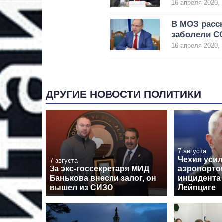
16 апреля 2020, 
В МОЗ расск
заболели C
16 апреля 2020, 
ДРУГИЕ НОВОСТИ ПОЛИТИКИ
7 августа
Чехия уси
7 августа
За экс-госсекретаря МИД
аэропорто
Банькова внесли залог, он
инцидента
вышел из СИЗО
Лейпциге