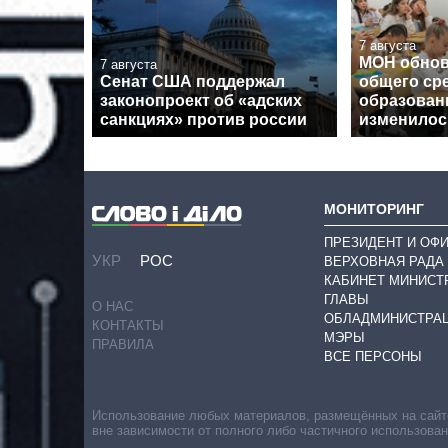
7 августа
МОН обнов
7 августа
Сенат США поддержал
общего ср
законопроект об «адских
образовани
санкциях» против россии
изменилос
МОНИТОРИНГ
ПРЕЗИДЕНТ И ОФ
УКР
РОС
ВЕРХОВНАЯ РАДА
КАБИНЕТ МИНИСТ
ГЛАВЫ
О НАС
ОБЛАДМИНИСТРА
КОНТАКТЫ
МЭРЫ
ПРАВИЛА
ВСЕ ПЕРСОНЫ
Использование любых материалов, размещённых на сайте,
вне зависимости от полного либо частичного использова