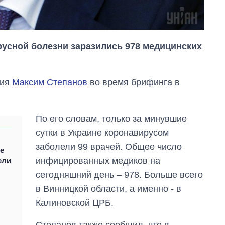
русной болезни заразились 978 медицинских
ния
Максим Степанов
во время брифинга в
По его словам, только за минувшие
сутки в Украине коронавирусом
заболели 99 врачей. Общее число
е
инфицированных медиков на
Дефицит памяти:
ели
как вырос спрос
сегодняшний день – 978. Больше всего
на чипы за
в Винницкой области, а именно - в
последние годы и
что прогнозируют
Калиновской ЦРБ.
на 2027-й
Степанов также сообщил, что в