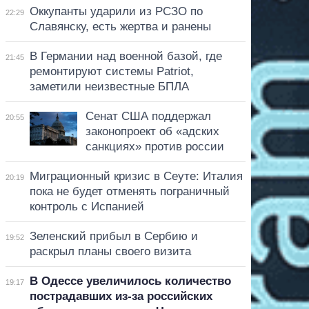
Оккупанты ударили из РСЗО по
22:29
Славянску, есть жертва и ранены
В Германии над военной базой, где
21:45
ремонтируют системы Patriot,
заметили неизвестные БПЛА
Сенат США поддержал
20:55
законопроект об «адских
санкциях» против россии
Миграционный кризис в Сеуте: Италия
20:19
пока не будет отменять пограничный
контроль с Испанией
Зеленский прибыл в Сербию и
19:52
раскрыл планы своего визита
В Одессе увеличилось количество
19:17
пострадавших из-за российских