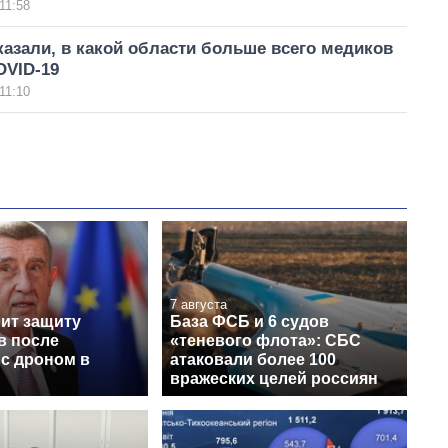
11:58
азали, в какой области больше всего медиков
OVID-19
11:10
7 августа
лит защиту
База ФСБ и 6 судов
в после
«теневого флота»: СБС
 с дроном в
атаковали более 100
вражеских целей россиян