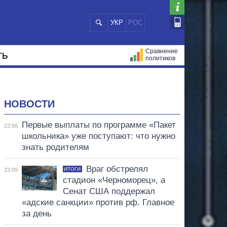
УКР
РОС
Сравнение
ТЬ
политиков
СТРАЦИЙ
МЭРЫ
ВСЕ ПЕРСОНЫ
НОВОСТИ
Первые выплаты по программе «Пакет
23:56
школьника» уже поступают: что нужно
знать родителям
Враг обстрелял
ИТОГИ
23:09
стадион «Черноморец», а
Сенат США поддержал
«адские санкции» против рф. Главное
за день