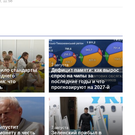
, 11:58
7 августа
ило стандарты
Дефицит памяти: как вырос
еднего
спрос на чипы за
я: что
последние годы и что
ь
прогнозируют на 2027-й
ыпустит
7 августа
монету в честь
Зеленский прибыл в