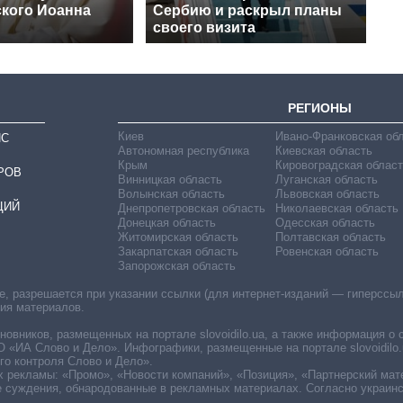
кого Иоанна
Сербию и раскрыл планы
своего визита
РЕГИОНЫ
Киев
Ивано-Франковская об
ИС
Автономная республика
Киевская область
Крым
Кировоградская област
РОВ
Винницкая область
Луганская область
Волынская область
Львовская область
ЦИЙ
Днепропетровская область
Николаевская область
Донецкая область
Одесская область
Житомирская область
Полтавская область
Закарпатская область
Ровенская область
Запорожская область
 разрешается при указании ссылки (для интернет-изданий — гиперссылки
ния материалов.
овников, размещенных на портале slovoidilo.ua, а также информация о 
«ИА Слово и Дело». Инфографики, размещенные на портале slovoidilo.
о контроля Слово и Дело».
х рекламы: «Промо», «Новости компаний», «Позиция», «Партнерский мат
е суждения, обнародованные в рекламных материалах. Согласно украин