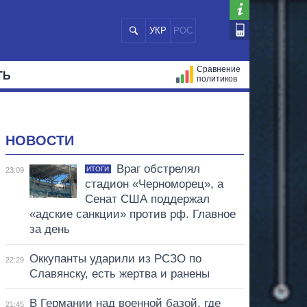
УКР
РОС
Сравнение
ТЬ
политиков
СТРАЦИЙ
МЭРЫ
ВСЕ ПЕРСОНЫ
НОВОСТИ
Враг обстрелял
ИТОГИ
23:09
стадион «Черноморец», а
Сенат США поддержал
«адские санкции» против рф. Главное
за день
Оккупанты ударили из РСЗО по
22:29
Славянску, есть жертва и ранены
В Германии над военной базой, где
21:45