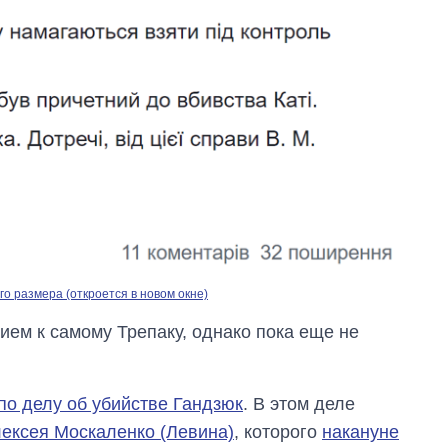
о размера (откроется в новом окне)
ием к самому Трепаку, однако пока еще не
по делу об убийстве Гандзюк
. В этом деле
лексея Москаленко (Левина)
, которого
накануне