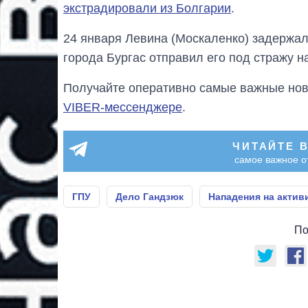
экстрадировали из Болгарии
.
24 января Левина (Москаленко) задержали
города Бургас отправил его под стражу на
Получайте оперативно самые важные ново
VIBER-мессенджере
.
ЧИТАЙТЕ 
самое важное о
ГПУ
Дело Гандзюк
Нападения на актив
По