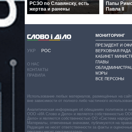
РСЗО по Славянску, есть
Папы Римс
жертва и ранены
Павла II
МОНИТОРИНГ
ПРЕЗИДЕНТ И ОФ
УКР
РОС
ВЕРХОВНАЯ РАДА
КАБИНЕТ МИНИСТ
ГЛАВЫ
О НАС
ОБЛАДМИНИСТРА
КОНТАКТЫ
МЭРЫ
ПРАВИЛА
ВСЕ ПЕРСОНЫ
Использование любых материалов, размещённых на сайте,
вне зависимости от полного либо частичного использова
Аналитическая информация об обещаниях политиков и чин
ООО «ИА Слово и Дело» и является собственностью ООО 
Дело» и являются собственностью ОО «Система народног
Материалы, отмеченные значками, публикуются на права
Редакция не несет ответственности за факты и оценочны
рекламы несет рекламодатель.