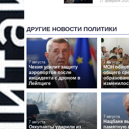
27 февраля 2020
ДРУГИЕ НОВОСТИ ПОЛИТИКИ
7 августа
7 августа
Чехия усилит защиту
МОН обнов
аэропортов после
общего ср
инцидента с дроном в
образовани
Лейпциге
изменилос
7 августа
Нацбанк в
7 августа
Оккупанты ударили из
памятную 