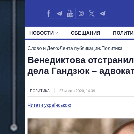
НОВОСТИ
ОБЕЩАНИЯ
ПОЛИТИ
ВСЕ ПОЛИТИКИ
ПРЕЗИДЕНТ И ОФ
Слово и Дело
›
Лента публикаций
›
Политика
Венедиктова отстранил
дела Гандзюк – адвока
ПОЛИТИКА
27 марта 2020, 14:39
Читати українською