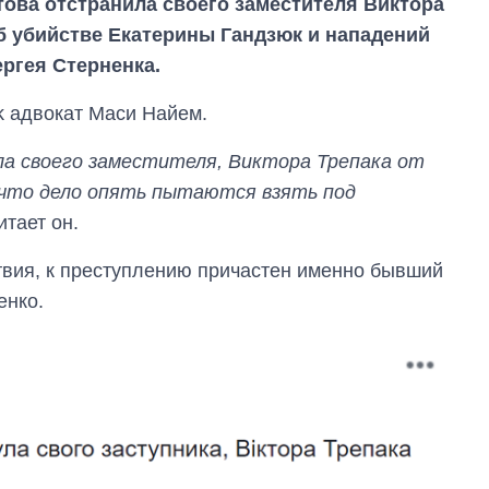
ова отстранила своего заместителя Виктора
б убийстве Екатерины Гандзюк и нападений
ергея Стерненка.
k адвокат Маси Найем.
а своего заместителя, Виктора Трепака от
 что дело опять пытаются взять под
итает он.
твия, к преступлению причастен именно бывший
енко.
От 1 месяца – до 5
лет: кто и как долго
занимал
должность
руководителя СВР