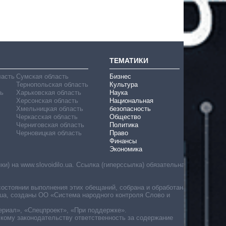
ТЕМАТИКИ
ласть
Сумская область
Бизнес
Тернопольская область
Культура
ь
Харьковская область
Наука
Херсонская область
Национальная
Хмельницкая область
безопасность
Черкасская область
Общество
Черниговская область
Политика
Черновицкая область
Право
Финансы
Экономика
) на www.slovoidilo.ua. Ссылка (гиперссылка) обязательна
состоянии выполнения этих обещаний, собрана и обработана
ua, созданы ОО «Система народного контроля Слово и
ериал», «Спецпроект», «При поддержке».
скому законодательству ответственность за содержание