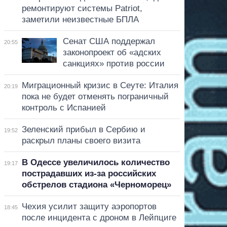
ремонтируют системы Patriot,
заметили неизвестные БПЛА
Сенат США поддержал
20:55
законопроект об «адских
санкциях» против россии
Миграционный кризис в Сеуте: Италия
20:19
пока не будет отменять пограничный
контроль с Испанией
Зеленский прибыл в Сербию и
19:52
раскрыл планы своего визита
В Одессе увеличилось количество
19:17
пострадавших из-за российских
обстрелов стадиона «Черноморец»
Чехия усилит защиту аэропортов
18:45
после инцидента с дроном в Лейпциге