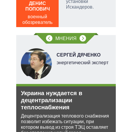
, а
установки
Р
ДЕНИС
чаще
Искандеров.
ПОПОВИЧ
пол
яжном
обо
военный
обозреватель
МНЕНИЯ
СЕРГЕЙ ДЯЧЕНКО
энергетический эксперт
тий
и
Украина нуждается в
Рос
уси
децентрализации
нич
–
теплоснабжения
Укр
Децентрализация теплового снабжения
Разм
позволит избежать ситуации, при
терр
жной
котором вывод из строя ТЭЦ оставляет
Минс
а