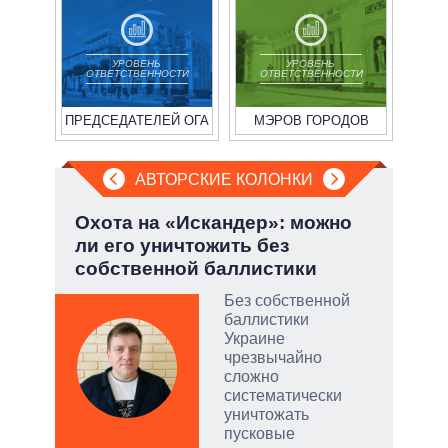
УРОВЕНЬ
УРОВЕНЬ
ОТВЕТСТВЕННОСТИ
ОТВЕТСТВЕННОСТИ
ПРЕДСЕДАТЕЛЕЙ ОГА
МЭРОВ ГОРОДОВ
АВТОРСКИЕ КОЛОНКИ
.
Охота на «Искандер»: можно
Пят
ли его уничтожить без
Укр
собственной баллистики
ы:
Без собственной
а
баллистики
е
Украине
а –
чрезвычайно
сложно
.
систематически
ла
уничтожать
пусковые
АЛ