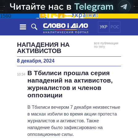
1560
УКР
РОС
НОВОСТИ
НАПАДЕНИЯ НА
все публикации
по тегу
АКТИВИСТОВ
ОБЕЩАНИЯ
ЛЕНТА
ПОЛИТИКА
8 декабря, 2024
СОБЫТИЯ
ЭКОНОМИКА
ПОЛИТИКИ
В Тбилиси прошла серия
10:34
СТАТЬИ
ОБЩЕСТВО
нападений на активистов,
ИНФОГРАФИКА
МНЕНИЯ
МИР
ВСЕ ПОЛИТИКИ
журналистов и членов
ОБЗОРЫ
ПРЕЗИДЕНТ И ОФИС
оппозиции
ВИДЕО
ДАЙДЖЕСТЫ
ВЕРХОВНАЯ РАДА
В Тбилиси вечером 7 декабря неизвестные
ПОДДЕРЖАТЬ
КАБИНЕТ МИНИСТРОВ
в масках избили во время акции протеста
ГЛАВЫ ОБЛАДМИНИСТРАЦИЙ
журналистов и активистов. Также
СРАВНЕНИЕ ПОЛИТИКОВ
нападение было зафиксировано на
МЭРЫ
оппозиционные силы.