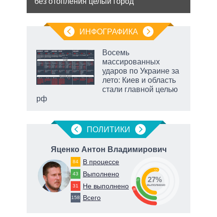
без отопления целый город
сове
анк и
ИНФОГРАФИКА
рифы
Восемь
у в
массированных
 на
ударов по Украине за
лето: Киев и область
стали главной целью
рф
ПОЛИТИКИ
Яценко Антон Владимирович
В процессе
84
53
Выполнено
43
27%
27
Не выполнено
31
о
выполнено
20
Всего
158