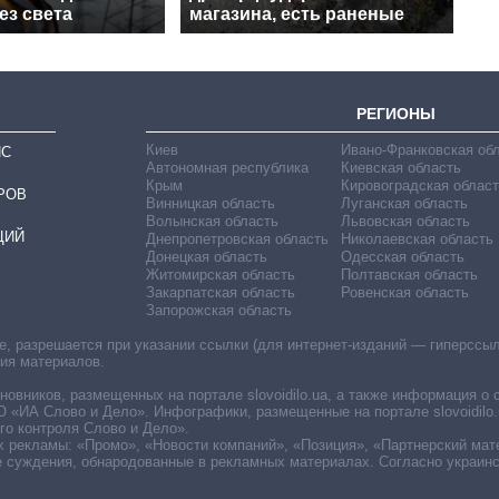
ез света
магазина, есть раненые
РЕГИОНЫ
Киев
Ивано-Франковская об
ИС
Автономная республика
Киевская область
Крым
Кировоградская област
РОВ
Винницкая область
Луганская область
Волынская область
Львовская область
ЦИЙ
Днепропетровская область
Николаевская область
Донецкая область
Одесская область
Житомирская область
Полтавская область
Закарпатская область
Ровенская область
Запорожская область
 разрешается при указании ссылки (для интернет-изданий — гиперссылки
ния материалов.
овников, размещенных на портале slovoidilo.ua, а также информация о 
«ИА Слово и Дело». Инфографики, размещенные на портале slovoidilo.
о контроля Слово и Дело».
х рекламы: «Промо», «Новости компаний», «Позиция», «Партнерский мат
е суждения, обнародованные в рекламных материалах. Согласно украин