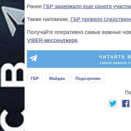
Ранее
ГБР задержало еще одного участн
Также напомним,
ГБР провело следствен
Получайте оперативно самые важные ново
VIBER-мессенджере
.
ЧИТАЙТЕ 
самое важное о
ГБР
Майдан
Подозрение
По