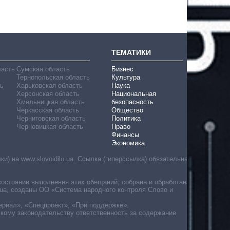
ТЕМАТИКИ
ласть
Сумская область
Бизнес
Тернопольская область
Культура
ь
Харьковская область
Наука
Херсонская область
Национальная
Хмельницкая область
безопасность
Черкасская область
Общество
Черниговская область
Политика
Черновицкая область
Право
Финансы
Экономика
) на www.slovoidilo.ua. Ссылка (гиперссылка) обязательна
состоянии выполнения этих обещаний, собрана и обработана
ua, созданы ОО «Система народного контроля Слово и
ериал», «Спецпроект», «При поддержке».
скому законодательству ответственность за содержание