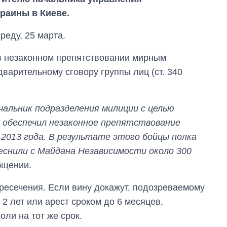
раины в Киеве.
реду, 25 марта.
в незаконном препятствовании мирным
варительному сговору группы лиц (ст. 340
альник подразделения милиции с целью
 обеспечил незаконное препятствование
Сколько
картофеля
 2013 года. В результате этого бойцы полка
выращивали в
снили с Майдана Независимости около 300
Украине до и во
время большой
общении.
войны
ресечения. Если вину докажут, подозреваемому
 2 лет или арест сроком до 6 месяцев,
оли на тот же срок.