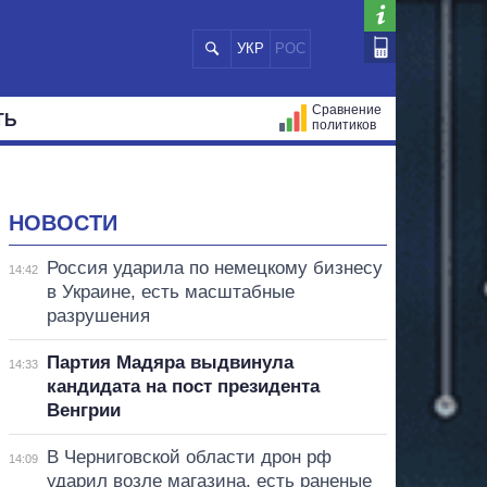
УКР
РОС
Сравнение
ТЬ
политиков
СТРАЦИЙ
МЭРЫ
ВСЕ ПЕРСОНЫ
НОВОСТИ
Россия ударила по немецкому бизнесу
14:42
в Украине, есть масштабные
разрушения
Партия Мадяра выдвинула
14:33
кандидата на пост президента
Венгрии
В Черниговской области дрон рф
14:09
ударил возле магазина, есть раненые