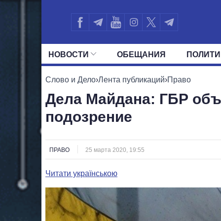
НОВОСТИ
ОБЕЩАНИЯ
ПОЛИТИ
ВСЕ ПОЛИТИКИ
ПРЕЗИДЕНТ И ОФ
Слово и Дело
›
Лента публикаций
›
Право
Дела Майдана: ГБР об
подозрение
ПРАВО
25 марта 2020, 19:55
Читати українською