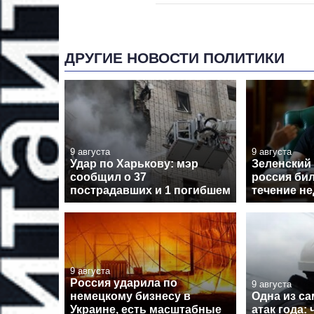
ДРУГИЕ НОВОСТИ ПОЛИТИКИ
9 августа
9 августа
Удар по Харькову: мэр
Зеленский 
сообщил о 37
россия бил
пострадавших и 1 погибшем
течение н
9 августа
Россия ударила по
9 августа
немецкому бизнесу в
Одна из с
Украине, есть масштабные
атак года: