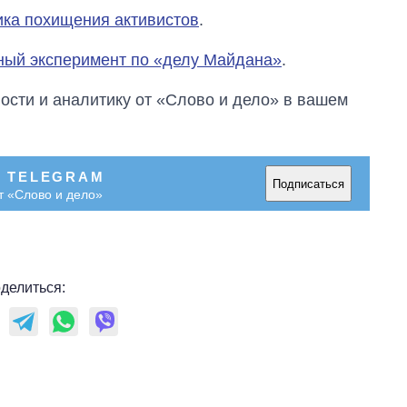
ика похищения активистов
.
ный эксперимент по «делу Майдана»
.
сти и аналитику от «Слово и дело» в вашем
В TELEGRAM
Подписаться
т «Слово и дело»
делиться: