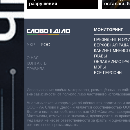
разрушения
осталась б
МОНИТОРИНГ
ПРЕЗИДЕНТ И ОФ
УКР
РОС
ВЕРХОВНАЯ РАДА
КАБИНЕТ МИНИСТ
ГЛАВЫ
О НАС
ОБЛАДМИНИСТРА
КОНТАКТЫ
МЭРЫ
ПРАВИЛА
ВСЕ ПЕРСОНЫ
Использование любых материалов, размещённых на сайте,
вне зависимости от полного либо частичного использова
Аналитическая информация об обещаниях политиков и чин
ООО «ИА Слово и Дело» и является собственностью ООО 
Дело» и являются собственностью ОО «Система народног
Материалы, отмеченные значками, публикуются на права
Редакция не несет ответственности за факты и оценочны
рекламы несет рекламодатель.