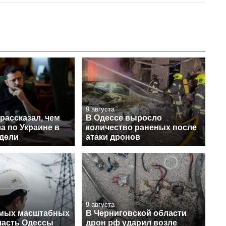
9 августа
рассказал, чем
В Одессе выросло
а по Украине в
количество раненых после
едели
атаки дронов
9 августа
амых масштабных
В Черниговской области
 часть Одессы
дрон рф ударил возле