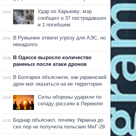
Удар по Харькову: мэр
13:53
сообщил о 37 пострадавших
и 1 погибшем
В Румынии отвели угрозу для АЭС, но
13:41
ненадолго
В Одессе выросло количество
13:28
раненых после атаки дронов
В Болгарии объяснили, как украинский
13:03
дрон мог оказаться на ее территории
Силы обороны ударили по
12:54
складу россиян в Перекопе
Боднар объяснил, почему Украина до
12:32
сих пор не получила польские МиГ-29