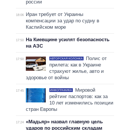
россии
Иран требует от Украины
18:06
компенсации за удар по судну в
Каспийском море
На Киевщине усилят безопасность
17:50
на АЗС
Полис от
АВТОРСКАЯ КОЛОНКА
17:50
прилета: как в Украине
страхуют жилье, авто и
здоровье от войны
Мировой
ИНФОГРАФИКА
17:45
рейтинг паспортов: как за
10 лет изменились позиции
стран Европы
«Мадьяр» назвал главную цель
17:24
ударов по российским складам