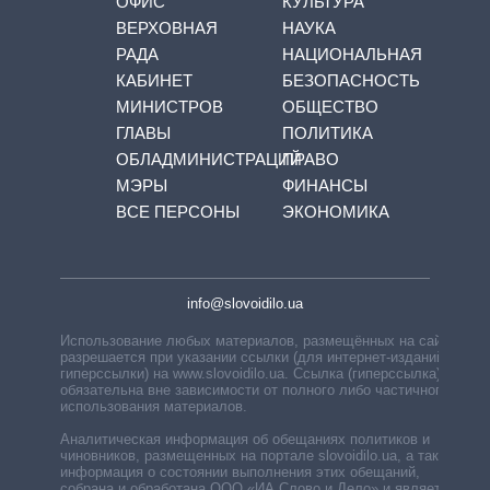
ОФИС
КУЛЬТУРА
ВЕРХОВНАЯ
НАУКА
РАДА
НАЦИОНАЛЬНАЯ
КАБИНЕТ
БЕЗОПАСНОСТЬ
МИНИСТРОВ
ОБЩЕСТВО
ГЛАВЫ
ПОЛИТИКА
ОБЛАДМИНИСТРАЦИЙ
ПРАВО
МЭРЫ
ФИНАНСЫ
ВСЕ ПЕРСОНЫ
ЭКОНОМИКА
info@slovoidilo.ua
Использование любых материалов, размещённых на сайте,
разрешается при указании ссылки (для интернет-изданий —
гиперссылки) на www.slovoidilo.ua. Ссылка (гиперссылка)
обязательна вне зависимости от полного либо частичного
использования материалов.
Аналитическая информация об обещаниях политиков и
чиновников, размещенных на портале slovoidilo.ua, а также
информация о состоянии выполнения этих обещаний,
собрана и обработана ООО «ИА Слово и Дело» и является