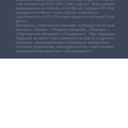
собственностью ООО «ИА Слово и Дело». Инфографики,
размещенные на портале slovoidilo.ua, созданы ОО «Система
народного контроля Слово и Дело» и являются
собственностью ОО «Система народного контроля Слово и
Дело».
Материалы, отмеченные значками, публикуются на правах
рекламы: «Промо», «Новости компаний», «Позиция»,
«Партнерский материал», «Спецпроект», «При поддержке».
Редакция не несет ответственности за факты и оценочные
суждения, обнародованные в рекламных материалах.
Согласно украинскому законодательству ответственность за
содержание рекламы несет рекламодатель.