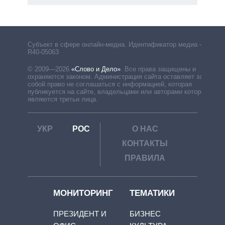
Субъект в сфере онлайн-медиа. Идентификатор медиа –
R40-05063
© 2009—2026
«Слово и Дело»
.
Все права защищены и
охраняются законом. Администрация сайта оставляет за
собой право не соглашаться с информацией, которая
публикуется на сайте, владельцами или авторами которой
являются третьи лица.
УКР
РОС
О НАС
КОНТАКТЫ
ПРАВИЛА
МОНИТОРИНГ
ТЕМАТИКИ
ПРЕЗИДЕНТ И
БИЗНЕС