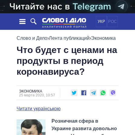
УКР
РОС
НОВОСТИ
Слово и Дело
›
Лента публикаций
›
Экономика
Что будет с ценами на
ОБЕЩАНИЯ
ЛЕНТА
ПОЛИТИКА
продукты в период
СОБЫТИЯ
ЭКОНОМИКА
ПОЛИТИКИ
коронавируса?
СТАТЬИ
ОБЩЕСТВО
ИНФОГРАФИКА
МНЕНИЯ
МИР
ВСЕ ПОЛИТИКИ
ОБЗОРЫ
ПРЕЗИДЕНТ И ОФИС
ВИДЕО
ЭКОНОМИКА
ДАЙДЖЕСТЫ
25 марта 2020, 10:57
ВЕРХОВНАЯ РАДА
ПОДДЕРЖАТЬ
КАБИНЕТ МИНИСТРОВ
Читати українською
ГЛАВЫ ОБЛАДМИНИСТРАЦИЙ
СРАВНЕНИЕ ПОЛИТИКОВ
Розничная сфера в
МЭРЫ
Украине развита довольно
ВСЕ ПЕРСОНЫ