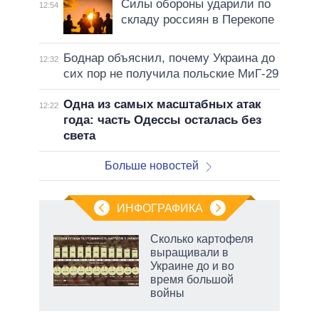
Силы обороны ударили по
12:54
складу россиян в Перекопе
Боднар объяснил, почему Украина до
12:32
сих пор не получила польские МиГ-29
Одна из самых масштабных атак
12:22
года: часть Одессы осталась без
света
Больше новостей
ИНФОГРАФИКА
 5
Сколько картофеля
го
выращивали в
сть
Украине до и во
ВР
время большой
войны