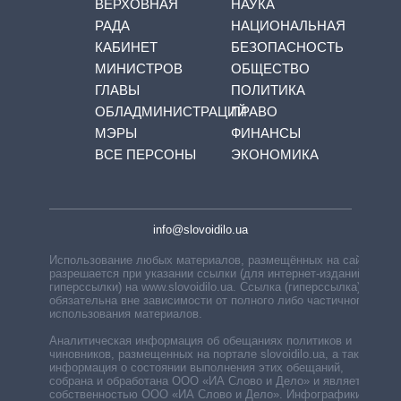
ВЕРХОВНАЯ
НАУКА
РАДА
НАЦИОНАЛЬНАЯ
КАБИНЕТ
БЕЗОПАСНОСТЬ
МИНИСТРОВ
ОБЩЕСТВО
ГЛАВЫ
ПОЛИТИКА
ОБЛАДМИНИСТРАЦИЙ
ПРАВО
МЭРЫ
ФИНАНСЫ
ВСЕ ПЕРСОНЫ
ЭКОНОМИКА
info@slovoidilo.ua
Использование любых материалов, размещённых на сайте,
разрешается при указании ссылки (для интернет-изданий —
гиперссылки) на www.slovoidilo.ua. Ссылка (гиперссылка)
обязательна вне зависимости от полного либо частичного
использования материалов.
Аналитическая информация об обещаниях политиков и
чиновников, размещенных на портале slovoidilo.ua, а также
информация о состоянии выполнения этих обещаний,
собрана и обработана ООО «ИА Слово и Дело» и является
собственностью ООО «ИА Слово и Дело». Инфографики,