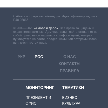
Субъект в сфере онлайн-медиа. Идентификатор медиа –
R40-05063
© 2009—2026
«Слово и Дело»
.
Все права защищены и
охраняются законом. Администрация сайта оставляет за
собой право не соглашаться с информацией, которая
публикуется на сайте, владельцами или авторами которой
являются третьи лица.
УКР
РОС
О НАС
КОНТАКТЫ
ПРАВИЛА
МОНИТОРИНГ
ТЕМАТИКИ
ПРЕЗИДЕНТ И
БИЗНЕС
ОФИС
КУЛЬТУРА