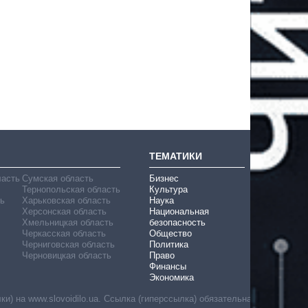
ТЕМАТИКИ
ласть
Сумская область
Бизнес
Тернопольская область
Культура
ь
Харьковская область
Наука
Херсонская область
Национальная
Хмельницкая область
безопасность
Черкасская область
Общество
Черниговская область
Политика
Черновицкая область
Право
Финансы
Экономика
) на www.slovoidilo.ua. Ссылка (гиперссылка) обязательна