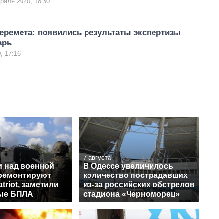
раля 2020, 18:30
еремета: появились результаты экспертизы
арь
, 17:16
7 августа
и над военной
В Одессе увеличилось
 ремонтируют
количество пострадавших
triot, заметили
из-за российских обстрелов
ые БПЛА
стадиона «Черноморец»