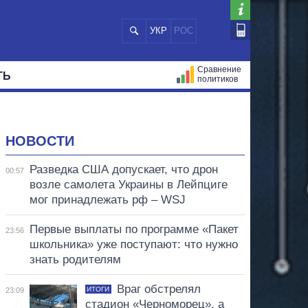
УКР
РОС
Сравнение
ТЬ
политиков
СТРАЦИЙ
МЭРЫ
ВСЕ ПЕРСОНЫ
НОВОСТИ
Разведка США допускает, что дрон
00:57
возле самолета Украины в Лейпциге
мог принадлежать рф – WSJ
Первые выплаты по программе «Пакет
23:56
школьника» уже поступают: что нужно
знать родителям
Враг обстрелял
ИТОГИ
23:09
стадион «Черноморец», а