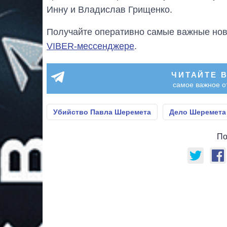
Инну и Владислав Грищенко.
Получайте оперативно самые важные ново
VIBER-мессенджере
.
ЧИТАЙТЕ 
самое важное о
Убийство Павла Шеремета
Дело Шеремета
По