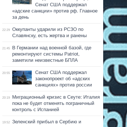
Сенат США поддержал
«адские санкции» против рф. Главное
за день
Оккупанты ударили из РСЗО по
22:29
Славянску, есть жертва и ранены
В Германии над военной базой, где
21:45
ремонтируют системы Patriot,
заметили неизвестные БПЛА
Сенат США поддержал
20:55
законопроект об «адских
санкциях» против россии
Миграционный кризис в Сеуте: Италия
20:19
пока не будет отменять пограничный
контроль с Испанией
Зеленский прибыл в Сербию и
19:52