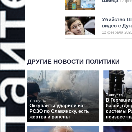
Швеца
12 фев
Убийство Ш
видео с Дуг
12 февраля 2020
ДРУГИЕ НОВОСТИ ПОЛИТИКИ
7 августа
В Германи
7 августа
Оккупанты ударили из
базой, где
РСЗО по Славянску, есть
системы Pa
жертва и ранены
неизвестн