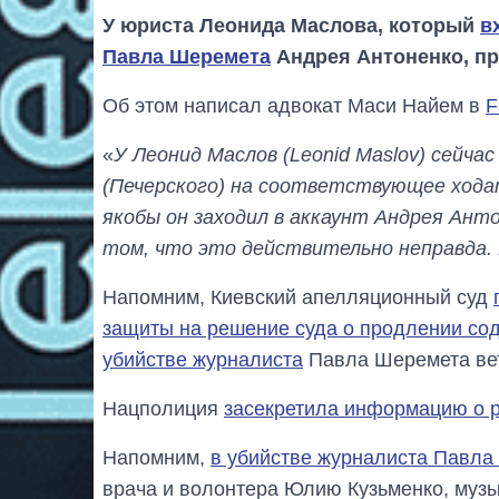
У юриста Леонида Маслова, который
в
Павла Шеремета
Андрея Антоненко, пр
Об этом написал адвокат Маси Найем в
F
«
У Леонид Маслов (Leonid Maslov) сейча
(Печерского) на соответствующее ходат
якобы он заходил в аккаунт Андрея Ант
том, что это действительно неправда. 
Напомним, Киевский апелляционный суд
защиты на решение суда о продлении со
убийстве журналиста
Павла Шеремета вет
Нацполиция
засекретила информацию о 
Напомним,
в убийстве журналиста Павла
врача и волонтера Юлию Кузьменко, музык