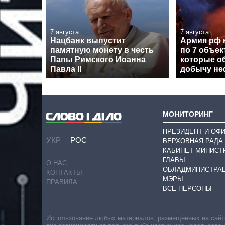
7 августа
7 августа
Нацбанк выпустит
Армия рф 
памятную монету в честь
по 7 объе
Папы Римского Иоанна
которые о
Павла II
добычу неф
МОНИТОРИНГ
ПРЕЗИДЕНТ И ОФ
УКР
РОС
ВЕРХОВНАЯ РАДА
КАБИНЕТ МИНИСТ
ГЛАВЫ
О НАС
ОБЛАДМИНИСТРА
КОНТАКТЫ
МЭРЫ
ПРАВИЛА
ВСЕ ПЕРСОНЫ
Использование любых материалов, размещённых на сайте,