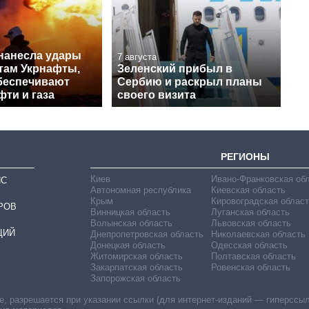
нанесла удары
7 августа
ктам Укрнафты,
Зеленский прибыл в
беспечивают
Сербию и раскрыл планы
ти и газа
своего визита
РЕГИОНЫ
Киев
Ивано-Франковская об
ИС
Автономная республика
Киевская область
Крым
Кировоградская област
РОВ
Винницкая область
Луганская область
Волынская область
Львовская область
ЦИЙ
Днепропетровская область
Николаевская область
Донецкая область
Одесская область
Житомирская область
Полтавская область
Закарпатская область
Ровенская область
Запорожская область
 разрешается при указании ссылки (для интернет-изданий — гиперссылки