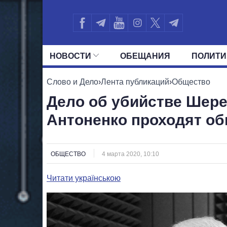
НОВОСТИ
ОБЕЩАНИЯ
ПОЛИТИ
ВСЕ ПОЛИТИКИ
ПРЕЗИДЕНТ И ОФ
Слово и Дело
›
Лента публикаций
›
Общество
Дело об убийстве Шере
Антоненко проходят о
ОБЩЕСТВО
4 марта 2020, 10:10
Читати українською