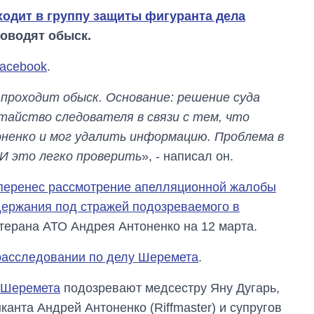
ходит в группу защиты фигуранта дела
оводят обыск.
acebook
.
с проходит обыск. Основание: решение суда
айство следователя в связи с тем, что
оненко и мог удалить информацию. Проблема в
И это легко проверить
», - написал он.
перенес рассмотрение апелляционной жалобы
держания под стражей подозреваемого в
ерана АТО Андрея Антоненко на 12 марта.
Как изменился
бюджет
расследовании по делу Шеремета
.
Министерства
обороны за 13 лет
 Шеремета
подозревают медсестру Яну Дугарь,
войны с россией
анта Андрей Антоненко (Riffmaster) и супругов