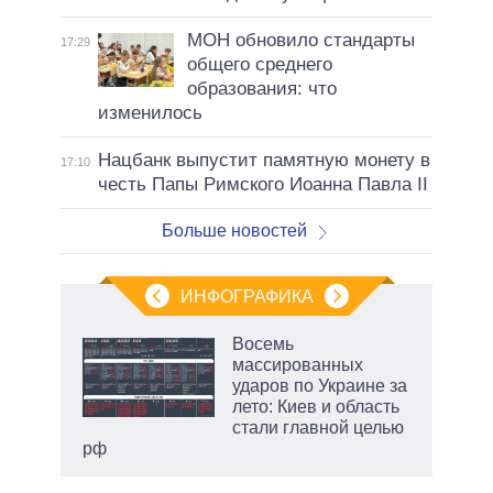
МОН обновило стандарты
17:29
общего среднего
образования: что
изменилось
Нацбанк выпустит памятную монету в
17:10
честь Папы Римского Иоанна Павла II
Больше новостей
ИНФОГРАФИКА
Восемь
массированных
ударов по Украине за
ет
лето: Киев и область
стали главной целью
рф