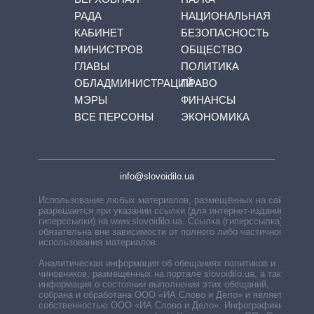
РАДА
НАЦИОНАЛЬНАЯ
КАБИНЕТ
БЕЗОПАСНОСТЬ
МИНИСТРОВ
ОБЩЕСТВО
ГЛАВЫ
ПОЛИТИКА
ОБЛАДМИНИСТРАЦИЙ
ПРАВО
МЭРЫ
ФИНАНСЫ
ВСЕ ПЕРСОНЫ
ЭКОНОМИКА
info@slovoidilo.ua
Использование любых материалов, размещённых на сайте,
разрешается при указании ссылки (для интернет-изданий —
гиперссылки) на www.slovoidilo.ua. Ссылка (гиперссылка)
обязательна вне зависимости от полного либо частичного
использования материалов.
Аналитическая информация об обещаниях политиков и
чиновников, размещенных на портале slovoidilo.ua, а также
информация о состоянии выполнения этих обещаний,
собрана и обработана ООО «ИА Слово и Дело» и является
собственностью ООО «ИА Слово и Дело». Инфографики,