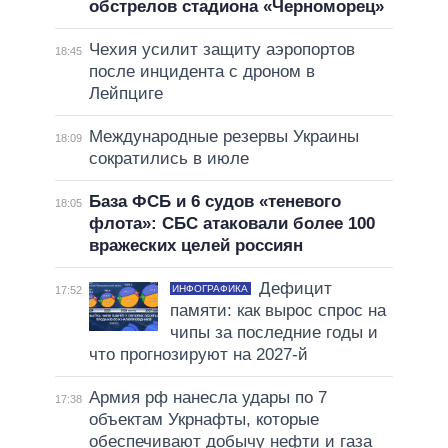
обстрелов стадиона «Черноморец»
Чехия усилит защиту аэропортов
18:45
после инцидента с дроном в
Лейпциге
Международные резервы Украины
18:09
сократились в июле
База ФСБ и 6 судов «теневого
18:05
флота»: СБС атаковали более 100
вражеских целей россиян
Дефицит
ИНФОГРАФИКА
17:52
памяти: как вырос спрос на
чипы за последние годы и
что прогнозируют на 2027-й
Армия рф нанесла удары по 7
17:38
объектам Укрнафты, которые
обеспечивают добычу нефти и газа