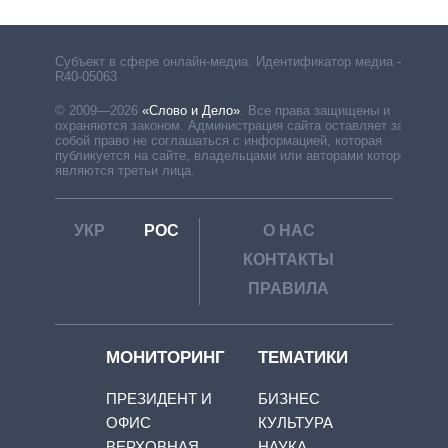
Субъект в сфере онлайн-медиа. Идентификатор медиа –
R40-05063
© 2009—2026
«Слово и Дело»
.
Все права защищены и
охраняются законом. Администрация сайта оставляет за
собой право не соглашаться с информацией, которая
публикуется на сайте, владельцами или авторами которой
являются третьи лица.
УКР
РОС
О НАС
КОНТАКТЫ
ПРАВИЛА
МОНИТОРИНГ
ТЕМАТИКИ
ПРЕЗИДЕНТ И
БИЗНЕС
ОФИС
КУЛЬТУРА
ВЕРХОВНАЯ
НАУКА