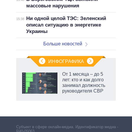
массовые нарушения
Ни одной целой ТЭС: Зеленский
15:38
описал ситуацию в энергетике
Украины
Больше новостей
ИНФОГРАФИКА
 как
От 1 месяца – до 5
чипы
лет: кто и как долго
ды и
занимал должность
т на
руководителя СВР
маги
Субъект в сфере онлайн-медиа. Идентификатор медиа –
R40-05063