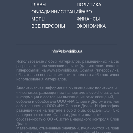
ГЛАВЫ
ПОЛИТИКА
ОБЛАДМИНИСТРАЦИЙ
ПРАВО
МЭРЫ
ФИНАНСЫ
ВСЕ ПЕРСОНЫ
ЭКОНОМИКА
info@slovoidilo.ua
Использование любых материалов, размещённых на сайте,
разрешается при указании ссылки (для интернет-изданий —
гиперссылки) на www.slovoidilo.ua. Ссылка (гиперссылка)
обязательна вне зависимости от полного либо частичного
использования материалов.
Аналитическая информация об обещаниях политиков и
чиновников, размещенных на портале slovoidilo.ua, а также
информация о состоянии выполнения этих обещаний,
собрана и обработана ООО «ИА Слово и Дело» и является
собственностью ООО «ИА Слово и Дело». Инфографики,
размещенные на портале slovoidilo.ua, созданы ОО «Система
народного контроля Слово и Дело» и являются
собственностью ОО «Система народного контроля Слово и
Дело».
Материалы, отмеченные значками, публикуются на правах
рекламы: «Промо», «Новости компаний», «Позиция»,