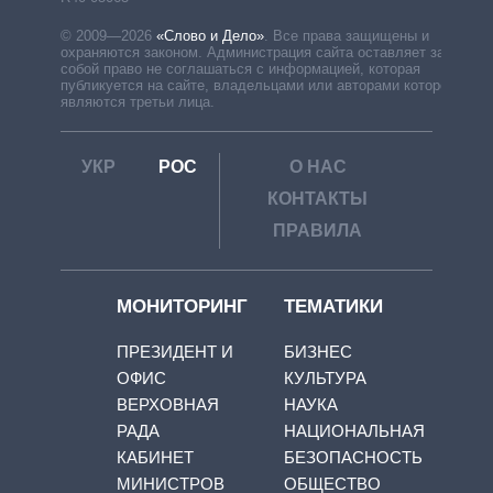
© 2009—2026
«Слово и Дело»
.
Все права защищены и
охраняются законом. Администрация сайта оставляет за
собой право не соглашаться с информацией, которая
публикуется на сайте, владельцами или авторами которой
являются третьи лица.
УКР
РОС
О НАС
КОНТАКТЫ
ПРАВИЛА
МОНИТОРИНГ
ТЕМАТИКИ
ПРЕЗИДЕНТ И
БИЗНЕС
ОФИС
КУЛЬТУРА
ВЕРХОВНАЯ
НАУКА
РАДА
НАЦИОНАЛЬНАЯ
КАБИНЕТ
БЕЗОПАСНОСТЬ
МИНИСТРОВ
ОБЩЕСТВО