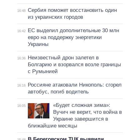
Сербия поможет восстановить один
16:48
из украинских городов
ЕС выделил дополнительные 30 млн
16:42
евро на поддержку энергетики
Украины
Неизвестный дрон залетел в
16:36
Болгарию и взорвался возле границы
с Румынией
Россияне атаковали Никополь: сгорел
16:16
автобус, погиб водитель
«Будет сложная зима»:
16:05
Вучич не верит, что война в
Украине завершится в
ближайшие месяцы
В Береговском ТЦК выявили
15:48