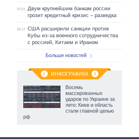
Двум крупнейшим банкам россии
07:51
грозит кредитный кризис – разведка
США расширили санкции против
05:17
Кубы из-за военного сотрудничества
с россией, Китаем и Ираном
Больше новостей
ИНФОГРАФИКА
рифы
Восемь
у в
массированных
 на
ударов по Украине за
лето: Киев и область
стали главной целью
рф