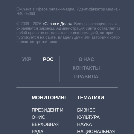
Субъект в сфере онлайн-медиа. Идентификатор медиа –
R40-05063
© 2009—2026
«Слово и Дело»
.
Все права защищены и
охраняются законом. Администрация сайта оставляет за
собой право не соглашаться с информацией, которая
публикуется на сайте, владельцами или авторами которой
являются третьи лица.
УКР
РОС
О НАС
КОНТАКТЫ
ПРАВИЛА
МОНИТОРИНГ
ТЕМАТИКИ
ПРЕЗИДЕНТ И
БИЗНЕС
ОФИС
КУЛЬТУРА
ВЕРХОВНАЯ
НАУКА
РАДА
НАЦИОНАЛЬНАЯ