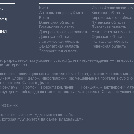
Киев
Ивано-Франковская об
ИС
Автономная республика
Киевская область
Крым
Кировоградская област
РОВ
Винницкая область
Луганская область
Волынская область
Львовская область
ЦИЙ
Днепропетровская область
Николаевская область
Донецкая область
Одесская область
Житомирская область
Полтавская область
Закарпатская область
Ровенская область
Запорожская область
 разрешается при указании ссылки (для интернет-изданий — гиперссылки
ния материалов.
овников, размещенных на портале slovoidilo.ua, а также информация о 
«ИА Слово и Дело». Инфографики, размещенные на портале slovoidilo.
о контроля Слово и Дело».
х рекламы: «Промо», «Новости компаний», «Позиция», «Партнерский мат
е суждения, обнародованные в рекламных материалах. Согласно украин
R40-05063
раняются законом. Администрация сайта
, которая публикуется на сайте, владельцами