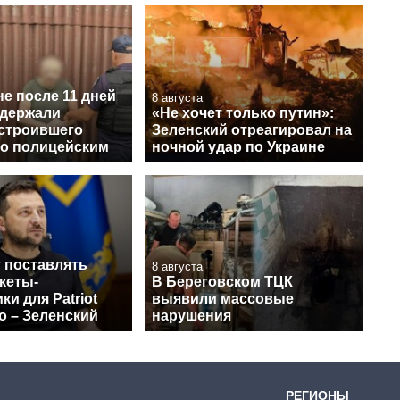
е после 11 дней
8 августа
адержали
«Не хочет только путин»:
устроившего
Зеленский отреагировал на
по полицейским
ночной удар по Украине
 поставлять
8 августа
кеты-
В Береговском ТЦК
ки для Patriot
выявили массовые
о – Зеленский
нарушения
РЕГИОНЫ