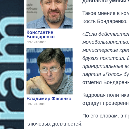
довольно умный ч
Такое мнение в ко
Кость Бондаренко.
Константин
«Если действител
Бондаренко
монобольшинство,
политолог
министерские кре
других политсил. 
принципиальные в
партия «Голос» б
отметил Бондаренк
Кадровая политика
Владимир Фесенко
отдадут проверенн
политолог
По его словам, в 
ключевых должностей.