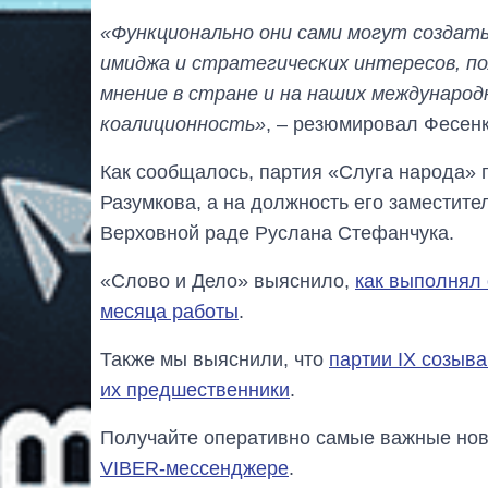
«Функционально они сами могут создать
имиджа и стратегических интересов, п
мнение в стране и на наших междунаро
коалиционность»
, – резюмировал Фесенк
Как сообщалось, партия «Слуга народа» 
Разумкова, а на должность его заместит
Верховной раде Руслана Стефанчука.
«Слово и Дело» выяснило,
как выполнял
месяца работы
.
Также мы выяснили, что
партии IX созыв
их предшественники
.
Получайте оперативно самые важные ново
VIBER-мессенджере
.