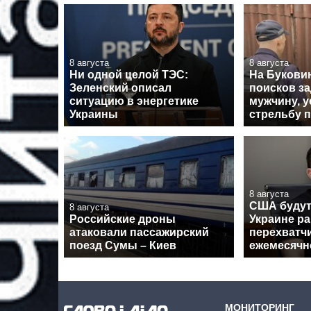
8 августа
8 августа
Ни одной целой ТЭС:
На Буковин
Зеленский описал
поисков з
ситуацию в энергетике
мужчину, 
Украины
стрельбу 
8 августа
США будут
8 августа
Российские дроны
Украине ра
атаковали пассажирский
перехватчи
поезд Сумы – Киев
ежемесячн
МОНИТОРИНГ