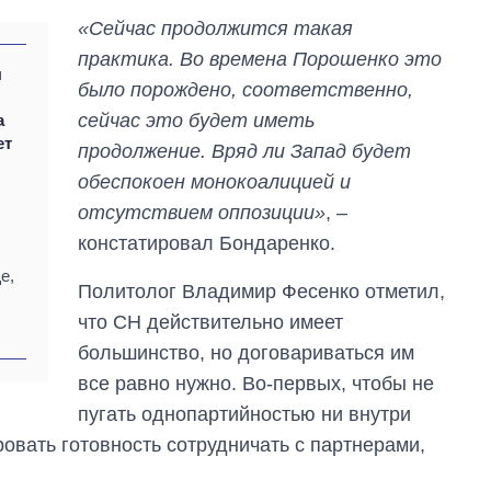
«Сейчас продолжится такая
практика. Во времена Порошенко это
ы
было порождено, соответственно,
сейчас это будет иметь
а
ет
продолжение. Вряд ли Запад будет
обеспокоен монокоалицией и
отсутствием оппозиции»
, –
констатировал Бондаренко.
е,
Политолог Владимир Фесенко отметил,
что СН действительно имеет
От 1 месяца – до 5
большинство, но договариваться им
лет: кто и как долго
все равно нужно. Во-первых, чтобы не
занимал
должность
пугать однопартийностью ни внутри
руководителя СВР
овать готовность сотрудничать с партнерами,