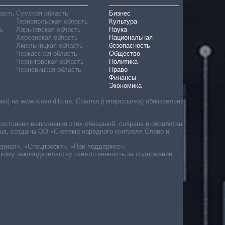
ласть
Сумская область
Бизнес
Тернопольская область
Культура
ь
Харьковская область
Наука
Херсонская область
Национальная
Хмельницкая область
безопасность
Черкасская область
Общество
Черниговская область
Политика
Черновицкая область
Право
Финансы
Экономика
) на www.slovoidilo.ua. Ссылка (гиперссылка) обязательна
состоянии выполнения этих обещаний, собрана и обработана
ua, созданы ОО «Система народного контроля Слово и
ериал», «Спецпроект», «При поддержке».
скому законодательству ответственность за содержание