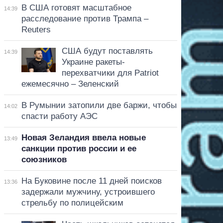
В США готовят масштабное
14:39
расследование против Трампа –
Reuters
США будут поставлять
14:39
Украине ракеты-
перехватчики для Patriot
ежемесячно – Зеленский
В Румынии затопили две баржи, чтобы
14:02
спасти работу АЭС
Новая Зеландия ввела новые
13:49
санкции против россии и ее
союзников
На Буковине после 11 дней поисков
13:36
задержали мужчину, устроившего
стрельбу по полицейским