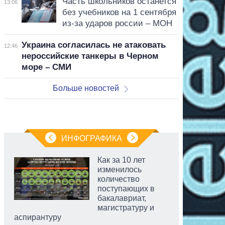
Часть школьников останется
13:06
без учебников на 1 сентября
из-за ударов россии – МОН
Украина согласилась не атаковать
12:46
нероссийские танкеры в Черном
море – СМИ
Больше новостей
ИНФОГРАФИКА
Как за 10 лет
изменилось
количество
поступающих в
бакалавриат,
магистратуру и
аспирантуру