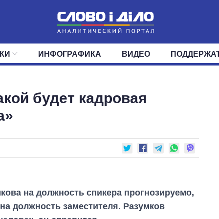
КИ
ИНФОГРАФИКА
ВИДЕО
ПОДДЕРЖА
ИС
ЛЕНТА
ВЕРХОВНАЯ РАДА
СОБЫТИЯ
СТАТЬИ
КАБИНЕТ МИНИСТРОВ
МНЕНИЯ
ОБЗОРЫ
ГЛАВЫ ОБЛАДМИНИ
ДАЙДЖЕСТЫ
акой будет кадровая
ПОЛИТИКА
ДЕПУТАТЫ
ЭКОНОМИКА
КОМИТЕТЫ
ФРАКЦИИ
ОБЩЕСТВО
ОКРУГА
МИР
а»
кова на должность спикера прогнозируемо,
 на должность заместителя. Разумков