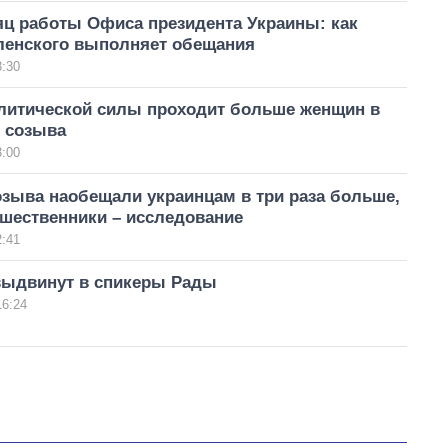
яц работы Офиса президента Украины: как
ленского выполняет обещания
3:30
олитической силы проходит больше женщин в
о созыва
3:00
озыва наобещали украинцам в три раза больше,
дшественники – исследование
2:41
выдвинут в спикеры Рады
16:24